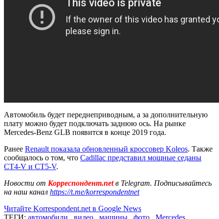
Автомобиль будет переднеприводным, а за дополнительную
плату можно будет подключать заднюю ось. На рынке
Mercedes-Benz GLB появится в конце 2019 года.
Ранее
Renault показала обновленный кроссовер Koleos
. Также
сообщалось о том, что
Cadillac представил мощные седаны
CT4-V и CT5-V
.
Новости от
Корреспондент.net
в Telegram. Подписывайтесь
на наш канал
https://t.me/korrespondentnet
Читайте Korrespondent.net в Google News
ТЕГИ:
автомобили
,
видео
,
машины
,
фото
,
Mercedes
,