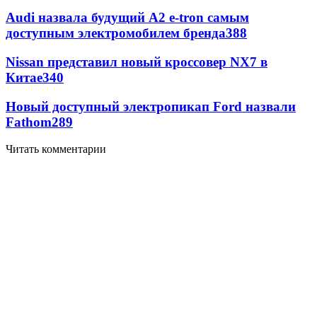
Audi назвала будущий A2 e-tron самым
доступным электромобилем бренда
388
Nissan представил новый кроссовер NX7 в
Китае
340
Новый доступный электропикап Ford назвали
Fathom
289
Читать комментарии