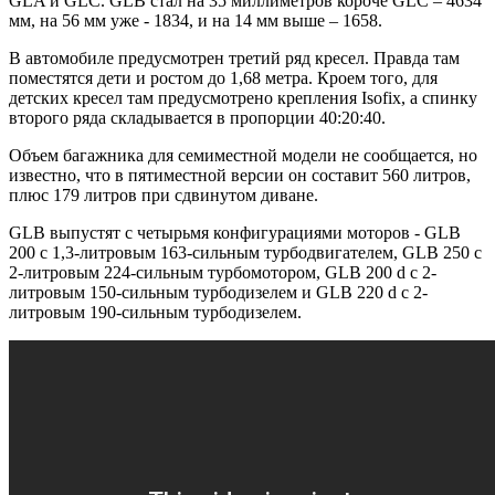
GLA и GLC. GLB стал на 35 миллиметров короче GLC – 4634
мм, на 56 мм уже - 1834, и на 14 мм выше – 1658.
В автомобиле предусмотрен третий ряд кресел. Правда там
поместятся дети и ростом до 1,68 метра. Кроем того, для
детских кресел там предусмотрено крепления Isofix, а спинку
второго ряда складывается в пропорции 40:20:40.
Объем багажника для семиместной модели не сообщается, но
известно, что в пятиместной версии он составит 560 литров,
плюс 179 литров при сдвинутом диване.
GLB выпустят с четырьмя конфигурациями моторов - GLB
200 с 1,3-литровым 163-сильным турбодвигателем, GLB 250 с
2-литровым 224-сильным турбомотором, GLB 200 d с 2-
литровым 150-сильным турбодизелем и GLB 220 d с 2-
литровым 190-сильным турбодизелем.