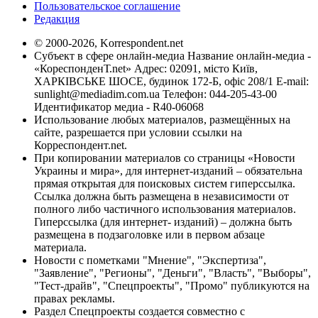
Пользовательское соглашение
Редакция
© 2000-2026, Korrespondent.net
Субъект в сфере онлайн-медиа Название онлайн-медиа -
«КореспонденТ.net» Адрес: 02091, місто Київ,
ХАРКІВСЬКЕ ШОСЕ, будинок 172-Б, офіс 208/1 E-mail:
sunlight@mediadim.com.ua
Телефон: 044-205-43-00
Идентификатор медиа - R40-06068
Использование любых материалов, размещённых на
сайте, разрешается при условии ссылки на
Корреспондент.net.
При копировании материалов со страницы «Новости
Украины и мира», для интернет-изданий – обязательна
прямая открытая для поисковых систем гиперссылка.
Ссылка должна быть размещена в независимости от
полного либо частичного использования материалов.
Гиперссылка (для интернет- изданий) – должна быть
размещена в подзаголовке или в первом абзаце
материала.
Новости с пометками "Мнение", "Экспертиза",
"Заявление", "Регионы", "Деньги", "Власть", "Выборы",
"Тест-драйв", "Спецпроекты", "Промо" публикуются на
правах рекламы.
Раздел Спецпроекты создается совместно с