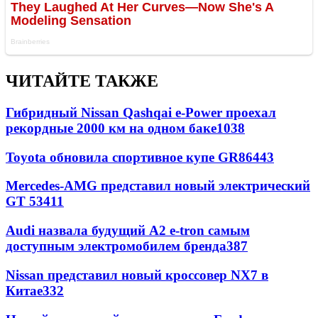
ЧИТАЙТЕ ТАКЖЕ
Гибридный Nissan Qashqai e-Power проехал
рекордные 2000 км на одном баке
1038
Toyota обновила спортивное купе GR86
443
Mercedes-AMG представил новый электрический
GT 53
411
Audi назвала будущий A2 e-tron самым
доступным электромобилем бренда
387
Nissan представил новый кроссовер NX7 в
Китае
332