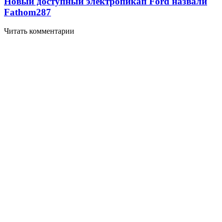
Новый доступный электропикап Ford назвали
Fathom
287
Читать комментарии