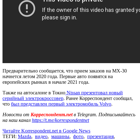
Предварительно сообщается, что прием заказов на MX-30
начнется летом 2020 года. Первые авто появятся на
европейских рынках в начале 2021 года.
Также на автосалоне в Токио
Nissan презентовал новый
серийный электрокроссовер
. Ранее Корреспондент сообщал,
что
был представлен первый электромобиль Volvo
.
Новости от
Корреспондент.net
в Telegram. Подписывайтесь
на наш канал
https://t.me/korrespondentnet
Читайте Korrespondent.net в Google News
ТЕГИ:
Mazda
,
видео
,
машины
,
фото
,
презентация
,