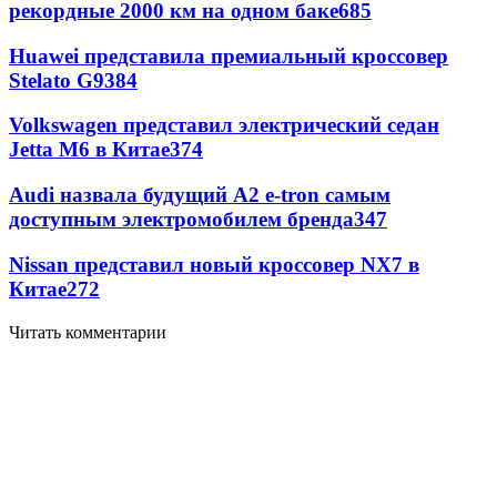
рекордные 2000 км на одном баке
685
Huawei представила премиальный кроссовер
Stelato G9
384
Volkswagen представил электрический седан
Jetta M6 в Китае
374
Audi назвала будущий A2 e-tron самым
доступным электромобилем бренда
347
Nissan представил новый кроссовер NX7 в
Китае
272
Читать комментарии