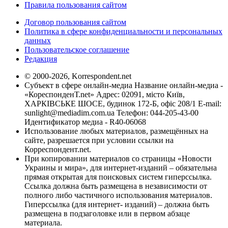
Правила пользования сайтом
Договор пользования сайтом
Политика в сфере конфиденциальности и персональных
данных
Пользовательское соглашение
Редакция
© 2000-2026, Korrespondent.net
Субъект в сфере онлайн-медиа Название онлайн-медиа -
«КореспонденТ.net» Адрес: 02091, місто Київ,
ХАРКІВСЬКЕ ШОСЕ, будинок 172-Б, офіс 208/1 E-mail:
sunlight@mediadim.com.ua
Телефон: 044-205-43-00
Идентификатор медиа - R40-06068
Использование любых материалов, размещённых на
сайте, разрешается при условии ссылки на
Корреспондент.net.
При копировании материалов со страницы «Новости
Украины и мира», для интернет-изданий – обязательна
прямая открытая для поисковых систем гиперссылка.
Ссылка должна быть размещена в независимости от
полного либо частичного использования материалов.
Гиперссылка (для интернет- изданий) – должна быть
размещена в подзаголовке или в первом абзаце
материала.