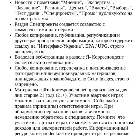
Новости с пометками "Мнение", "Экспертиза",
"Заявление", "Регионы", "Деньги", "Власть", "Выборы",
"Тест-драйв", "Спецпроекты", "Промо" публикуются на
правах рекламы.
Раздел Спецпроекты создается совместно с
коммерческими партнерами.
Любое копирование, публикация, републикация и
другое распространение информации, которое содержит
ссылку на "Интерфакс-Украина", EPA / UPG, строго
воспрещается.
Владелец веб-страницы в разделе Я- Корреспондент
является автор публикации.
Любое копирование, перепечатка и воспроизведение
фотографий и/или аудиовизуальных материалов,
принадлежащих правообладателю Getty Images, строго
запрещено.
Материалы сайта korrespondent.net предназначены для
лиц старше 21 года (21+). Участие в азартных играх
может вызвать игровую зависимость. Соблюдайте
правила (принципы) ответственной игры. При
обнаружении первых признаков зависимости
немедленно обратитесь к специалисту. Помните, что
участие в азартных играх не может являться источником
доходов или альтернативой работе. Информационный
ресурс korrespondent.net не проводит игры на реальные