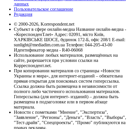
данных
Пользовательское соглашение
Редакция
© 2000-2026, Korrespondent.net
Субъект в сфере онлайн-медиа Название онлайн-медиа -
«КореспонденТ.net» Адрес: 02091, місто Київ,
ХАРКІВСЬКЕ ШОСЕ, будинок 172-Б, офіс 208/1 E-mail:
sunlight@mediadim.com.ua
Телефон: 044-205-43-00
Идентификатор медиа - R40-06068
Использование любых материалов, размещённых на
сайте, разрешается при условии ссылки на
Корреспондент.net.
При копировании материалов со страницы «Новости
Украины и мира», для интернет-изданий – обязательна
прямая открытая для поисковых систем гиперссылка.
Ссылка должна быть размещена в независимости от
полного либо частичного использования материалов.
Гиперссылка (для интернет- изданий) – должна быть
размещена в подзаголовке или в первом абзаце
материала.
Новости с пометками "Мнение", "Экспертиза",
"Заявление", "Регионы", "Деньги", "Власть", "Выборы",
"Тест-драйв", "Спецпроекты", "Промо" публикуются на
правах рекламы.