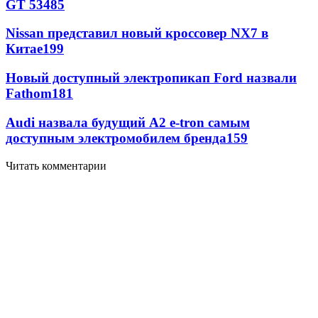
GT 53
485
Nissan представил новый кроссовер NX7 в
Китае
199
Новый доступный электропикап Ford назвали
Fathom
181
Audi назвала будущий A2 e-tron самым
доступным электромобилем бренда
159
Читать комментарии