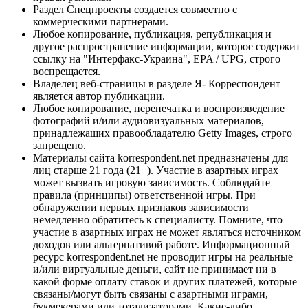
Раздел Спецпроекты создается совместно с
коммерческими партнерами.
Любое копирование, публикация, републикация и
другое распространение информации, которое содержит
ссылку на "Интерфакс-Украина", EPA / UPG, строго
воспрещается.
Владелец веб-страницы в разделе Я- Корреспондент
является автор публикации.
Любое копирование, перепечатка и воспроизведение
фотографий и/или аудиовизуальных материалов,
принадлежащих правообладателю Getty Images, строго
запрещено.
Материалы сайта korrespondent.net предназначены для
лиц старше 21 года (21+). Участие в азартных играх
может вызвать игровую зависимость. Соблюдайте
правила (принципы) ответственной игры. При
обнаружении первых признаков зависимости
немедленно обратитесь к специалисту. Помните, что
участие в азартных играх не может являться источником
доходов или альтернативой работе. Информационный
ресурс korrespondent.net не проводит игры на реальные
и/или виртуальные деньги, сайт не принимает ни в
какой форме оплату ставок и других платежей, которые
связаны/могут быть связаны с азартными играми,
букмекерами или тотализаторами. Какие-либо