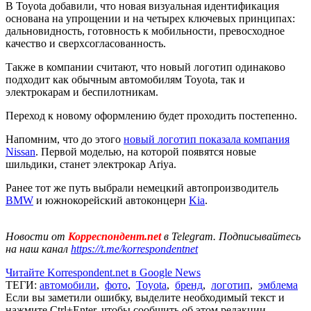
В Toyota добавили, что новая визуальная идентификация
основана на упрощении и на четырех ключевых принципах:
дальновидность, готовность к мобильности, превосходное
качество и сверхсогласованность.
Также в компании считают, что новый логотип одинаково
подходит как обычным автомобилям Toyota, так и
электрокарам и беспилотникам.
Переход к новому оформлению будет проходить постепенно.
Напомним, что до этого
новый логотип показала компания
Nissan
. Первой моделью, на которой появятся новые
шильдики, станет электрокар Ariya.
Ранее тот же путь выбрали немецкий автопроизводитель
BMW
и южнокорейский автоконцерн
Kia
.
Новости от
Корреспондент.net
в Telegram. Подписывайтесь
на наш канал
https://t.me/korrespondentnet
Читайте Korrespondent.net в Google News
ТЕГИ:
автомобили
,
фото
,
Toyota
,
бренд
,
логотип
,
эмблема
Если вы заметили ошибку, выделите необходимый текст и
нажмите Ctrl+Enter, чтобы сообщить об этом редакции.