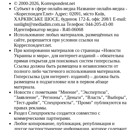
© 2000-2026, Korrespondent.net
Субъект в сфере онлайн-медиа Название онлайн-медиа -
«КореспонденТ.net» Адрес: 02091, місто Київ,
ХАРКІВСЬКЕ ШОСЕ, будинок 172-Б, офіс 208/1 E-mail:
sunlight@mediadim.com.ua
Телефон: 044-205-43-00
Идентификатор медиа - R40-06068
Использование любых материалов, размещённых на
сайте, разрешается при условии ссылки на
Корреспондент.net.
При копировании материалов со страницы «Новости
Украины и мира», для интернет-изданий – обязательна
прямая открытая для поисковых систем гиперссылка.
Ссылка должна быть размещена в независимости от
полного либо частичного использования материалов.
Гиперссылка (для интернет- изданий) – должна быть
размещена в подзаголовке или в первом абзаце
материала.
Новости с пометками "Мнение", "Экспертиза",
"Заявление", "Регионы", "Деньги", "Власть", "Выборы",
"Тест-драйв", "Спецпроекты", "Промо" публикуются на
правах рекламы.
Раздел Спецпроекты создается совместно с
коммерческими партнерами.
Любое копирование, публикация, републикация и
другое распространение информации, которое содержит