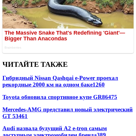
ЧИТАЙТЕ ТАКЖЕ
Гибридный Nissan Qashqai e-Power проехал
рекордные 2000 км на одном баке
1260
Toyota обновила спортивное купе GR86
475
Mercedes-AMG представил новый электрический
GT 53
461
Audi назвала будущий A2 e-tron самым
доступным электромобилем бренда
389