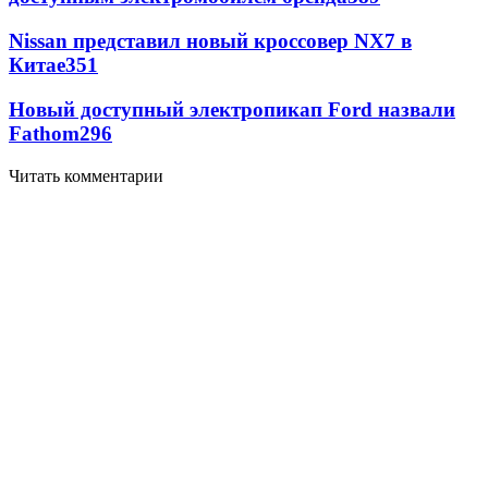
Nissan представил новый кроссовер NX7 в
Китае
351
Новый доступный электропикап Ford назвали
Fathom
296
Читать комментарии