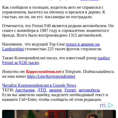
Как сообщили в полиции, водитель авто не справился с
управлением, вылетел на обочину и врезался в дерево. К
счастью, ни он, ни его пассажиры не пострадали.
Отмечается, что Ferrari F40 является редким автомобилем. Он
сошел с конвейера в 1987 году к сорокалетию знаменитого
бренда. Всего было воспроизведено 1315 автомобилей.
Напомним, что ведущий Top Gear
попал в аварию на
Lamborghini
стоимостью 225 тысяч фунтов стерлингов.
Также Korrespondent.net писал, что известный рэпер
разбил
Ferrari за $330 тысяч
.
Новости от
Корреспондент.net
в Telegram. Подписывайтесь
на наш канал
https://t.me/korrespondentnet
Читайте Korrespondent.net в Google News
ТЕГИ:
Австралия
,
ДТП
,
авария
,
Ferrari
,
автомобиль
Если вы заметили ошибку, выделите необходимый текст и
нажмите Ctrl+Enter, чтобы сообщить об этом редакции.