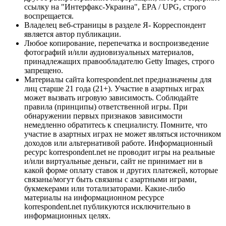
ссылку на "Интерфакс-Украина", EPA / UPG, строго
воспрещается.
Владелец веб-страницы в разделе Я- Корреспондент
является автор публикации.
Любое копирование, перепечатка и воспроизведение
фотографий и/или аудиовизуальных материалов,
принадлежащих правообладателю Getty Images, строго
запрещено.
Материалы сайта korrespondent.net предназначены для
лиц старше 21 года (21+). Участие в азартных играх
может вызвать игровую зависимость. Соблюдайте
правила (принципы) ответственной игры. При
обнаружении первых признаков зависимости
немедленно обратитесь к специалисту. Помните, что
участие в азартных играх не может являться источником
доходов или альтернативой работе. Информационный
ресурс korrespondent.net не проводит игры на реальные
и/или виртуальные деньги, сайт не принимает ни в
какой форме оплату ставок и других платежей, которые
связаны/могут быть связаны с азартными играми,
букмекерами или тотализаторами. Какие-либо
материалы на информационном ресурсе
korrespondent.net публикуются исключительно в
информационных целях.