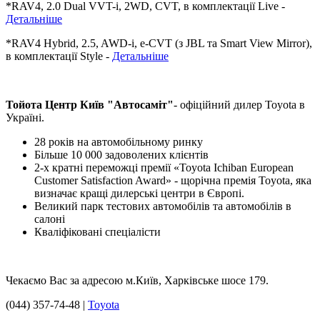
*RAV4, 2.0 Dual VVT-i, 2WD, CVT, в комплектації Live -
Детальніше
*RAV4 Hybrid, 2.5, AWD-i, e-CVT (з JBL та Smart View Mirror),
в комплектації Style -
Детальніше
Тойота Центр Київ "Автосаміт"
- офіційний дилер Toyota в
Україні.
28 років на автомобільному ринку
Більше 10 000 задоволених клієнтів
2-х кратні переможці премії «Toyota Ichiban European
Customer Satisfaction Award» - щорічна премія Toyota, яка
визначає кращі дилерські центри в Європі.
Великий парк тестових автомобілів та автомобілів в
салоні
Кваліфіковані спеціалісти
Чекаємо Вас за адресою м.Київ, Харківське шосе 179.
(044) 357-74-48 |
Toyota