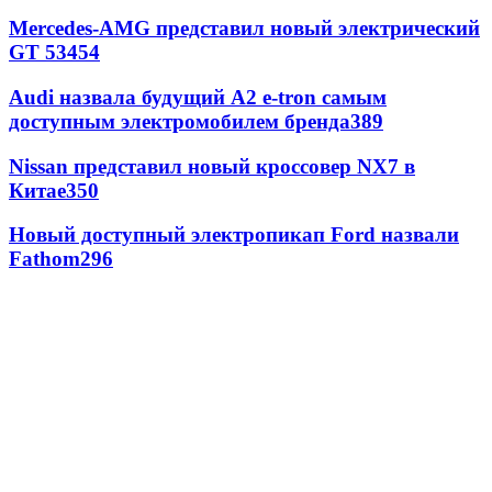
Mercedes-AMG представил новый электрический
GT 53
454
Audi назвала будущий A2 e-tron самым
доступным электромобилем бренда
389
Nissan представил новый кроссовер NX7 в
Китае
350
Новый доступный электропикап Ford назвали
Fathom
296