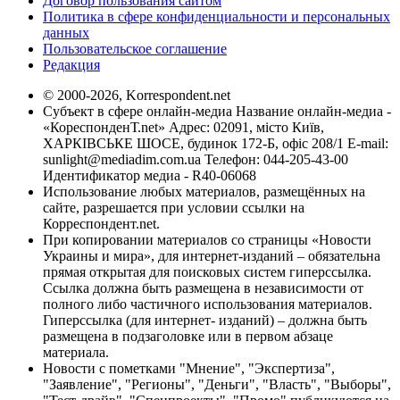
Договор пользования сайтом
Политика в сфере конфиденциальности и персональных
данных
Пользовательское соглашение
Редакция
© 2000-2026, Korrespondent.net
Субъект в сфере онлайн-медиа Название онлайн-медиа -
«КореспонденТ.net» Адрес: 02091, місто Київ,
ХАРКІВСЬКЕ ШОСЕ, будинок 172-Б, офіс 208/1 E-mail:
sunlight@mediadim.com.ua
Телефон: 044-205-43-00
Идентификатор медиа - R40-06068
Использование любых материалов, размещённых на
сайте, разрешается при условии ссылки на
Корреспондент.net.
При копировании материалов со страницы «Новости
Украины и мира», для интернет-изданий – обязательна
прямая открытая для поисковых систем гиперссылка.
Ссылка должна быть размещена в независимости от
полного либо частичного использования материалов.
Гиперссылка (для интернет- изданий) – должна быть
размещена в подзаголовке или в первом абзаце
материала.
Новости с пометками "Мнение", "Экспертиза",
"Заявление", "Регионы", "Деньги", "Власть", "Выборы",