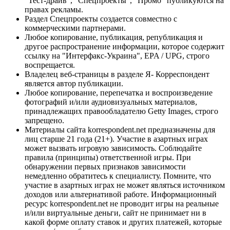
"Тест-драйв", "Спецпроекты", "Промо" публикуются на
правах рекламы.
Раздел Спецпроекты создается совместно с
коммерческими партнерами.
Любое копирование, публикация, републикация и
другое распространение информации, которое содержит
ссылку на "Интерфакс-Украина", EPA / UPG, строго
воспрещается.
Владелец веб-страницы в разделе Я- Корреспондент
является автор публикации.
Любое копирование, перепечатка и воспроизведение
фотографий и/или аудиовизуальных материалов,
принадлежащих правообладателю Getty Images, строго
запрещено.
Материалы сайта korrespondent.net предназначены для
лиц старше 21 года (21+). Участие в азартных играх
может вызвать игровую зависимость. Соблюдайте
правила (принципы) ответственной игры. При
обнаружении первых признаков зависимости
немедленно обратитесь к специалисту. Помните, что
участие в азартных играх не может являться источником
доходов или альтернативой работе. Информационный
ресурс korrespondent.net не проводит игры на реальные
и/или виртуальные деньги, сайт не принимает ни в
какой форме оплату ставок и других платежей, которые