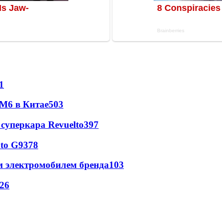
1
 M6 в Китае
503
суперкара Revuelto
397
to G9
378
м электромобилем бренда
103
26