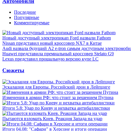
Автомобили
Последние
Популярные
Комментируемые
Новый доступный электропикап Ford назвали Fathom
Nissan представил новый кроссовер NX7 в Китае
Audi назвала будущий A2 e-tron самым доступным электромоби
Huawei представила премиальный кроссовер Stelato G9
Lexus представил прощальную версию купе LC
Сюжеты
Эскалация для Европы. Российский дрон в Лейпциге
Изменения в армии РФ: что стоит за решением Путина
Итоги 5.8: Удар по Киеву и нехватка антибаллистики
Пытаются взломать Киев. Реакция Запада на удар
Итоги 04.08: "Сафари" в Херсоне и итоги операции