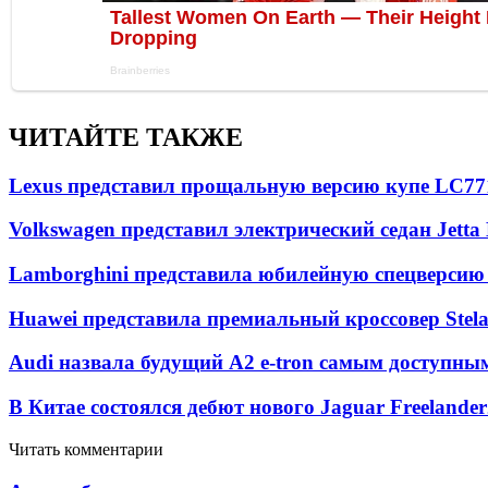
ЧИТАЙТЕ ТАКЖЕ
Lexus представил прощальную версию купе LC
77
Volkswagen представил электрический седан Jetta
Lamborghini представила юбилейную спецверсию 
Huawei представила премиальный кроссовер Stela
Audi назвала будущий A2 e-tron самым доступны
В Китае состоялся дебют нового Jaguar Freelander
Читать комментарии