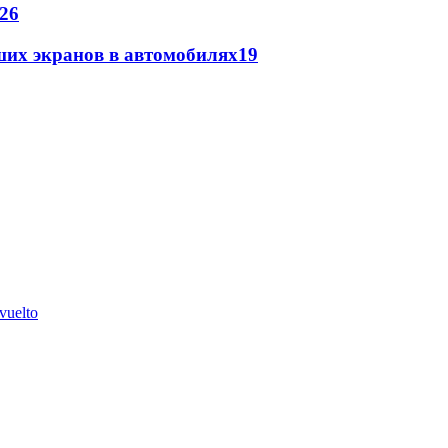
26
ших экранов в автомобилях
19
vuelto