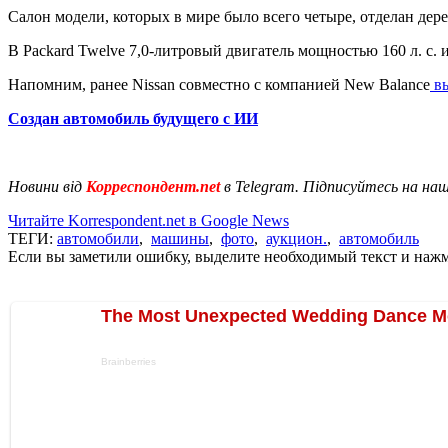
Салон модели, которых в мире было всего четыре, отделан дер
В Packard Twelve 7,0-литровый двигатель мощностью 160 л. с. 
Напомним, ранее Nissan совместно с компанией New Balance
вы
Создан автомобиль будущего с ИИ
Новини від
Корреспондент.net
в Telegram. Підписуйтесь на на
Читайте Korrespondent.net в Google News
ТЕГИ:
автомобили
,
машины
,
фото
,
аукцион.
,
автомобиль
Если вы заметили ошибку, выделите необходимый текст и нажми