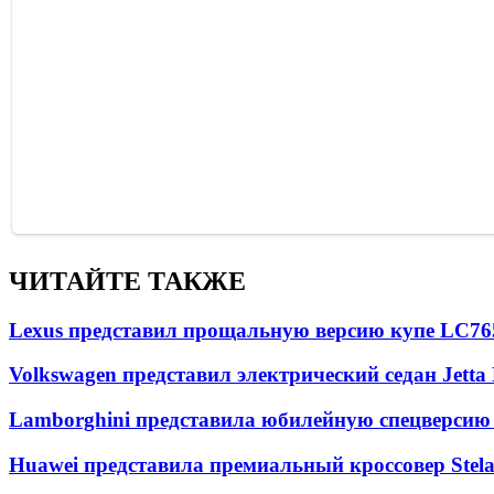
ЧИТАЙТЕ ТАКЖЕ
Lexus представил прощальную версию купе LC
76
Volkswagen представил электрический седан Jetta
Lamborghini представила юбилейную спецверсию 
Huawei представила премиальный кроссовер Stela