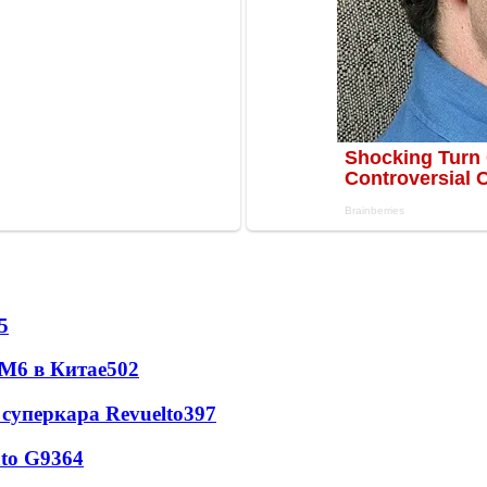
5
 M6 в Китае
502
суперкара Revuelto
397
to G9
364