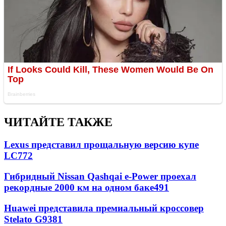
ЧИТАЙТЕ ТАКЖЕ
Lexus представил прощальную версию купе
LC
772
Гибридный Nissan Qashqai e-Power проехал
рекордные 2000 км на одном баке
491
Huawei представила премиальный кроссовер
Stelato G9
381