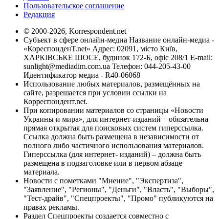
Пользовательское соглашение
Редакция
© 2000-2026, Korrespondent.net
Субъект в сфере онлайн-медиа Название онлайн-медиа -
«КореспонденТ.net» Адрес: 02091, місто Київ,
ХАРКІВСЬКЕ ШОСЕ, будинок 172-Б, офіс 208/1 E-mail:
sunlight@mediadim.com.ua
Телефон: 044-205-43-00
Идентификатор медиа - R40-06068
Использование любых материалов, размещённых на
сайте, разрешается при условии ссылки на
Корреспондент.net.
При копировании материалов со страницы «Новости
Украины и мира», для интернет-изданий – обязательна
прямая открытая для поисковых систем гиперссылка.
Ссылка должна быть размещена в независимости от
полного либо частичного использования материалов.
Гиперссылка (для интернет- изданий) – должна быть
размещена в подзаголовке или в первом абзаце
материала.
Новости с пометками "Мнение", "Экспертиза",
"Заявление", "Регионы", "Деньги", "Власть", "Выборы",
"Тест-драйв", "Спецпроекты", "Промо" публикуются на
правах рекламы.
Раздел Спецпроекты создается совместно с