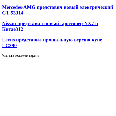
Mercedes-AMG представил новый электрический
GT 53
314
Nissan представил новый кроссовер NX7 в
Китае
312
Lexus представил прощальную версию купе
LC
290
Читать комментарии