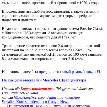
съемной крышей, простоявшей заброшенной с 1970-х годов.
Впоследствии автомобиль восстановили, а также заменили
сцепление, маховик и задние амортизаторы, перебрали
подвеску и двигатель.
В салоне появилась современная аудиосистема Porsche Classic
с Bluetooth и USB-портами. Автомобиль оснащен
кондиционером, что редкость для 911 тех лет.
Транспортное средство оснащено 2,4-литровой оппозитной
шестеркой на 140 л. с. с впрыском топлива Bosch. С 5-
ступенчатой механической КПП разгон до 100 км/ч занимает
8 с, а максимальная скорость составляет 210 км/ч.
Напомним, ранее был
представлен новый рамный пикап Fiat
.
На аукцион выставлен Mercedes Шварценеггера
Новини від
Корреспондент.net
в Telegram та WhatsApp.
Підписуйтесь на наші
канали
https://t.me/korrespondentnet
та
WhatsApp
Читайте Korrespondent.net в Google News
ТЕГИ:
автомобили
,
аукцион.
,
авто
,
Юэн Макгрегор