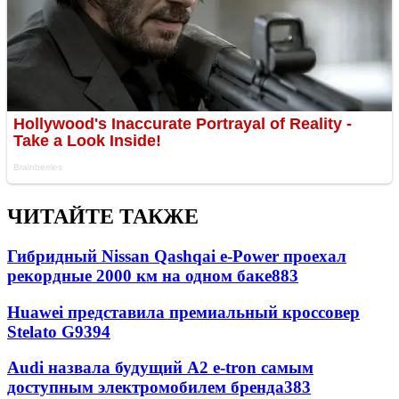
ЧИТАЙТЕ ТАКЖЕ
Гибридный Nissan Qashqai e-Power проехал
рекордные 2000 км на одном баке
883
Huawei представила премиальный кроссовер
Stelato G9
394
Audi назвала будущий A2 e-tron самым
доступным электромобилем бренда
383