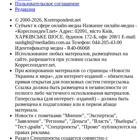
Пользовательское соглашение
Редакция
© 2000-2026, Korrespondent.net
Субъект в сфере онлайн-медиа Название онлайн-медиа -
«КореспонденТ.net» Адрес: 02091, місто Київ,
ХАРКІВСЬКЕ ШОСЕ, будинок 172-Б, офіс 208/1 E-mail:
sunlight@mediadim.com.ua
Телефон: 044-205-43-00
Идентификатор медиа - R40-06068
Использование любых материалов, размещённых на
сайте, разрешается при условии ссылки на
Корреспондент.net.
При копировании материалов со страницы «Новости
Украины и мира», для интернет-изданий – обязательна
прямая открытая для поисковых систем гиперссылка.
Ссылка должна быть размещена в независимости от
полного либо частичного использования материалов.
Гиперссылка (для интернет- изданий) – должна быть
размещена в подзаголовке или в первом абзаце
материала.
Новости с пометками "Мнение", "Экспертиза",
"Заявление", "Регионы", "Деньги", "Власть", "Выборы",
"Тест-драйв", "Спецпроекты", "Промо" публикуются на
правах рекламы.
Раздел Спецпроекты создается совместно с