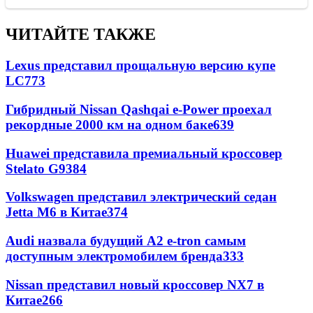
ЧИТАЙТЕ ТАКЖЕ
Lexus представил прощальную версию купе
LC
773
Гибридный Nissan Qashqai e-Power проехал
рекордные 2000 км на одном баке
639
Huawei представила премиальный кроссовер
Stelato G9
384
Volkswagen представил электрический седан
Jetta M6 в Китае
374
Audi назвала будущий A2 e-tron самым
доступным электромобилем бренда
333
Nissan представил новый кроссовер NX7 в
Китае
266