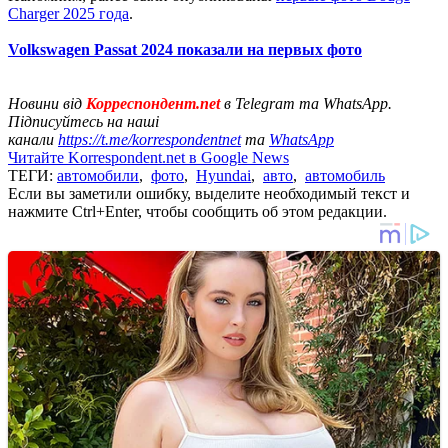
Charger 2025 года
.
Volkswagen Passat 2024 показали на первых фото
Новини від
Корреспондент.net
в Telegram та WhatsApp.
Підписуйтесь на наші
канали
https://t.me/korrespondentnet
та
WhatsApp
Читайте Korrespondent.net в Google News
ТЕГИ:
автомобили
,
фото
,
Hyundai
,
авто
,
автомобиль
Если вы заметили ошибку, выделите необходимый текст и
нажмите Ctrl+Enter, чтобы сообщить об этом редакции.