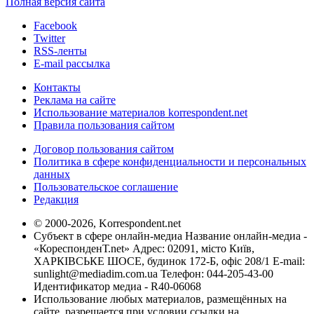
Полная версия сайта
Facebook
Twitter
RSS-ленты
E-mail рассылка
Контакты
Реклама на сайте
Использование материалов korrespondent.net
Правила пользования сайтом
Договор пользования сайтом
Политика в сфере конфиденциальности и персональных
данных
Пользовательское соглашение
Редакция
© 2000-2026, Korrespondent.net
Субъект в сфере онлайн-медиа Название онлайн-медиа -
«КореспонденТ.net» Адрес: 02091, місто Київ,
ХАРКІВСЬКЕ ШОСЕ, будинок 172-Б, офіс 208/1 E-mail:
sunlight@mediadim.com.ua
Телефон: 044-205-43-00
Идентификатор медиа - R40-06068
Использование любых материалов, размещённых на
сайте, разрешается при условии ссылки на