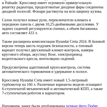
и Palisade. Кроссовер имеет огромную прямоугольную
решетку радиатора, продолговатые диодные фары соединены
диодной полосой. Фонари растянуты на всю ширину кузова.
Салон получил новые рули, переключатели климата и
переднюю панель с двумя 10,25-дюймовыми дисплеями. У
задних сидений регулируются спинки, а объем багажника
авто составляет 433 л.
Также расширена комплектация Hyundai Creta 2024. В базовой
версии теперь шесть подушек безопасности, а топовый
вариант получил двухзонный климат-контроль, камеры
кругового обзора, акустику Bose, электропривод
водительского кресла, вентиляцию сидений.
Предусмотрены адаптивный круиз-контроль, система
автоматического торможения и удержание в полосе.
Кроссовер Hyundai Creta имеет новый 1,5-литровый
турбомотор на 160 л. Различные варианты модели оснащают
6-ступенчатой механической и автоматической КПП, а также
7-ступенчатым роботом и вариатором.
Напомним, ранее были опубликованы
первые фото Dodge