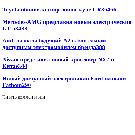
Toyota обновила спортивное купе GR86
466
Mercedes-AMG представил новый электрический
GT 53
433
Audi назвала будущий A2 e-tron самым
доступным электромобилем бренда
388
Nissan представил новый кроссовер NX7 в
Китае
344
Новый доступный электропикап Ford назвали
Fathom
290
Читать комментарии