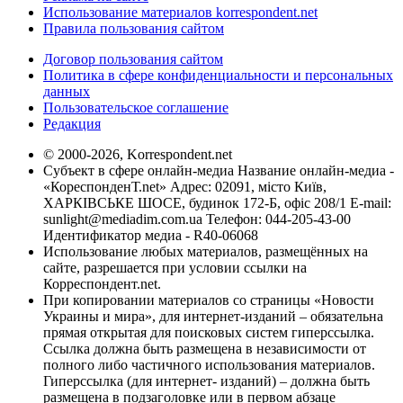
Использование материалов korrespondent.net
Правила пользования сайтом
Договор пользования сайтом
Политика в сфере конфиденциальности и персональных
данных
Пользовательское соглашение
Редакция
© 2000-2026, Korrespondent.net
Субъект в сфере онлайн-медиа Название онлайн-медиа -
«КореспонденТ.net» Адрес: 02091, місто Київ,
ХАРКІВСЬКЕ ШОСЕ, будинок 172-Б, офіс 208/1 E-mail:
sunlight@mediadim.com.ua
Телефон: 044-205-43-00
Идентификатор медиа - R40-06068
Использование любых материалов, размещённых на
сайте, разрешается при условии ссылки на
Корреспондент.net.
При копировании материалов со страницы «Новости
Украины и мира», для интернет-изданий – обязательна
прямая открытая для поисковых систем гиперссылка.
Ссылка должна быть размещена в независимости от
полного либо частичного использования материалов.
Гиперссылка (для интернет- изданий) – должна быть
размещена в подзаголовке или в первом абзаце