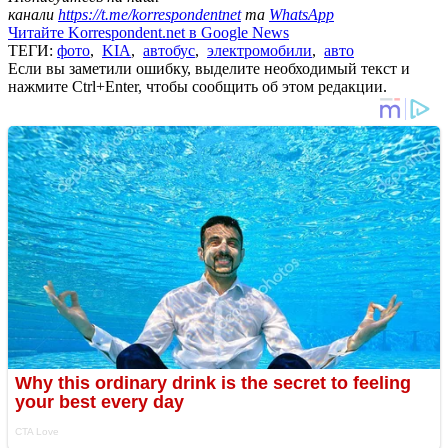
канали
https://t.me/korrespondentnet
та
WhatsApp
Читайте Korrespondent.net в Google News
ТЕГИ:
фото
,
KIA
,
автобус
,
электромобили
,
авто
Если вы заметили ошибку, выделите необходимый текст и
нажмите Ctrl+Enter, чтобы сообщить об этом редакции.