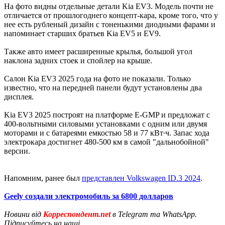
На фото видны отдельные детали Kia EV3. Модель почти не
отличается от прошлогоднего концепт-кара, кроме того, что у
нее есть рубленый дизайн с тоненькими диодными фарами и
напоминает старших братьев Kia EV5 и EV9.
Также авто имеет расширенные крылья, большой угол
наклона задних стоек и спойлер на крыше.
Салон Kia EV3 2025 года на фото не показали. Только
известно, что на передней панели будут установлены два
дисплея.
Kia EV3 2025 построят на платформе E-GMP и предложат с
400-вольтными силовыми установками с одним или двумя
моторами и с батареями емкостью 58 и 77 кВт∙ч. Запас хода
электрокара достигнет 480-500 км в самой "дальнобойной"
версии.
Напомним, ранее был
представлен Volkswagen ID.3 2024
.
Geely создали электромобиль за 6800 долларов
Новини від
Корреспондент.net
в Telegram та WhatsApp.
Підписуйтесь на наші