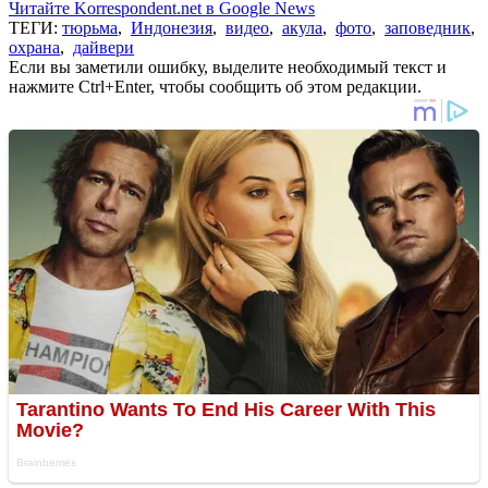
Читайте Korrespondent.net в Google News
ТЕГИ:
тюрьма
,
Индонезия
,
видео
,
акула
,
фото
,
заповедник
,
охрана
,
дайвери
Если вы заметили ошибку, выделите необходимый текст и
нажмите Ctrl+Enter, чтобы сообщить об этом редакции.