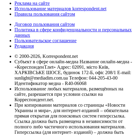
Реклама на сайте
Использование материалов korrespondent.net
Правила пользования сайтом
Договор пользования сайтом
Политика в сфере конфиденциальности и персональных
данных
Пользовательское соглашение
Редакция
© 2000-2026, Korrespondent.net
Субъект в сфере онлайн-медиа Название онлайн-медиа -
«КореспонденТ.net» Адрес: 02091, місто Київ,
ХАРКІВСЬКЕ ШОСЕ, будинок 172-Б, офіс 208/1 E-mail:
sunlight@mediadim.com.ua
Телефон: 044-205-43-00
Идентификатор медиа - R40-06068
Использование любых материалов, размещённых на
сайте, разрешается при условии ссылки на
Корреспондент.net.
При копировании материалов со страницы «Новости
Украины и мира», для интернет-изданий – обязательна
прямая открытая для поисковых систем гиперссылка.
Ссылка должна быть размещена в независимости от
полного либо частичного использования материалов.
Гиперссылка (для интернет- изданий) – должна быть