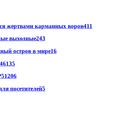
ятся жертвами карманных воров
411
емые выходные
243
нный остров в мире
16
4
6
135
Р
5
1206
для посетителей
5