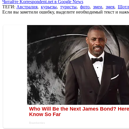
Читайте Korrespondent.net в Google News
ТЕГИ:
Австралия
,
курьезы
,
туристы
,
фото
,
змеи
,
змея
,
Шотл
Если вы заметили ошибку, выделите необходимый текст и нажми