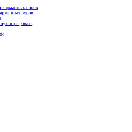
 карманных воров
е
ошут штрафовать
ей