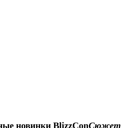
ные новинки BlizzCon
Сюжет