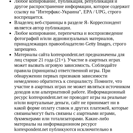
Любое копирование, публикация, републикация и
другое распространение информации, которое содержит
ссылку на "Интерфакс-Украина", EPA / UPG, строго
воспрещается.
Владелец веб-страницы в разделе Я- Корреспондент
является автор публикации.
Любое копирование, перепечатка и воспроизведение
фотографий и/или аудиовизуальных материалов,
принадлежащих правообладателю Getty Images, строго
запрещено.
Материалы сайта korrespondent.net предназначены для
лиц старше 21 года (21+). Участие в азартных играх
может вызвать игровую зависимость. Соблюдайте
правила (принципы) ответственной игры. При
обнаружении первых признаков зависимости
немедленно обратитесь к специалисту. Помните, что
участие в азартных играх не может являться источником
доходов или альтернативой работе. Информационный
ресурс korrespondent.net не проводит игры на реальные
и/или виртуальные деньги, сайт не принимает ни в
какой форме оплату ставок и других платежей, которые
связаны/могут быть связаны с азартными играми,
букмекерами или тотализаторами. Какие-либо
материалы на информационном ресурсе
korrespondent.net публикуются исключительно в