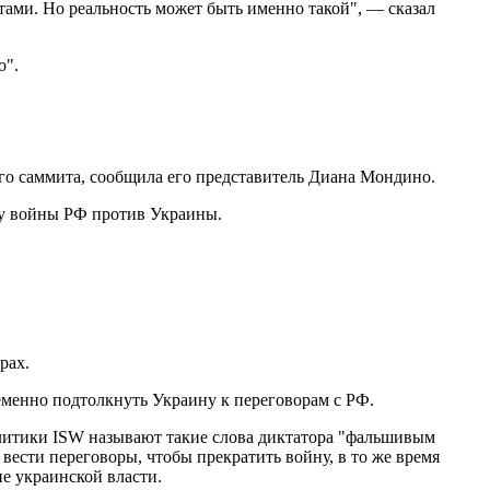
тами. Но реальность может быть именно такой", — сказал
о".
о саммита, сообщила его представитель Диана Мондино.
су войны РФ против Украины.
рах.
еменно подтолкнуть Украину к переговорам с РФ.
налитики ISW называют такие слова диктатора "фальшивым
ести переговоры, чтобы прекратить войну, в то же время
е украинской власти.