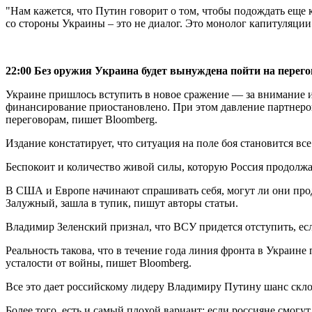
"Нам кажется, что Путин говорит о том, чтобы подождать еще
со стороны Украины – это не диалог. Это монолог капитуляции
22:00 Без оружия Украина будет вынуждена пойти на перег
Украине пришлось вступить в новое сражение — за внимание и
финансирование приостановлено. При этом давление партнеров
переговорам, пишет Bloomberg.
Издание констатирует, что ситуация на поле боя становится все
Беспокоит и количество живой силы, которую Россия продолжае
В США и Европе начинают спрашивать себя, могут ли они про
Залужный, зашла в тупик, пишут авторы статьи.
Владимир Зеленский признал, что ВСУ придется отступить, ес
Реальность такова, что в течение года линия фронта в Украи
усталости от войны, пишет Bloomberg.
Все это дает российскому лидеру Владимиру Путину шанс скло
Более того, есть и самый плохой вариант: если россияне смогу