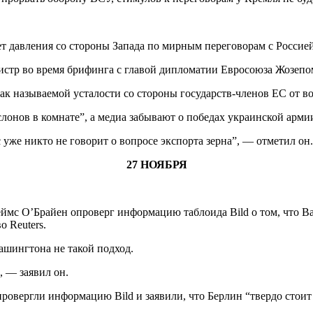
т давления со стороны Запада по мирным переговорам с Россие
истр во время брифинга с главой дипломатии Евросоюза Жозепо
так называемой усталости со стороны государств-членов ЕС от 
слонов в комнате”, а медиа забывают о победах украинской арми
 уже никто не говорит о вопросе экспорта зерна”, — отметил он.
27 НОЯБРЯ
с О’Брайен опроверг информацию таблоида Bild о том, что Ва
о Reuters.
Вашингтона не такой подход.
, — заявил он.
провергли информацию Bild и заявили, что Берлин “твердо стоит