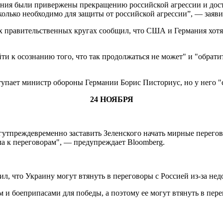
ния были привержены прекращению российской агрессии и дост
лько необходимо для защиты от российской агрессии”, — заяви
их правительственных кругах сообщил, что США и Германия хотя
и к осознанию того, что так продолжаться не может" и "обратит
тупает министр обороны Германии Борис Писториус, но у него "
24 НОЯБРЯ
гутпреждевременно заставить Зеленского начать мирные перегово
а к переговорам", — предупреждает Bloomberg.
, что Украину могут втянуть в переговоры с Россией из-за не
 и боеприпасами для победы, а поэтому ее могут втянуть в пер