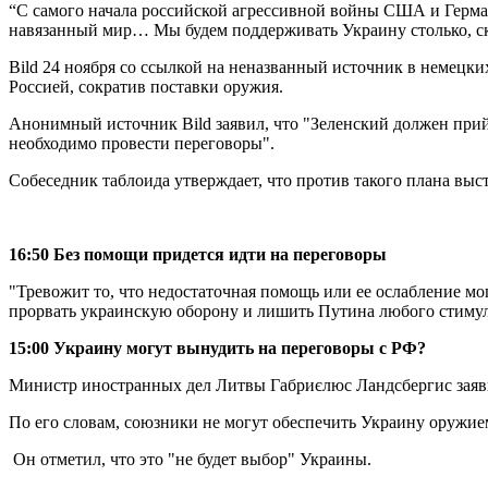
“С самого начала российской агрессивной войны США и Герма
навязанный мир… Мы будем поддерживать Украину столько, ско
Bild 24 ноября со ссылкой на неназванный источник в немецк
Россией, сократив поставки оружия.
Анонимный источник Bild заявил, что "Зеленский должен прийт
необходимо провести переговоры".
Собеседник таблоида утверждает, что против такого плана выс
16:50 Без помощи придется идти на переговоры
"Тревожит то, что недостаточная помощь или ее ослабление мо
прорвать украинскую оборону и лишить Путина любого стимул
15:00 Украину могут вынудить на переговоры с РФ?
Министр иностранных дел Литвы Габриєлюс Ландсбергис заявил
По его словам, союзники не могут обеспечить Украину оружием
Он отметил, что это "не будет выбор" Украины.