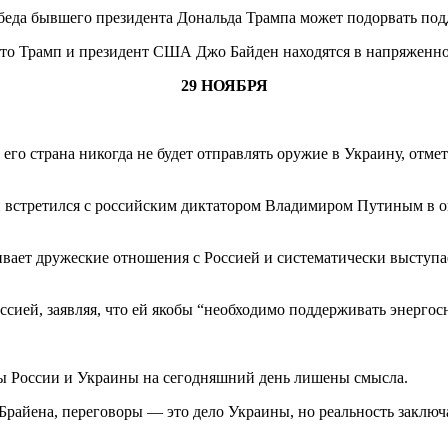
обеда бывшего президента Дональда Трампа может подорвать под
, что Трамп и президент США Джо Байден находятся в напряженн
29 НОЯБРЯ
го страна никогда не будет отправлять оружие в Украину, отмет
встретился с российским диктатором Владимиром Путиным в октя
живает дружеские отношения с Россией и систематически выступ
ссией, заявляя, что ей якобы “необходимо поддерживать энергос
ы России и Украины на сегодняшний день лишены смысла.
райена, переговоры — это дело Украины, но реальность заключа