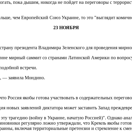
огать, пока дышим, никогда не пойдет на переговоры с террорис
ольше, чем Европейский Союз Украине, то это "выглядит комичн
23 НОЯБРЯ
трану президента Владимира Зеленского для проведения мирног
нтине мирный саммит со странами Латинской Америки по вопро
подобной встречи.
", — заявила Мондино.
о Россия якобы готова участвовать в содержательных перегово
ция новых заявлений диктатора может заставить Запад преждевр
ь эту трагедию (войну в Украине, начатую Россией)". Однако а
новники регулярно ложно утверждали, что Кремль якобы готов в
аины, включая территориальные претензии и стремление к смен