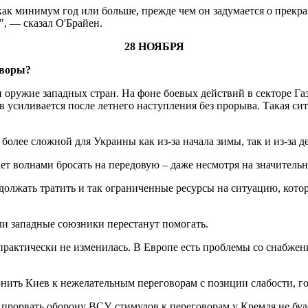
 как минимум год или больше, прежде чем он задумается о прек
", — сказал О'Брайен.
28 НОЯБРЯ
оворы?
 оружие западных стран. На фоне боевых действий в секторе Га
 усиливается после летнего наступления без прорыва. Такая с
 более сложной для Украины как из-за начала зимы, так и из-за 
т волнами бросать на передовую – даже несмотря на значительн
должать тратить и так ограниченные ресурсы на ситуацию, кот
ли западные союзники перестанут помогать.
не практически не изменилась. В Европе есть проблемы со снаб
нить Киев к нежелательным переговорам с позиции слабости, го
т прорвать оборону ВСУ, стимулов к переговорам у Кремля не буд