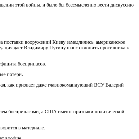
ращении этой войны, и было бы бессмысленно вести дискуссию
за поставки вооружений Киеву замедлились, американское
итуация дает Владимиру Путину шанс склонить противника к
дефицита боеприпасов.
ые потери.
орая, как признает даже главнокомандующий ВСУ Валерий
жением боеприпасами, а США имеют признаки политической
ворится в материале.
ет вообще.