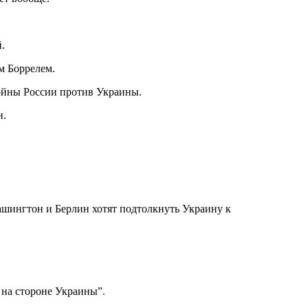
й.
м Боррелем.
войны России против Украины.
и.
шингтон и Берлин хотят подтолкнуть Украину к
 на стороне Украины”.