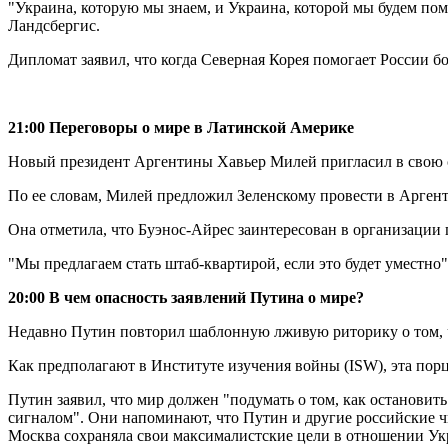
"Украина, которую мы знаем, и Украина, которой мы будем пом
Ландсбергис.
Дипломат заявил, что когда Северная Корея помогает России б
21:00 Переговоры о мире в Латинской Америке
Новый президент Аргентины Хавьер Милей пригласил в свою с
По ее словам, Милей предложил Зеленскому провести в Арге
Она отметила, что Буэнос-Айрес заинтересован в организации 
"Мы предлагаем стать штаб-квартирой, если это будет уместно
20:00 В чем опасность заявлений Путина о мире?
Недавно Путин повторил шаблонную лживую риторику о том, чт
Как предполагают в Институте изучения войны (ISW), эта пор
Путин заявил, что мир должен "подумать о том, как остановит
сигналом". Они напоминают, что Путин и другие российские чи
Москва сохраняла свои максималистские цели в отношении Укр