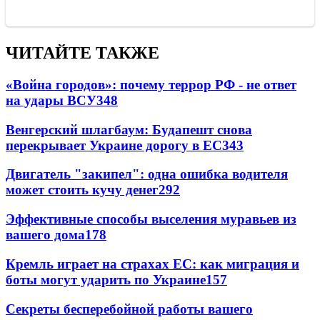
ЧИТАЙТЕ ТАКЖЕ
«Война городов»: почему террор РФ - не ответ
на удары ВСУ
348
Венгерский шлагбаум: Будапешт снова
перекрывает Украине дорогу в ЕС
343
Двигатель "закипел": одна ошибка водителя
может стоить кучу денег
292
Эффективные способы выселения муравьев из
вашего дома
178
Кремль играет на страхах ЕС: как миграция и
боты могут ударить по Украине
157
Секреты бесперебойной работы вашего