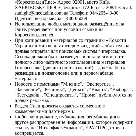
«КореспонденТ.net» Адрес: 02091, місто Київ,
ХАРКІВСЬКЕ ШОСЕ, будинок 172-Б, офіс 208/1 E-mail:
sunlight@mediadim.com.ua
Телефон: 044-205-43-00
Идентификатор медиа - R40-06068
Использование любых материалов, размещённых на
сайте, разрешается при условии ссылки на
Корреспондент.net.
При копировании материалов со страницы «Новости
Украины и мира», для интернет-изданий – обязательна
прямая открытая для поисковых систем гиперссылка.
Ссылка должна быть размещена в независимости от
полного либо частичного использования материалов.
Гиперссылка (для интернет- изданий) – должна быть
размещена в подзаголовке или в первом абзаце
материала.
Новости с пометками "Мнение", "Экспертиза",
"Заявление", "Регионы", "Деньги", "Власть", "Выборы",
"Тест-драйв", "Спецпроекты", "Промо" публикуются на
правах рекламы.
Раздел Спецпроекты создается совместно с
коммерческими партнерами.
Любое копирование, публикация, републикация и
другое распространение информации, которое содержит
ссылку на "Интерфакс-Украина", EPA / UPG, строго
воспрещается.