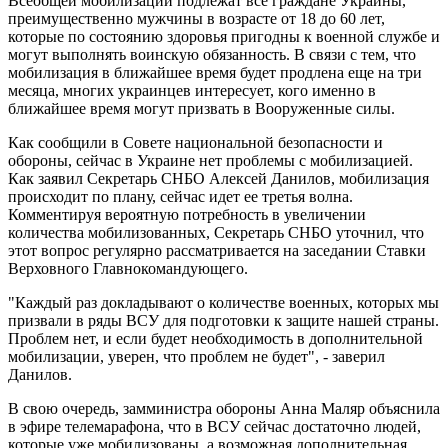
Всеобщей мобилизации подлежат все граждане Украины,
преимущественно мужчины в возрасте от 18 до 60 лет,
которые по состоянию здоровья пригодны к военной службе и
могут выполнять воинскую обязанность. В связи с тем, что
мобилизация в ближайшее время будет продлена еще на три
месяца, многих украинцев интересует, кого именно в
ближайшее время могут призвать в Вооруженные силы.
Как сообщили в Совете национальной безопасности и
обороны, сейчас в Украине нет проблемы с мобилизацией.
Как заявил Секретарь СНБО Алексей Данилов, мобилизация
происходит по плану, сейчас идет ее третья волна.
Комментируя вероятную потребность в увеличении
количества мобилизованных, Секретарь СНБО уточнил, что
этот вопрос регулярно рассматривается на заседании Ставки
Верховного Главнокомандующего.
"Каждый раз докладывают о количестве военных, которых мы
призвали в ряды ВСУ для подготовки к защите нашей страны.
Проблем нет, и если будет необходимость в дополнительной
мобилизации, уверен, что проблем не будет", - заверил
Данилов.
В свою очередь, замминистра обороны Анна Маляр объяснила
в эфире телемарафона, что в ВСУ сейчас достаточно людей,
которые уже мобилизованы, а возможная дополнительная