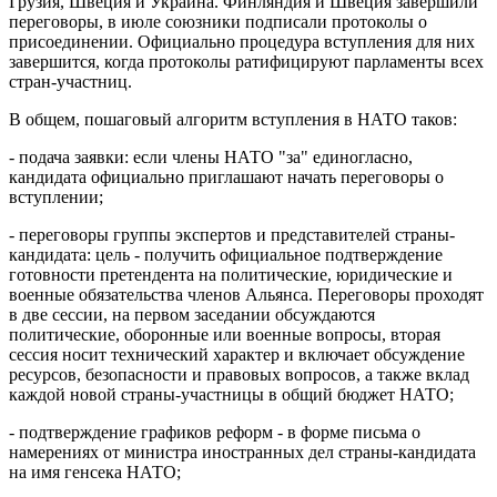
Грузия, Швеция и Украина. Финляндия и Швеция завершили
переговоры, в июле союзники подписали протоколы о
присоединении. Официально процедура вступления для них
завершится, когда протоколы ратифицируют парламенты всех
стран-участниц.
В общем, пошаговый алгоритм вступления в НАТО таков:
- подача заявки: если члены НАТО "за" единогласно,
кандидата официально приглашают начать переговоры о
вступлении;
- переговоры группы экспертов и представителей страны-
кандидата: цель - получить официальное подтверждение
готовности претендента на политические, юридические и
военные обязательства членов Альянса. Переговоры проходят
в две сессии, на первом заседании обсуждаются
политические, оборонные или военные вопросы, вторая
сессия носит технический характер и включает обсуждение
ресурсов, безопасности и правовых вопросов, а также вклад
каждой новой страны-участницы в общий бюджет НАТО;
- подтверждение графиков реформ - в форме письма о
намерениях от министра иностранных дел страны-кандидата
на имя генсека НАТО;