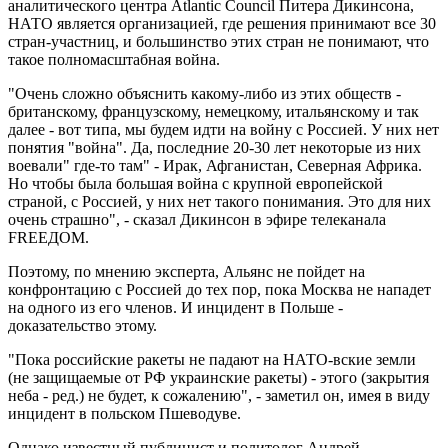
аналитического центра Atlantic Council Питера Дикинсона,
НАТО является организацией, где решения принимают все 30
стран-участниц, и большинство этих стран не понимают, что
такое полномасштабная война.
"Очень сложно объяснить какому-либо из этих обществ -
британскому, французскому, немецкому, итальянскому и так
далее - вот типа, мы будем идти на войну с Россией. У них нет
понятия "война". Да, последние 20-30 лет некоторые из них
воевали" где-то там" - Ирак, Афганистан, Северная Африка.
Но чтобы была большая война с крупной европейской
страной, с Россией, у них нет такого понимания. Это для них
очень страшно", - сказал Дикинсон в эфире телеканала
FREEДОМ.
Поэтому, по мнению эксперта, Альянс не пойдет на
конфронтацию с Россией до тех пор, пока Москва не нападет
на одного из его членов. И инцидент в Польше -
доказательство этому.
"Пока российские ракеты не падают на НАТО-вские земли
(не защищаемые от РФ украинские ракеты) - этого (закрытия
неба - ред.) не будет, к сожалению", - заметил он, имея в виду
инцидент в польском Пшеводуве.
Однако известный публицист и политолог Андрей