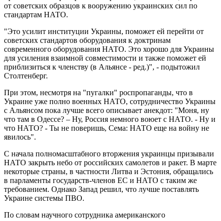
от советских образцов к вооружению украинских сил по
стандартам НАТО.
"Это усилит институции Украины, поможет ей перейти от
советских стандартов оборудования к доктринам
современного оборудования НАТО. Это хорошо для Украины
для усиления взаимной совместимости и также поможет ей
приблизиться к членству (в Альянсе - ред.)", - подытожил
Столтенберг.
При этом, несмотря на "пугалки" роспропаганды, что в
Украине уже полно военных НАТО, сотрудничество Украины
с Альянсом пока лучше всего описывает анекдот: "Моня, ну
что там в Одессе? – Ну, Россия немного воюет с НАТО. - Ну и
что НАТО? - Ты не поверишь, Сема: НАТО еще на войну не
явилось".
С начала полномасштабного вторжения украинцы призывали
НАТО закрыть небо от российских самолетов и ракет. В марте
некоторые страны, в частности Литва и Эстония, обращались
в парламенты государств-членов ЕС и НАТО с таким же
требованием. Однако Запад решил, что лучше поставлять
Украине системы ПВО.
По словам научного сотрудника американского