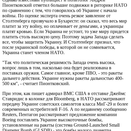
Пионтковский отметил большие подвижки в риторике НАТО
по сравнению с тем, что говорилось об Украине с начала
войны. По оценке эксперта очень резкое заявление от
Столтенберга прозвучало в Бухаресте: он сказал, что весь мир
платит за эту войну, но оплачивает ее деньгами, а украинцы
платят кровью. Если Украина не устоит, то уже миру придется
платить столь высокую цену. Поэтому задача Запада сделать
все, чтобы защитить Украину. И Столтенберг признал, что
после украинской победы, в которой он не сомневается,
Украина станет членом НАТО.
"Так что политическая решимость Запада очень высока,
вопрос лишь в том, насколько она будет реализована в
поставках оружия. Самое главное, кроме ПВО, - это ракеты
дальнего действия. Украине нужны ракеты дальностью 400-
500 км", - считает Пионтковский.
При этом, как пишет адмирал ВМС США в отставке Джеймс
Ставридис в колонке для Bloomberg, в НАТО рассматривают
передачу Украине советских самолетов класса МиГ-29 и более
современных истребителей F-16. А по недавнему сообщению
Reuters, Пентагон рассматривает предложение компании
Boeing поставлять Украине высокоточные бомбы,
установленные на ракеты (система Ground-Launched Small
Diameter Bomb (GLSDB) - это бомбы малого диаметра