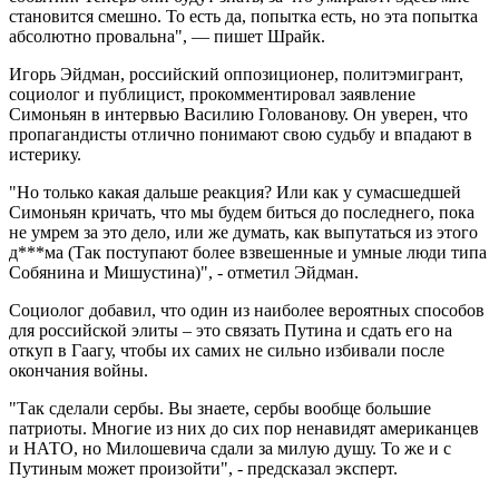
становится смешно. То есть да, попытка есть, но эта попытка
абсолютно провальна", — пишет Шрайк.
Игорь Эйдман, российский оппозиционер, политэмигрант,
социолог и публицист, прокомментировал заявление
Симоньян в интервью Василию Голованову. Он уверен, что
пропагандисты отлично понимают свою судьбу и впадают в
истерику.
"Но только какая дальше реакция? Или как у сумасшедшей
Симоньян кричать, что мы будем биться до последнего, пока
не умрем за это дело, или же думать, как выпутаться из этого
д***ма (Так поступают более взвешенные и умные люди типа
Собянина и Мишустина)", - отметил Эйдман.
Социолог добавил, что один из наиболее вероятных способов
для российской элиты – это связать Путина и сдать его на
откуп в Гаагу, чтобы их самих не сильно избивали после
окончания войны.
"Так сделали сербы. Вы знаете, сербы вообще большие
патриоты. Многие из них до сих пор ненавидят американцев
и НАТО, но Милошевича сдали за милую душу. То же и с
Путиным может произойти", - предсказал эксперт.