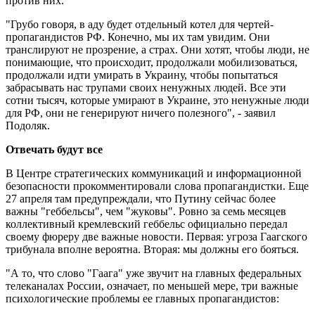
против них.
"Грубо говоря, в аду будет отдельный котел для чертей-
пропагандистов РФ. Конечно, мы их там увидим. Они
транслируют не прозрение, а страх. Они хотят, чтобы люди, не
понимающие, что происходит, продолжали мобилизоваться,
продолжали идти умирать в Украину, чтобы попытаться
забрасывать нас трупами своих ненужных людей. Все эти
сотни тысяч, которые умирают в Украине, это ненужные люди
для РФ, они не генерируют ничего полезного", - заявил
Подоляк.
Отвечать будут все
В Центре стратегических коммуникаций и информационной
безопасности прокомментировали слова пропагандистки. Еще
27 апреля там предупреждали, что Путину сейчас более
важны "геббельсы", чем "жуковы". Ровно за семь месяцев
коллективный кремлевский геббельс официально передал
своему фюреру две важные новости. Первая: угроза Гаагского
трибунала вполне вероятна. Вторая: мы должны его бояться.
"А то, что слово "Гаага" уже звучит на главных федеральных
телеканалах России, означает, по меньшей мере, три важные
психологические проблемы ее главных пропагандистов: