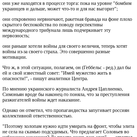
они уже находятся в процессе торга: пока на уровне "бомбим
украинцев и дальше, может что-то и для нас выгорит";
они откровенно нервничают, ракетная бравада на фоне плохо
скрытого беспокойства по поводу перспективы
международного трибунала лишь подчеркивает эту
нервозность;
они раньше хотели войны для своего величия, теперь хотят
войны из-за своего страха. Это совершенно разные
мотивации.
Что ж, в этой ситуации, полагаем, он (Геббельс - ред.) дал бы
ей и свой известный совет: "Имей мужество жить в
опасности!", - пишут аналитики Центра.
По мнению украинского журналиста Андрея Цаплиенко,
Симоньян вроде бы наконец-то поняла, что за преступления
разжигателей войны ждет наказание.
Однако он отметил, что пропагандистка запугивает россиян
коллективной ответственностью.
"Поэтому холопам нужно идти умирать на фронт, чтобы элита
не села на скамью подсудимых. Что предлагает Соловьев во