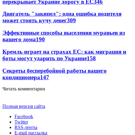
перекрывает Украине дорогу в ЕС
346
Двигатель "закипел": одна ошибка водителя
может стоить кучу денег
309
Эффективные способы выселения муравьев из
вашего дома
190
Кремль играет на страхах ЕС: как миграция и
боты могут ударить по Украине
158
Секреты бесперебойной работы вашего
кондиционера
147
Читать комментарии
Полная версия сайта
Facebook
Twitter
RSS-ленты
E-mail рассылка