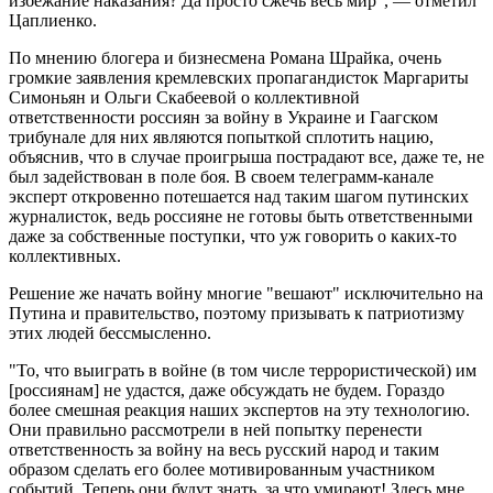
избежание наказания? Да просто сжечь весь мир", — отметил
Цаплиенко.
По мнению блогера и бизнесмена Романа Шрайка, очень
громкие заявления кремлевских пропагандисток Маргариты
Симоньян и Ольги Скабеевой о коллективной
ответственности россиян за войну в Украине и Гаагском
трибунале для них являются попыткой сплотить нацию,
объяснив, что в случае проигрыша пострадают все, даже те, не
был задействован в поле боя. В своем телеграмм-канале
эксперт откровенно потешается над таким шагом путинских
журналисток, ведь россияне не готовы быть ответственными
даже за собственные поступки, что уж говорить о каких-то
коллективных.
Решение же начать войну многие "вешают" исключительно на
Путина и правительство, поэтому призывать к патриотизму
этих людей бессмысленно.
"То, что выиграть в войне (в том числе террористической) им
[россиянам] не удастся, даже обсуждать не будем. Гораздо
более смешная реакция наших экспертов на эту технологию.
Они правильно рассмотрели в ней попытку перенести
ответственность за войну на весь русский народ и таким
образом сделать его более мотивированным участником
событий. Теперь они будут знать, за что умирают! Здесь мне