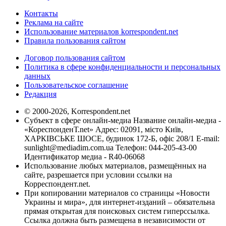
Контакты
Реклама на сайте
Использование материалов korrespondent.net
Правила пользования сайтом
Договор пользования сайтом
Политика в сфере конфиденциальности и персональных
данных
Пользовательское соглашение
Редакция
© 2000-2026, Korrespondent.net
Субъект в сфере онлайн-медиа Название онлайн-медиа -
«КореспонденТ.net» Адрес: 02091, місто Київ,
ХАРКІВСЬКЕ ШОСЕ, будинок 172-Б, офіс 208/1 E-mail:
sunlight@mediadim.com.ua
Телефон: 044-205-43-00
Идентификатор медиа - R40-06068
Использование любых материалов, размещённых на
сайте, разрешается при условии ссылки на
Корреспондент.net.
При копировании материалов со страницы «Новости
Украины и мира», для интернет-изданий – обязательна
прямая открытая для поисковых систем гиперссылка.
Ссылка должна быть размещена в независимости от