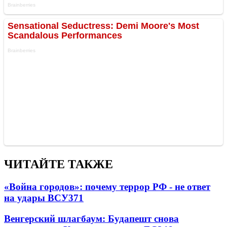
ЧИТАЙТЕ ТАКЖЕ
«Война городов»: почему террор РФ - не ответ
на удары ВСУ
371
Венгерский шлагбаум: Будапешт снова