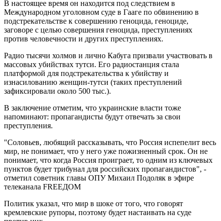
В настоящее время он находится под следствием в
Международном уголовном суде в Гааге по обвинению в
подстрекательстве к совершению геноцида, геноциде,
заговоре с целью совершения геноцида, преступлениях
против человечности и других преступлениях.
Радио тысячи холмов и лично Кабуга призвали участвовать в
массовых убийствах тутси. Его радиостанция стала
платформой для подстрекательства к убийству и
изнасилованию женщин-тутси (таких преступлений
зафиксировали около 500 тыс.).
В заключение отметим, что украинские власти тоже
напоминают: пропагандисты будут отвечать за свои
преступления.
"Соловьев, любящий рассказывать, что Россия испепелит весь
мир, не понимает, что у него уже пожизненный срок. Он не
понимает, что когда Россия проиграет, то одним из ключевых
пунктов будет трибунал для российских пропагандистов", -
отметил советник главы ОПУ Михаил Подоляк в эфире
телеканала FREEДOM
Политик указал, что мир в шоке от того, что говорят
кремлевские рупоры, поэтому будет настаивать на суде