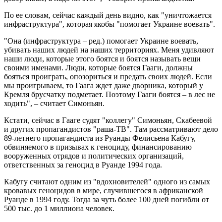
По ее словам, сейчас каждый день видно, как "уничтожается
инфраструктура", которая якобы "помогает Украине воевать".
"Она (инфраструктура – ​​ред.) помогает Украине воевать,
убивать наших людей на наших территориях. Меня удивляют
наши люди, которые этого боятся и боятся называть вещи
своими именами. Люди, которые боятся Гааги, должны
бояться проиграть, опозориться и предать своих людей. Если
мы проигрываем, то Гаага ждет даже дворника, который у
Кремля брусчатку подметает. Поэтому Гааги боятся – в лес не
ходить", – считает Симоньян.
Кстати, сейчас в Гааге судят "коллегу" Симоньян, Скабеевой
и других пропагандистов "раша-ТВ". Там рассматривают дело
89-летнего пропагандиста из Руанды Фелисьена Кабугу,
обвиняемого в призывах к геноциду, финансированию
вооруженных отрядов и политических организаций,
ответственных за геноцид в Руанде 1994 года.
Кабугу считают одним из "вдохновителей" одного из самых
кровавых геноцидов в мире, случившегося в африканской
Руанде в 1994 году. Тогда за чуть более 100 дней погибли от
500 тыс. до 1 миллиона человек.