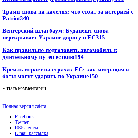
Трамп снова на качелях: что стоит за историей с
Patriot
340
Венгерский шлагбаум: Будапешт снова
перекрывает Украине дорогу в ЕС
315
Как правильно подготовить автомобиль к
длительному путешествию
194
Кремль играет на страхах ЕС: как миграция и
боты могут ударить по Украине
150
Читать комментарии
Полная версия сайта
Facebook
Twitter
RSS-ленты
E-mail рассылка