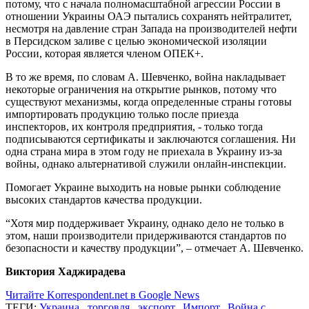
потому, что с начала полномасштабной агрессии России в
отношении Украины ОАЭ пытались сохранять нейтралитет,
несмотря на давление стран Запада на производителей нефти
в Персидском заливе с целью экономической изоляции
России, которая является членом ОПЕК+.
В то же время, по словам А. Шевченко, война накладывает
некоторые ограничения на открытие рынков, потому что
существуют механизмы, когда определенные страны готовы
импортировать продукцию только после приезда
инспекторов, их контроля предприятия, - только тогда
подписываются сертификаты и заключаются соглашения. Ни
одна страна мира в этом году не приехала в Украину из-за
войны, однако альтернативой служили онлайн-инспекции.
Помогает Украине выходить на новые рынки соблюдение
высоких стандартов качества продукции.
“Хотя мир поддерживает Украину, однако дело не только в
этом, наши производители придерживаются стандартов по
безопасности и качеству продукции”, – отмечает А. Шевченко.
Виктория Хаджирадева
Читайте Korrespondent.net в Google News
ТЕГИ:
Украина
,
торговля
,
экспорт
,
Импорт
,
Война с