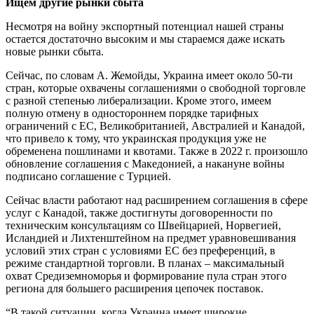
Ищем другие рынки сбыта
Несмотря на войну экспортный потенциал нашей страны
остается достаточно высоким и мы стараемся даже искать
новые рынки сбыта.
Сейчас, по словам А. Жемойды, Украина имеет около 50-ти
стран, которые охвачены соглашениями о свободной торговле
с разной степенью либерализации. Кроме этого, имеем
полную отмену в одностороннем порядке тарифных
ограничений с ЕС, Великобританией, Австралией и Канадой,
что привело к тому, что украинская продукция уже не
обременена пошлинами и квотами. Также в 2022 г. произошло
обновление соглашения с Македонией, а накануне войны
подписано соглашение с Турцией.
Сейчас власти работают над расширением соглашения в сфере
услуг с Канадой, также достигнуты договоренности по
техническим консультациям со Швейцарией, Норвегией,
Исландией и Лихтенштейном на предмет уравновешивания
условий этих стран с условиями ЕС без преференций, в
режиме стандартной торговли. В планах – максимальный
охват Средиземноморья и формирование пула стран этого
региона для большего расширения цепочек поставок.
“В такой ситуации, когда Украина имеет широкие