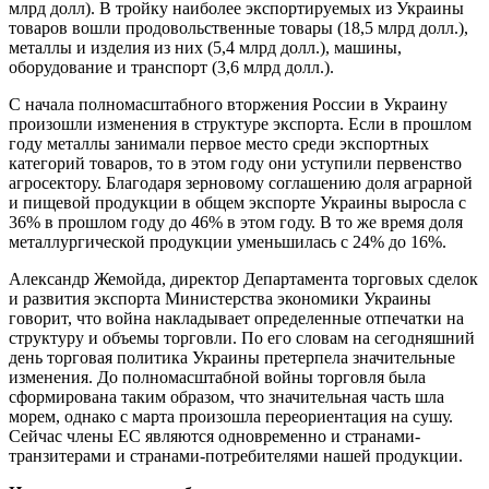
млрд долл). В тройку наиболее экспортируемых из Украины
товаров вошли продовольственные товары (18,5 млрд долл.),
металлы и изделия из них (5,4 млрд долл.), машины,
оборудование и транспорт (3,6 млрд долл.).
С начала полномасштабного вторжения России в Украину
произошли изменения в структуре экспорта. Если в прошлом
году металлы занимали первое место среди экспортных
категорий товаров, то в этом году они уступили первенство
агросектору. Благодаря зерновому соглашению доля аграрной
и пищевой продукции в общем экспорте Украины выросла с
36% в прошлом году до 46% в этом году. В то же время доля
металлургической продукции уменьшилась с 24% до 16%.
Александр Жемойда, директор Департамента торговых сделок
и развития экспорта Министерства экономики Украины
говорит, что война накладывает определенные отпечатки на
структуру и объемы торговли. По его словам на сегодняшний
день торговая политика Украины претерпела значительные
изменения. До полномасштабной войны торговля была
сформирована таким образом, что значительная часть шла
морем, однако с марта произошла переориентация на сушу.
Сейчас члены ЕС являются одновременно и странами-
транзитерами и странами-потребителями нашей продукции.