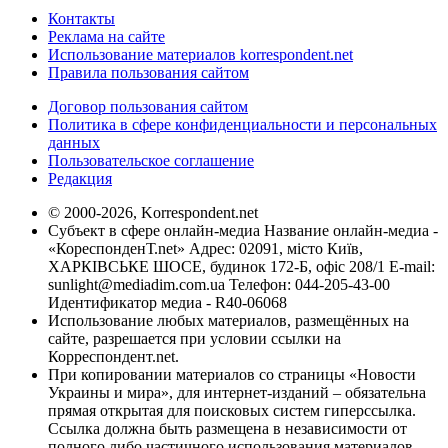
Контакты
Реклама на сайте
Использование материалов korrespondent.net
Правила пользования сайтом
Договор пользования сайтом
Политика в сфере конфиденциальности и персональных
данных
Пользовательское соглашение
Редакция
© 2000-2026, Korrespondent.net
Субъект в сфере онлайн-медиа Название онлайн-медиа -
«КореспонденТ.net» Адрес: 02091, місто Київ,
ХАРКІВСЬКЕ ШОСЕ, будинок 172-Б, офіс 208/1 E-mail:
sunlight@mediadim.com.ua
Телефон: 044-205-43-00
Идентификатор медиа - R40-06068
Использование любых материалов, размещённых на
сайте, разрешается при условии ссылки на
Корреспондент.net.
При копировании материалов со страницы «Новости
Украины и мира», для интернет-изданий – обязательна
прямая открытая для поисковых систем гиперссылка.
Ссылка должна быть размещена в независимости от
полного либо частичного использования материалов.