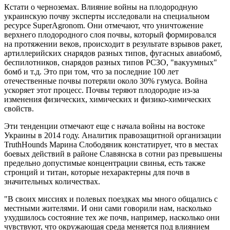
Кстати о черноземах. Влияние войны на плодородную
украинскую почву эксперты исследовали на специальном
ресурсе SuperAgronom. Они отмечают, что уничтожение
верхнего плодородного слоя почвы, который формировался
на протяжении веков, происходит в результате взрывов ракет,
артиллерийских снарядов разных типов, фугасных авиабомб,
беспилотников, снарядов разных типов РСЗО, "вакуумных"
бомб и т.д. Это при том, что за последние 100 лет
отечественные почвы потеряли около 30% гумуса. Война
ускоряет этот процесс. Почвы теряют плодородие из-за
изменения физических, химических и физико-химических
свойств.
Эти тенденции отмечают еще с начала войны на востоке
Украины в 2014 году. Аналитик правозащитной организации
TruthHounds Марина Слободяник констатирует, что в местах
боевых действий в районе Славянска в сотни раз превышены
предельно допустимые концентрации свинья, есть также
стронций и титан, которые нехарактерны для почв в
значительных количествах.
"В своих миссиях и полевых поездках мы много общались с
местными жителями. И они сами говорили нам, насколько
ухудшилось состояние тех же почв, например, насколько они
чувствуют, что окружающая среда меняется под влиянием