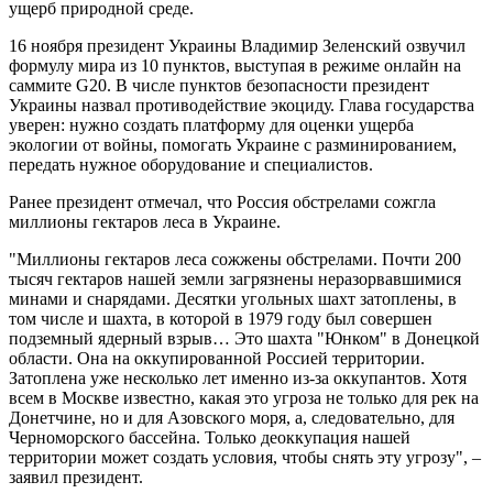
ущерб природной среде.
16 ноября президент Украины Владимир Зеленский озвучил
формулу мира из 10 пунктов, выступая в режиме онлайн на
саммите G20. В числе пунктов безопасности президент
Украины назвал противодействие экоциду. Глава государства
уверен: нужно создать платформу для оценки ущерба
экологии от войны, помогать Украине с разминированием,
передать нужное оборудование и специалистов.
Ранее президент отмечал, что Россия обстрелами сожгла
миллионы гектаров леса в Украине.
"Миллионы гектаров леса сожжены обстрелами. Почти 200
тысяч гектаров нашей земли загрязнены неразорвавшимися
минами и снарядами. Десятки угольных шахт затоплены, в
том числе и шахта, в которой в 1979 году был совершен
подземный ядерный взрыв… Это шахта "Юнком" в Донецкой
области. Она на оккупированной Россией территории.
Затоплена уже несколько лет именно из-за оккупантов. Хотя
всем в Москве известно, какая это угроза не только для рек на
Донетчине, но и для Азовского моря, а, следовательно, для
Черноморского бассейна. Только деоккупация нашей
территории может создать условия, чтобы снять эту угрозу", –
заявил президент.