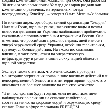
создана компенсационная комиссия при ООН. Она работала
30 лет и за это время почти 82 млрд долларов раздали как
компенсацию различных материальных потерь
пострадавшему Кувейту", – говорит Ольга Мелень-Забрамная.
По мнению директора общественной организации "Экодия"
Наталии Гозак, ядерные риски, загрязнение воды и почвы
являются для экологии Украины наибольшими проблемами,
связанными с полномасштабным вторжением России. Она
отметила, что российская агрессия с первых дней наносит
ущерб окружающей среде Украины, особенно территориям,
где ведутся боевые действия. На экологию оказывают
влияние, в частности, атаки на энергетическую
инфраструктуру и риски в связи с оккупацией объектов
ядерной энергетики.
Эксперт также отметила, что очень сложно проводить
мониторинг загрязнения почвы в зоне военных действий или
непосредственной близости к этим территориям, однако это
оказывает наибольшее влияние на сельское хозяйство.
"Эти последствия будут годами, если не десятилетиями
наблюдаться во влиянии на сельское хозяйство и,
соответственно, на здоровье людей и окружающую среду", -
сказала Гозак в эфире телеканала FREEДОМ.