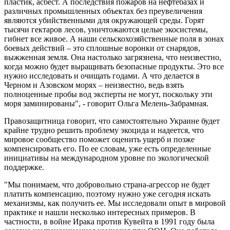
пластик, асбест. А последствия пожаров на нефтебазах и
различных промышленных объектах без преувеличения
являются убийственными для окружающей среды. Горят
тысячи гектаров лесов, уничтожаются целые экосистемы,
гибнет все живое. А наши сельскохозяйственные поля в зонах
боевых действий – это сплошные воронки от снарядов,
выжженная земля. Она настолько загрязнена, что неизвестно,
когда можно будет выращивать безопасные продукты. Это все
нужно исследовать и очищать годами. А что делается в
Черном и Азовском морях – неизвестно, ведь взять
полноценные пробы вод эксперты не могут, поскольку эти
моря заминированы", - говорит Ольга Мелень-Забрамная.
Правозащитница говорит, что самостоятельно Украине будет
крайне трудно решить проблему экоцида и надеется, что
мировое сообщество поможет оценить ущерб и позже
компенсировать его. По ее словам, уже есть определенные
инициативы на международном уровне по экологической
поддержке.
"Мы понимаем, что добровольно страна-агрессор не будет
платить компенсацию, поэтому нужно уже сегодня искать
механизмы, как получить ее. Мы исследовали опыт в мировой
практике и нашли несколько интересных примеров. В
частности, в войне Ирака против Кувейта в 1991 году была