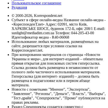
Пользовательское соглашение
Редакция
© 2000-2026, Korrespondent.net
Субъект в сфере онлайн-медиа Название онлайн-медиа -
«КореспонденТ.net» Адрес: 02091, місто Київ,
ХАРКІВСЬКЕ ШОСЕ, будинок 172-Б, офіс 208/1 E-mail:
sunlight@mediadim.com.ua
Телефон: 044-205-43-00
Идентификатор медиа - R40-06068
Использование любых материалов, размещённых на
сайте, разрешается при условии ссылки на
Корреспондент.net.
При копировании материалов со страницы «Новости
Украины и мира», для интернет-изданий – обязательна
прямая открытая для поисковых систем гиперссылка.
Ссылка должна быть размещена в независимости от
полного либо частичного использования материалов.
Гиперссылка (для интернет- изданий) – должна быть
размещена в подзаголовке или в первом абзаце
материала.
Новости с пометками "Мнение", "Экспертиза",
"Заявление", "Регионы", "Деньги", "Власть", "Выборы",
"Тест-драйв", "Спецпроекты", "Промо" публикуются на
правах рекламы.
Раздел Спецпроекты создается совместно с