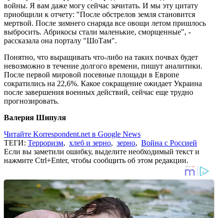
войны. Я вам даже могу сейчас зачитать. И мы эту цитату
приобщили к отчету: "После обстрелов земля становится
мертвой. После зимнего снаряда все овощи летом пришлось
выбросить. Абрикосы стали маленькие, сморщенные", -
рассказала она порталу "ШоТам".
Понятно, что выращивать что-либо на таких почвах будет
невозможно в течение долгого времени, пишут аналитики.
После первой мировой посевные площади в Европе
сократились на 22,6%. Какое сокращение ожидает Украина
после завершения военных действий, сейчас еще трудно
прогнозировать.
Валерия Шипуля
Читайте Korrespondent.net в Google News
ТЕГИ:
Терроризм
,
хлеб и зерно
,
зерно
,
Война с Россией
Если вы заметили ошибку, выделите необходимый текст и
нажмите Ctrl+Enter, чтобы сообщить об этом редакции.