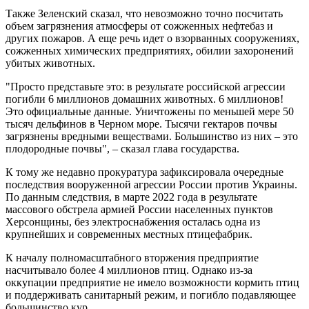
Также Зеленский сказал, что невозможно точно посчитать
объем загрязнения атмосферы от сожженных нефтебаз и
других пожаров. А еще речь идет о взорванных сооружениях,
сожженных химических предприятиях, обилии захоронений
убитых животных.
"Просто представьте это: в результате российской агрессии
погибли 6 миллионов домашних животных. 6 миллионов!
Это официальные данные. Уничтожены по меньшей мере 50
тысяч дельфинов в Черном море. Тысячи гектаров почвы
загрязнены вредными веществами. Большинство из них – это
плодородные почвы", – сказал глава государства.
К тому же недавно прокуратура зафиксировала очередные
последствия вооруженной агрессии России против Украины.
По данным следствия, в марте 2022 года в результате
массового обстрела армией России населенных пунктов
Херсонщины, без электроснабжения осталась одна из
крупнейших и современных местных птицефабрик.
К началу полномасштабного вторжения предприятие
насчитывало более 4 миллионов птиц. Однако из-за
оккупации предприятие не имело возможности кормить птиц
и поддерживать санитарный режим, и погибло подавляющее
большинство кур.