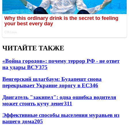
ЧИТАЙТЕ ТАКЖЕ
«Война городов»: почему террор РФ - не ответ
на удары ВСУ
375
Венгерский шлагбаум: Будапешт снова
перекрывает Украине дорогу в ЕС
346
Двигатель "закипел": одна ошибка водителя
может стоить кучу денег
311
Эффективные способы выселения муравьев из
вашего дома
205