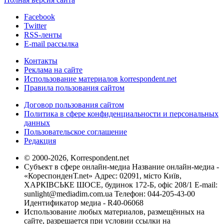
Facebook
Twitter
RSS-ленты
E-mail рассылка
Контакты
Реклама на сайте
Использование материалов korrespondent.net
Правила пользования сайтом
Договор пользования сайтом
Политика в сфере конфиденциальности и персональных
данных
Пользовательское соглашение
Редакция
© 2000-2026, Korrespondent.net
Субъект в сфере онлайн-медиа Название онлайн-медиа -
«КореспонденТ.net» Адрес: 02091, місто Київ,
ХАРКІВСЬКЕ ШОСЕ, будинок 172-Б, офіс 208/1 E-mail:
sunlight@mediadim.com.ua
Телефон: 044-205-43-00
Идентификатор медиа - R40-06068
Использование любых материалов, размещённых на
сайте, разрешается при условии ссылки на