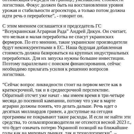
логистики. Фокус должен быть на восстановлении уровня
урожая и стабильности агросектора, а только потом должна
идти речь о переработке”, - говорит он.
С этим мнением соглашается и председатель ГС
“Всеукраинская Аграрная Рада” Андрей Дикун. Он считает,
что мелкая и малая переработка не спасут украинских
фермеров. По его мнению, такие украинские производители
будут неконкурентными в ЕС. Наша будущая добавленная
стоимость должна базироваться на крупных индустриальных
переработках. Для их запуска нужны большие инвестиции.
Поэтому параллельно с поиском финансирования, сейчас
необходимо прилагать усилия к решению вопросов
логистики.
“Сейчас вопрос ликвидности стоит на первом месте как в
краткосрочной, так и в среднесрочной перспективе.
Обратный отсчет уже начат - мы имеем время в три-четыре
месяца до посевной кампании, потому что уже в марте
аграрии должны понять, что делать дальше. Речь идет о
десятках миллиардов гривен, а доступные на сегодня
программы не покрывают такие расходы. И если не найти эти
средства, то сельхозпроизводители не отсеются весной 2023 г.,
что будет означать потерю Украиной позиций на ближайшие
годы как на мировых рынках, так и технологически”, –