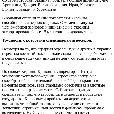
Со своей стороны Украина произвела больше пшеницы, чем
Аргентина, Турция, Великобритания, Иран, Казахстан,
Египет, Бразилия и Узбекистан.
В большой степени таким показателям Украины
способствовала зерновая сделка. С момента запуска
Черноморской зерновой инициативы из Украины
экспортировали более 15 млн тонн продовольствия.
Трудности, с которыми сталкивается агросектор
Несмотря на то, что аграрная отрасль лучше других в Украине
пережила военный год, она тоже сталкивается с проблемами и
в следующем году они никуда не денутся, если война будет
продолжаться.
По словам Кирилла Криволапа, директора “Центра
экономического возрождения”, агросектор всегда был
своеобразной “спасительной палочкой” для Украины в
моменты кризисов, ведь стабильно обеспечивал валютные
поступления и рабочие места. Сейчас же ситуация
складывается так, что агросектор нуждается в поддержке
государства. Ключевыми проблемами агросектора,
вызванными войной, являются: увеличение стоимости
логистики, ограниченный доступ к финансам, проблема с
возмещением НДС, увеличение стоимости средств