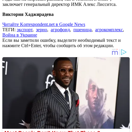
заключает генеральный директор ИМК Алекс Лисситса.
Виктория Хаджирадева
Читайте Korrespondent.net в Google News
ТЕГИ:
экспорт
,
зерно
,
агрофонд
,
пшеница
,
агрокомплекс
,
Война в Украине
Если вы заметили ошибку, выделите необходимый текст и
нажмите Ctrl+Enter, чтобы сообщить об этом редакции.