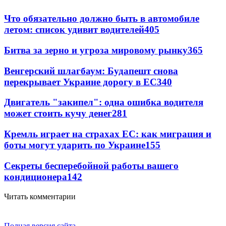
Что обязательно должно быть в автомобиле
летом: список удивит водителей
405
Битва за зерно и угроза мировому рынку
365
Венгерский шлагбаум: Будапешт снова
перекрывает Украине дорогу в ЕС
340
Двигатель "закипел": одна ошибка водителя
может стоить кучу денег
281
Кремль играет на страхах ЕС: как миграция и
боты могут ударить по Украине
155
Секреты бесперебойной работы вашего
кондиционера
142
Читать комментарии
Полная версия сайта