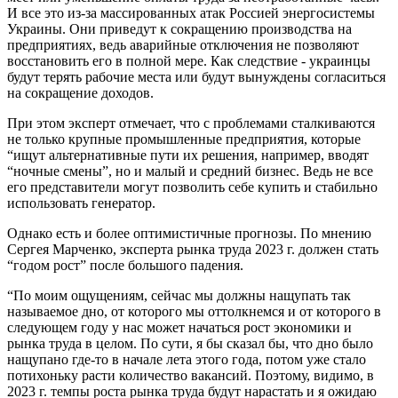
И все это из-за массированных атак Россией энергосистемы
Украины. Они приведут к сокращению производства на
предприятиях, ведь аварийные отключения не позволяют
восстановить его в полной мере. Как следствие - украинцы
будут терять рабочие места или будут вынуждены согласиться
на сокращение доходов.
При этом эксперт отмечает, что с проблемами сталкиваются
не только крупные промышленные предприятия, которые
“ищут альтернативные пути их решения, например, вводят
“ночные смены”, но и малый и средний бизнес. Ведь не все
его представители могут позволить себе купить и стабильно
использовать генератор.
Однако есть и более оптимистичные прогнозы. По мнению
Сергея Марченко, эксперта рынка труда 2023 г. должен стать
“годом рост” после большого падения.
“По моим ощущениям, сейчас мы должны нащупать так
называемое дно, от которого мы оттолкнемся и от которого в
следующем году у нас может начаться рост экономики и
рынка труда в целом. По сути, я бы сказал бы, что дно было
нащупано где-то в начале лета этого года, потом уже стало
потихоньку расти количество вакансий. Поэтому, видимо, в
2023 г. темпы роста рынка труда будут нарастать и я ожидаю