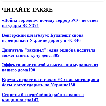
ЧИТАЙТЕ ТАКЖЕ
«Война городов»: почему террор РФ - не ответ
на удары ВСУ
371
Венгерский шлагбаум: Будапешт снова
перекрывает Украине дорогу в ЕС
346
Двигатель "закипел": одна ошибка водителя
может стоить кучу денег
309
Эффективные способы выселения муравьев из
вашего дома
190
Кремль играет на страхах ЕС: как миграция и
боты могут ударить по Украине
158
Секреты бесперебойной работы вашего
кондиционера
147