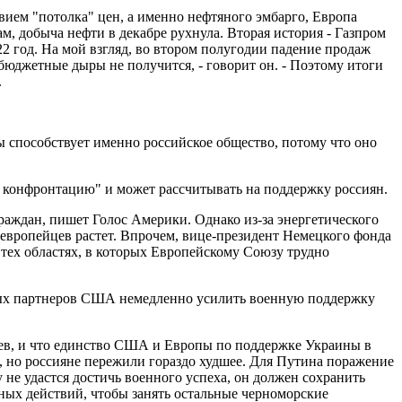
твием "потолка" цен, а именно нефтяного эмбарго, Европа
ам, добыча нефти в декабре рухнула. Вторая история - Газпром
22 год. На мой взгляд, во втором полугодии падение продаж
 бюджетные дыры не получится, - говорит он. - Поэтому итоги
.
 способствует именно российское общество, потому что оно
ю конфронтацию" и может рассчитывать на поддержку россиян.
аждан, пишет Голос Америки. Однако из-за энергетического
 европейцев растет. Впрочем, вице-президент Немецкого фонда
тех областях, в которых Европейскому Союзу трудно
ных партнеров США немедленно усилить военную поддержку
нцев, и что единство США и Европы по поддержке Украины в
я, но россияне пережили гораздо худшее. Для Путина поражение
 не удастся достичь военного успеха, он должен сохранить
ных действий, чтобы занять остальные черноморские