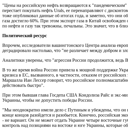
"Цены на российскую нефть возвращаются к "пандемическим" зн
перестает покупать нефть Urals, ее перенаправляют с дисконто
тоже опубликовал данные об итогах года, и заметно, что они о
газа достигло 60%. При этом экспорт газа в Китай освобожден 
по нефти и газу так тревожны, печальны. Это значит, что в б
Политический ресурс
Впрочем, исследователи вашингтонского Центра анализа евро
деградировало настолько, что "не различает между добром и зл
Аналитики уверены, что "агрессия России продолжится, ведь 
В то же время война России привела к мощной поддержке Укра
кризиса в ЕС, вызванного, в частности, отказом от российски
Маршалла Иан Лессер говорит, что российское полномасштабно
действовать быстро".
При этом бывшая глава Госдепа США Кондолиза Райс и экс-м
Украины, чтобы не допустить победы России.
"Мы неоднократно имели дело с Путиным и убеждены, что он в
конце концов разойдется и разобьется. Конечно, российская э
- не вариант. Он не может отдать Украине четыре восточные гу
контроль над позициями на востоке и юге Украины, которые о