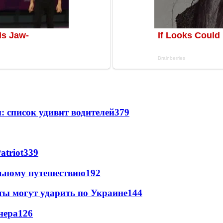
: список удивит водителей
379
atriot
339
льному путешествию
192
ты могут ударить по Украине
144
нера
126