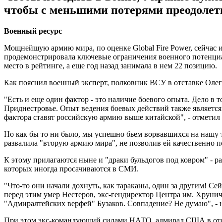
чтобы с меньшими потерями преодолеть 
Военный ресурс
Мощнейшую армию мира, по оценке Global Fire Power, сейчас и
продемонстрировала ключевые ограничения военного потенциал
место в рейтинге, а еще год назад занимала в нем 22 позицию.
Как пояснил военный эксперт, полковник ВСУ в отставке Олег
"Есть и еще один фактор - это наличие боевого опыта. Дело в
Приднестровье. Опыт ведения боевых действий также является 
фактора ставят российскую армию выше китайской", - отметил 
Но как бы то ни было, мы успешно бьем ворвавшихся на нашу 
развалила "вторую армию мира", не позволив ей качественно 
К этому прилагаются ныне и "драки бульдогов под ковром" - ра
которых иногда просачиваются в СМИ.
"Что-то они начали дохнуть, как тараканы, один за другим! Се
перед этим умер Нестеров, экс-гендиректор Центра им. Хрунич
"Адмиралтейских верфей" Бузаков. Совпадение? Не думаю", - 
При этом экс-командующий силами НАТО, адмирал США в отст