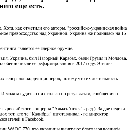
него еще есть.
 Хотя, как отметили его авторы, "российско-украинская война
ное превосходство над Украиной. Украина же поднялась на 15
йтинга является ее ядерное оружие.
Ливия, Украина, был Нагорный Карабах, были Грузия и Молдова,
особенно после ее реформирования в 2017 году. Эти два
х генералов-коррупционеров, потому что их деятельность
 И можем судить о них только по результатам, сообщения о
ль российского концерна "Алмаз-Антея" - ред.). За две недели
ох тот, кто те "Калибры" изготавливал - гендиректор
зователей в Facebook.
ции WABC 770, что украинцы выиграют благодаря военной