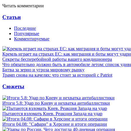
Читать комментарии
Статьи
Последние
Популярные
Комментируемые
Кремль играет на страхах ЕС: как миграция и боты могут удар
Секреты бесперебойной работы вашего кондиционера
Что обязательно должно быть в автомобиле летом: список удив
Битва за зерно и угроза мировому рынку
Трамп снова на качелях: что стоит за историей с Patriot
Сюжеты
Итоги 5.8: Удар по Киеву и нехватка антибаллистики
Пытаются взломать Киев. Реакция Запада на удар
Итоги 04.08: "Сафари" в Херсоне и итоги операции