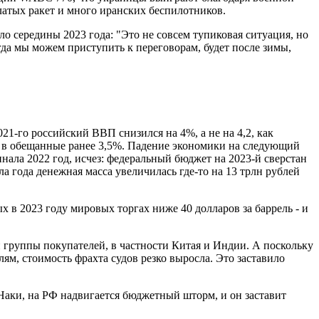
ылатых ракет и много иранских беспилотников.
 середины 2023 года: "Это не совсем тупиковая ситуация, но
гда мы можем приступить к переговорам, будет после зимы,
1-го российский ВВП снизился на 4%, а не на 4,2, как
я в обещанные ранее 3,5%. Падение экономики на следующий
инала 2022 год, исчез: федеральный бюджет на 2023-й сверстан
ла года денежная масса увеличилась где-то на 13 трлн рублей
х в 2023 году мировых торгах ниже 40 долларов за баррель - и
й группы покупателей, в частности Китая и Индии. А поскольку
ям, стоимость фрахта судов резко выросла. Это заставило
аки, на РФ надвигается бюджетный шторм, и он заставит