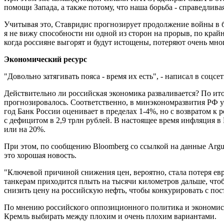
помощи Запада, а также потому, что наша борьба - справедлива
Учитывая это, Ставридис прогнозирует продолжение войны в б
я не вижу способности ни одной из сторон на прорыв, по крайн
когда россияне выгорят и будут истощены, потеряют очень мно
Экономический ресурс
"Довольно затягивать пояса - время их есть", - написал в соцс
Действительно ли российская экономика разваливается? По ито
прогнозировалось. Соответственно, в минэкономразвития РФ у
год Банк России оценивает в пределах 1-4%, но с возвратом к 
с дефицитом в 2,9 трлн рублей. В настоящее время инфляция в Р
или на 20%.
При этом, по сообщению Bloomberg со ссылкой на данные Argus
это хорошая новость.
"Ключевой причиной снижения цен, вероятно, стала потеря евр
танкерам приходится плыть на тысячи километров дальше, чтоб
снизить цену на российскую нефть, чтобы конкурировать с пос
По мнению российского оппозиционного политика и экономист
Кремль выбирать между плохим и очень плохим вариантами.