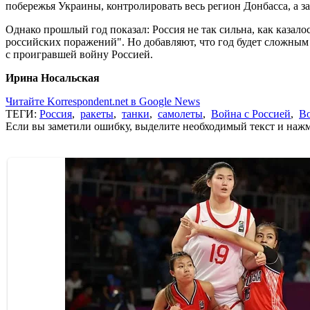
побережья Украины, контролировать весь регион Донбасса, а за
Однако прошлый год показал: Россия не так сильна, как казал
российских поражений". Но добавляют, что год будет сложным 
с проигравшей войну Россией.
Ирина Носальская
Читайте Korrespondent.net в Google News
ТЕГИ:
Россия
,
ракеты
,
танки
,
самолеты
,
Война с Россией
,
Во
Если вы заметили ошибку, выделите необходимый текст и нажми