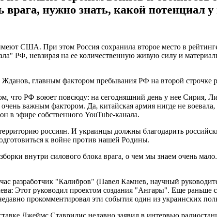
врага, нужно знать, какой потенциал у 
меют США. При этом Россия сохранила второе место в рейтинге.
а" РФ, невзирая на ее количественную живую силу и материаль
 Жданов, главным фактором пребывания РФ на второй строчке ре
 том, что РФ воюет повсюду: на сегодняшний день у нее Сирия, 
очень важным фактором. Да, китайская армия нигде не воевала, 
он в эфире собственного YouTube-канала.
территорию россиян. И украинцы должны благодарить российски
подготовиться к войне против нашей Родины.
зборки внутри силового блока врага, о чем мы знаем очень мало.
йчас разработчик "Калибров" (Павел Камнев, научный руководите
ева: Этот руководил проектом создания "Ангары". Еще раньше сд
недавно прокомментировал эти события один из украинских поль
авке Джеймс Ставридис недавно заявил в интервью радиостан