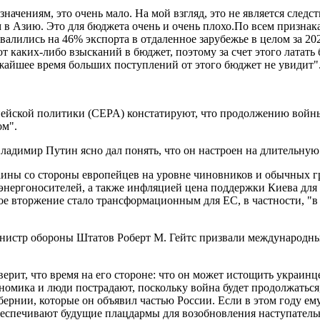
ачениям, это очень мало. На мой взгляд, это не является следс
м в Азию. Это для бюджета очень и очень плохо.По всем признак
бвалились на 46% экспорта в отдаленное зарубежье в целом за 20
от каких-либо взысканий в бюджет, поэтому за счет этого латать
лижайшее время больших поступлений от этого бюджет не увидит"
пейской политики (CEPA) констатируют, что продолжению войны
ом".
Владимир Путин ясно дал понять, что он настроен на длительну
ины со стороны европейцев на уровне чиновников и обычных гр
х энергоносителей, а также инфляцией цена поддержки Киева для
е вторжение стало трансформационным для ЕС, в частности, "в 
инистр обороны Штатов Роберт М. Гейтс призвали международ
ерит, что время на его стороне: что он может истощить украи
кономика и люди пострадают, поскольку война будет продолжатьс
бернии, которые он объявил частью России. Если в этом году ему
беспечивают будущие плацдармы для возобновления наступатель