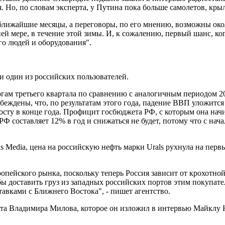
я. Но, по словам эксперта, у Путина пока больше самолетов, кр
лижайшие месяцы, а переговоры, по его мнению, возможны около
ей мере, в течение этой зимы. И, к сожалению, первый шанс, ко
го людей и оборудования".
ети один из российских пользователей.
гам третьего квартала по сравнению с аналогичным периодом 202
беждены, что, по результатам этого года, падение ВВП уложитс
росту в конце года. Профицит госбюджета РФ, с которым она нач
Ф составляет 12% в год и снижаться не будет, потому что с нача
 Media, цена на российскую нефть марки Urals рухнула на первы
опейского рынка, поскольку теперь Россия зависит от крохотно
ы доставить груз из западных российских портов этим покупател
тавками с Ближнего Востока", - пишет агентство.
а Владимира Милова, которое он изложил в интервью Майклу Н