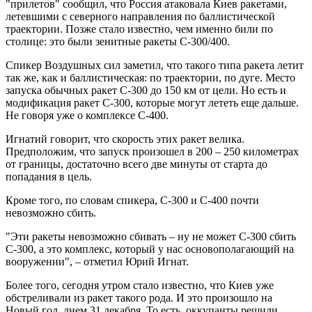
"прилетов" сообщил, что Россия атаковала Киев ракетами,
летевшими с северного направления по баллистической
траектории. Позже стало известно, чем именно били по
столице: это были зенитные ракеты C-300/400.
Спикер Воздушных сил заметил, что такого типа ракета летит
так же, как и баллистическая: по траектории, по дуге. Место
запуска обычных ракет С-300 до 150 км от цели. Но есть и
модификация ракет С-300, которые могут лететь еще дальше.
Не говоря уже о комплексе С-400.
Игнатий говорит, что скорость этих ракет велика.
Предположим, что запуск произошел в 200 – 250 километрах
от границы, достаточно всего две минуты от старта до
попадания в цель.
Кроме того, по словам спикера, C-300 и C-400 почти
невозможно сбить.
"Эти ракеты невозможно сбивать – ну не может С-300 сбить
С-300, а это комплекс, который у нас основополагающий на
вооружении", – отметил Юрий Игнат.
Более того, сегодня утром стало известно, что Киев уже
обстреливали из ракет такого рода. И это произошло на
Новый год, днем 31 декабря. То есть, оккупанты решили