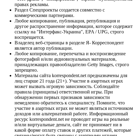
правах рекламы.
Раздел Спецпроекты создается совместно с
коммерческими партнерами.
Любое копирование, публикация, републикация и
другое распространение информации, которое содержит
ссылку на "Интерфакс-Украина", EPA / UPG, строго
воспрещается.
Владелец веб-страницы в разделе Я- Корреспондент
является автор публикации.
Любое копирование, перепечатка и воспроизведение
фотографий и/или аудиовизуальных материалов,
принадлежащих правообладателю Getty Images, строго
запрещено.
Материалы сайта korrespondent.net предназначены для
лиц старше 21 года (21+). Участие в азартных играх
может вызвать игровую зависимость. Соблюдайте
правила (принципы) ответственной игры. При
обнаружении первых признаков зависимости
немедленно обратитесь к специалисту. Помните, что
участие в азартных играх не может являться источником
доходов или альтернативой работе. Информационный
ресурс korrespondent.net не проводит игры на реальные
и/или виртуальные деньги, сайт не принимает ни в
какой форме оплату ставок и других платежей, которые
связаны/могут быть связаны с азартными играми,