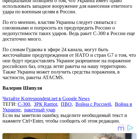
официальной позицией о том, что Украина имеет право
использовать западное вооружение для нанесения ответного
удара по военным целям в России.
По его мнению, властям Украины следует связаться с
союзниками и попросить их предупредить Россию о
недопустимости таких ударов. Ведь ракет С-300 в России еще
достаточно много.
По словам Гудкова в эфире 24 канала, могут быть
жесточайшие предупреждения от НАТО и стран G7 о том, что
они будут предоставлять Украине разрешение на поражение
российских баз, откуда летят ракеты на нашу территорию.
Также Украина может получить средства поражения, в
частности, ракеты ATACMS.
Валерия Шипуля
Читайте Korrespondent.net в Google News
ТЕГИ:
С-300
,
ЗРК Ratriot
,
ПВО
,
Война с Россией
,
Война в
Украине
,
ракетный удар
Если вы заметили ошибку, выделите необходимый текст и
нажмите Ctrl+Enter, чтобы сообщить об этом редакции.