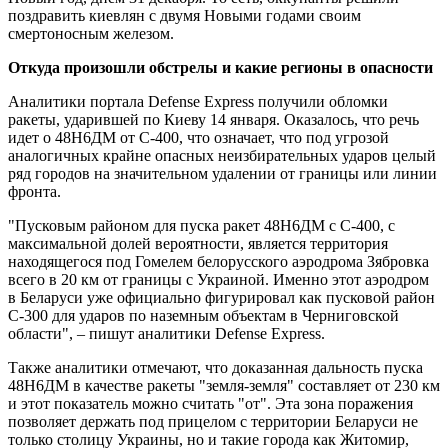
поздравить киевлян с двумя Новыми годами своим
смертоносным железом.
Откуда произошли обстрелы и какие регионы в опасности
Аналитики портала Defense Express получили обломки
ракеты, ударившей по Киеву 14 января. Оказалось, что речь
идет о 48Н6ДМ от С-400, что означает, что под угрозой
аналогичных крайне опасных неизбирательных ударов целый
ряд городов на значительном удалении от границы или линии
фронта.
"Пусковым районом для пуска ракет 48Н6ДМ с С-400, с
максимальной долей вероятности, является территория
находящегося под Гомелем белорусского аэродрома Зябровка
всего в 20 км от границы с Украиной. Именно этот аэродром
в Беларуси уже официально фигурировал как пусковой район
С-300 для ударов по наземным объектам в Черниговской
области", – пишут аналитики Defense Express.
Также аналитики отмечают, что доказанная дальность пуска
48Н6ДМ в качестве ракеты "земля-земля" составляет от 230 км
и этот показатель можно считать "от". Эта зона поражения
позволяет держать под прицелом с территории Беларуси не
только столицу Украины, но и такие города как Житомир,