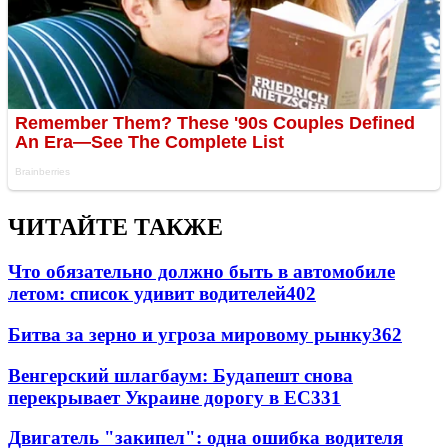
ЧИТАЙТЕ ТАКЖЕ
Что обязательно должно быть в автомобиле
летом: список удивит водителей
402
Битва за зерно и угроза мировому рынку
362
Венгерский шлагбаум: Будапешт снова
перекрывает Украине дорогу в ЕС
331
Двигатель "закипел": одна ошибка водителя