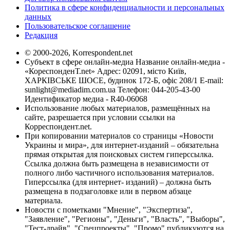
Политика в сфере конфиденциальности и персональных
данных
Пользовательское соглашение
Редакция
© 2000-2026, Korrespondent.net
Субъект в сфере онлайн-медиа Название онлайн-медиа -
«КореспонденТ.net» Адрес: 02091, місто Київ,
ХАРКІВСЬКЕ ШОСЕ, будинок 172-Б, офіс 208/1 E-mail:
sunlight@mediadim.com.ua
Телефон: 044-205-43-00
Идентификатор медиа - R40-06068
Использование любых материалов, размещённых на
сайте, разрешается при условии ссылки на
Корреспондент.net.
При копировании материалов со страницы «Новости
Украины и мира», для интернет-изданий – обязательна
прямая открытая для поисковых систем гиперссылка.
Ссылка должна быть размещена в независимости от
полного либо частичного использования материалов.
Гиперссылка (для интернет- изданий) – должна быть
размещена в подзаголовке или в первом абзаце
материала.
Новости с пометками "Мнение", "Экспертиза",
"Заявление", "Регионы", "Деньги", "Власть", "Выборы",
"Тест-драйв", "Спецпроекты", "Промо" публикуются на