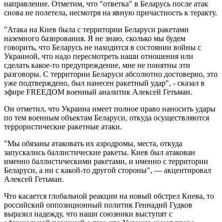
направление. Отметим, что "ответка" в Беларусь после атак
снова не полетела, несмотря на явную причастность к теракту.
"Атака на Киев была с территории Беларуси ракетами
наземного базирования. Я не знаю, сколько мы будем
говорить, что Беларусь не находится в состоянии войны с
Украиной, что надо пересмотреть наши отношения или
сделать какое-то предупреждение, мне не понятны эти
разговоры. С территории Беларуси абсолютно достоверно, это
уже подтверждено, был нанесен ракетный удар", - сказал в
эфире FREEДOM военный аналитик Алексей Гетьман.
Он отметил, что Украина имеет полное право наносить удары
по тем военным объектам Беларуси, откуда осуществляются
террористические ракетные атаки.
"Мы обязаны атаковать их аэродромы, места, откуда
запускались баллистические ракеты. Киев был атакован
именно баллистическими ракетами, и именно с территории
Беларуси, а ни с какой-то другой стороны", — акцентировал
Алексей Гетьман.
Что касается глобальной реакции на новый обстрел Киева, то
российский оппозиционный политик Геннадий Гудков
выразил надежду, что наши союзники выступят с