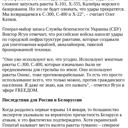
сложнее запускать ракеты Х-101, Х-555, Калибры морского
базирования. Но это не будет означать, что удары прекратятся.
Мы возвращаемся к С-300, С-400 и Х-22", – считает Олег
Катков.
Генерал-майор запаса Службы безопасности Украины (СБУ)
Виктор Ягун отмечает, что российские войска наносят удары
по городской инфраструктуре ракетами, которые создавали
для уничтожения кораблей, авиалайнеров, тяжелой
бронированной техники.
"Они уже используют все, что угодно. Используют зенитные
ракеты С-300, С-400, которые изначально были не
предназначены для стрельбы по земле. Они используют
ракеты Оникс, тоже противокорабельные. То есть это просто
использование всего, что только можно, против гражданского
населения. Я даже не знаю, как это назвать", - отметил Ягун в
эфире FREEДOM.
Последствия для России и Белоруссии
Когда раздались первые взрывы 14 января, то большинство
экспертов указывали на вероятную причастность Беларуси к
атакам, и это фактически подтверждено. Хотя украинский
Генштаб называет место вылета ракеты туманно – северное