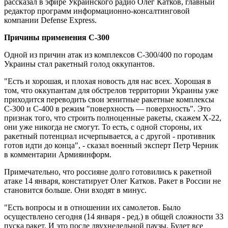
рассказал в эфире Украинского радио Олег Катков, главный
редактор программ информационно-консалтинговой
компании Defense Express.
Причины применения С-300
Одной из причин атак из комплексов С-300/400 по городам
Украины стал ракетный голод оккупантов.
"Есть и хорошая, и плохая новость для нас всех. Хорошая в
том, что оккупантам для обстрелов территории Украины уже
приходится переводить свои зенитные ракетные комплексы
С-300 и С-400 в режим "поверхность — поверхность". Это
признак того, что строить полноценные ракеты, скажем Х-22,
они уже никогда не смогут. То есть, с одной стороны, их
ракетный потенциал исчерпывается, а с другой - противник
готов идти до конца", - сказал военный эксперт Петр Черник
в комментарии Армияинформ.
Примечательно, что россияне долго готовились к ракетной
атаке 14 января, констатирует Олег Катков. Ракет в России не
становится больше. Они входят в минус.
"Есть вопросы и в отношении их самолетов. Было
осуществлено сегодня (14 января - ред.) в общей сложности 33
пуска ракет. И это после двухнедельной паузы. Будет все