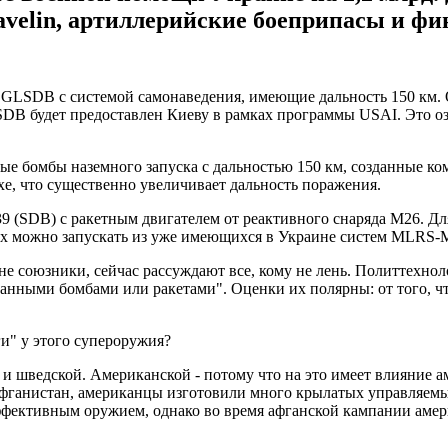
velin, артиллерийские боеприпасы и ф
SDB с системой самонаведения, имеющие дальность 150 км. Об
 будет предоставлен Киеву в рамках программы USAI. Это озна
ые бомбы наземного запуска с дальностью 150 км, созданные ко
хе, что существенно увеличивает дальность поражения.
(SDB) с ракетным двигателем от реактивного снаряда M26. Для
Их можно запускать из уже имеющихся в Украине систем MLRS
 союзники, сейчас рассуждают все, кому не лень. Политтехнол
ыми бомбами или ракетами". Оценки их полярны: от того, что 
и" у этого супероружия?
й и шведской. Американской - потому что на это имеет влияние
в Афганистан, американцы изготовили много крылатых управляем
эффективным оружием, однако во время афганской кампании амер