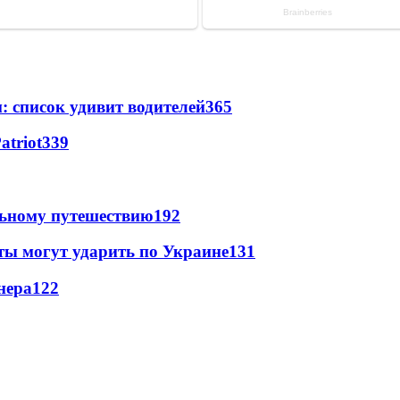
: список удивит водителей
365
atriot
339
льному путешествию
192
ты могут ударить по Украине
131
нера
122