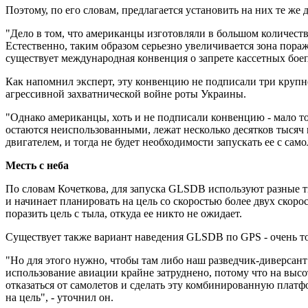
Поэтому, по его словам, предлагается установить на них те ж
"Дело в том, что американцы изготовляли в большом количест
Естественно, таким образом серьезно увеличивается зона пора
существует международная конвенция о запрете кассетных боеп
Как напомнил эксперт, эту конвенцию не подписали три круп
агрессивной захватнической войне роты Украины.
"Однако американцы, хоть и не подписали конвенцию - мало т
остаются неиспользованными, лежат несколько десятков тысяч 
двигателем, и тогда не будет необходимости запускать ее с само
Месть с неба
По словам Кочеткова, для запуска GLSDB используют разные ти
и начинает планировать на цель со скоростью более двух скоро
поразить цель с тыла, откуда ее никто не ожидает.
Существует также вариант наведения GLSDB по GPS - очень точ
"Но для этого нужно, чтобы там либо наш разведчик-диверсант
использование авиации крайне затруднено, потому что на высо
отказаться от самолетов и сделать эту комбинированную платфо
на цель", - уточнил он.