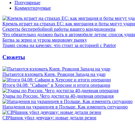
Популярные
Комментируемые
Кремль играет на страхах ЕС: как миграция и боты могут удар
Секреты бесперебойной работы вашего кондиционера
Что обязательно должно быть в автомобиле летом: список удив
Битва за зерно и угроза мировому рынку
Трамп снова на качелях: что стоит за историей с Patriot
Сюжеты
Пытаются взломать Киев. Реакция Запада на удар
Итоги 04.08: "Сафари" в Херсоне и итоги операции
Удары по России. Чего достигла 40-дневная операция
Нападения на украинцев в Польше. Как изменить ситуацию
СВЧшник убил девушку: новые детали резни