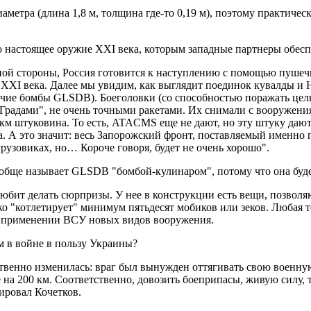
метра (длина 1,8 м, толщина где-то 0,19 м), поэтому практичес
 настоящее оружие XXI века, которым западные партнеры обесп
дной стороны, Россия готовится к наступлению с помощью пушеч
 XXI века. Далее мы увидим, как выглядит поединок кувалды и 
етучие бомбы GLSDB). Боеголовки (со способностью поражать цел
"Градами", не очень точными ракетами. Их снимали с вооружения,
м штуковина. То есть, ATACMS еще не дают, но эту штуку дают, 
. А это значит: весь Запорожский фронт, поставляемый именно п
грузовиках, но… Короче говоря, будет не очень хорошо".
ще называет GLSDB "бомбой-кулинаром", потому что она будет 
 любит делать сюрпризы. У нее в конструкции есть вещи, позв
ко "котлетирует" минимум пятьдесят мобиков или зеков. Любая
при применении ВСУ новых видов вооружения.
в войне в пользу Украины?
енно изменилась: враг был вынужден оттягивать свою военную 
на 200 км. Соответственно, довозить боеприпасы, живую силу, т
мировал Кочетков.