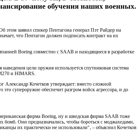
инансирование обучения наших военных.
 этом заявил спикер Пентагона генерал Пэт Райдер на
чает, что Пентагон должен подписать контракт на их
мпанией Boeing совместно с SAAB и находящиеся в разработке
 наведения цели оружия используется спутниковая система
-M270 и HIMARS.
ог Александр Кочетков утверждает: вместо сложной
это супероружие обеспечит разгром войск агрессора, и до
 американская фирма Boeing, ну и шведская фирма SAAB тоже
ых бомб. Они предназначались, чтобы бороться с моджахедами,
иканцы их практически не использовали", – объяснил Кочетков