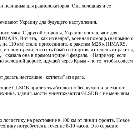
ки невидима для радиолокаторов. Она холодная и ее
ечивают Украину для будущего наступления.
ного мяса. С другой стороны, Украине поставляют для
HIMARS. Вот эта, "как из ведра", военная помощь (напомню о
ь на 110 км) стали присоединять к ракетам М26 к HIMARS,
 и посмотрели, что есть бомба и стартовая степень от ракеты,
- сказала она в прямом эфире 4 февраля. - Например, если
о железной дороге, идущей через Крым - не то, чтобы совсем
делать настоящие "котлеты" из врага.
оляющие GLSDB прилететь абсолютно бесшумно и внезапно:
 техника, здания, мосты уничтожаются GLSDB с не меньшим
логистику на расстояние в 100 км от линии фронта. Новое
ехнику потребуется в течение 8-10 часов. Это серьезно