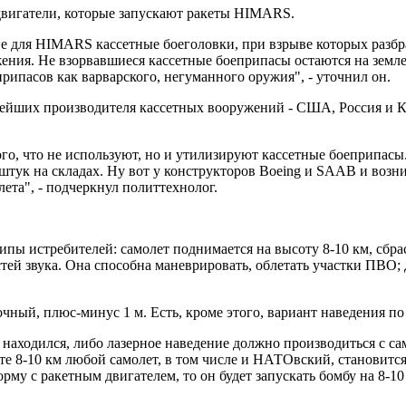
е двигатели, которые запускают ракеты HIMARS.
ве для HIMARS кассетные боеголовки, при взрыве которых разб
жения. Не взорвавшиеся кассетные боеприпасы остаются на земле
рипасов как варварского, негуманного оружия", - уточнил он.
нейших производителя кассетных вооружений - США, Россия и К
ого, что не используют, но и утилизируют кассетные боеприпас
штук на складах. Ну вот у конструкторов Boeing и SAAB и возни
лета", - подчеркнул политтехнолог.
пы истребителей: самолет поднимается на высоту 8-10 км, сбра
стей звука. Она способна маневрировать, облетать участки ПВО; 
ный, плюс-минус 1 м. Есть, кроме этого, вариант наведения по 
 находился, либо лазерное наведение должно производиться с са
те 8-10 км любой самолет, в том числе и НАТОвский, становитс
рму с ракетным двигателем, то он будет запускать бомбу на 8-1