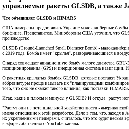
управляемые ракеты GLSDB, а также Ja
Что объединяет GLSDB и HIMARS
США намерены предоставить Украине малокалиберные бомбы GL
брифинге. Представитель Минобороны США уточнил, что GLSDB
производство.
GLSDB (Ground-Launched Small Diameter Bomb) - малокалиберн
с 2019 года. Бомба имеет "крылья", разворачивающиеся в возду
Снаряд совмещает авиационную бомбу малого диаметра GBU-39 
позиционирования (GPS) и инерционная система навигации. 
О ракетных крылатых бомбах GLSDB, которые поставят Украине
аббревиатуры проще называть их "планирующими комбинированн
того, что оно не окажет такого влияния, как поставки HIMARS.
Итак, какие и плюсы и минусы у GLSDB? И откуда "растут ног
"Растут они из потенциальной хозяйственности - американско
имела отношение к этой разработке. Дело в том, что, заходя 
их укрепленными пещерами, считалось, что это будет весьма 
в эфире собственного YouTube-канала.