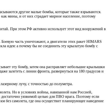
расываются другие малые бомбы, которые также взрываются.
 как мины, и от них страдает мирное население, поэтому
итай. При этом РФ активно использует этот вид вооружений в
ы. Боевую часть уничтожают, а двигатели этих ракет HIMARS
кла идея: а почему бы не соединить эту крылатую бомбу с
сывает эту бомбу, затем она расправляет небольшие крылышки
даже залететь с линии фронта, развернуться на 180 градусов и
лазерному лучу, с точностью до полуметра.
молета. Но в условиях войны, навязанной нам Россией,
я достаточно уязвимой целью для ПВО врага. Поэтому если
0 км без самолета, где она осуществит планирующее наведение