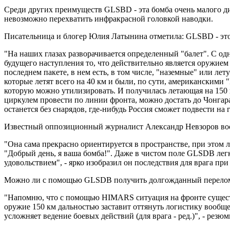
Среди других преимуществ GLSBD - эта бомба очень малого диа
невозможно перехватить инфракрасной головкой наводки.
Писательница и блогер Юлия Латынина отметила: GLSBD - это
"На наших глазах разворачивается определенный "балет". С о
будущего наступления то, что действительно является оружием
последнем пакете, в нем есть, в том числе, "наземные" или л
которые летят всего на 40 км и были, по сути, американскими 
которую можно утилизировать. И получилась летающая на 150 к
циркулем провести по линии фронта, можно достать до Чонгара
останется без снарядов, где-нибудь Россия сможет подвести на 
Известный оппозиционный журналист Александр Невзоров вооб
"Она сама прекрасно ориентируется в пространстве, при этом
"Добрый день, я ваша бомба!". Даже в чистом поле GLSDB лег
удовольствием", - ярко изобразил он последствия для врага 
Можно ли с помощью GLSDB получить долгожданный перелом 
"Напомню, что с помощью HIMARS ситуация на фронте существ
оружие 150 км дальностью заставит оттянуть логистику вообще 
усложняет ведение боевых действий (для врага - ред.)", - резю