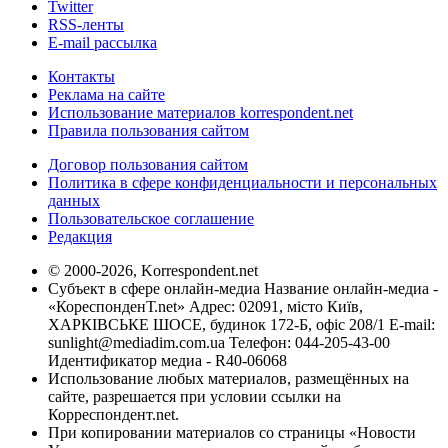
Twitter
RSS-ленты
E-mail рассылка
Контакты
Реклама на сайте
Использование материалов korrespondent.net
Правила пользования сайтом
Договор пользования сайтом
Политика в сфере конфиденциальности и персональных
данных
Пользовательское соглашение
Редакция
© 2000-2026, Korrespondent.net
Субъект в сфере онлайн-медиа Название онлайн-медиа -
«КореспонденТ.net» Адрес: 02091, місто Київ,
ХАРКІВСЬКЕ ШОСЕ, будинок 172-Б, офіс 208/1 E-mail:
sunlight@mediadim.com.ua
Телефон: 044-205-43-00
Идентификатор медиа - R40-06068
Использование любых материалов, размещённых на
сайте, разрешается при условии ссылки на
Корреспондент.net.
При копировании материалов со страницы «Новости