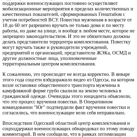
поддержки военнослужащих постоянно осуществляют
мобилизационные мероприятия в пределах количественных и
качественных показателей, сформированных Генштабом с
учетом потребностей ВСУ. Повестки мужчинам в возрасте от
18 до 60 лет разрешено вручать не только дома и по месту
работы, но даже на улице, и вообще в любом месте, которое не
запрещено законодательством. И это не обязательно должны
делать представители террцентра комплектования. Повестку
могут вручать также и руководители учреждений,
предприятий и организаций, представители ЖЭКа, ОСМД и
другие должностные лица, уполномоченные
территориальным центром комплектования.
К сожалению, это происходит не всегда корректно. В январе
этого года соцсети взбудоражило видео из Одессы, на котором
возле остановки общественного транспорта мужчины в
камуфляжной форме грубо свалили на землю человека в
гражданской одежде. Очевидцы этого инцидента объяснили,
что это процесс вручения повестки. В Оперативном
командовании "Юг" подтвердили факт вручения повестки и
согласились, что военнослужащие вели себя неправильно.
Впоследствии Одесский областной центр комплектования и
соцподдержки военнослужащих обнародовал по этому поводу
комментарий. В нем сообщили, что в рамках оптимизации