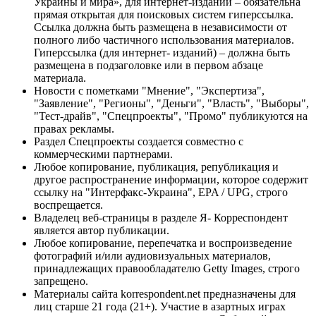
Украины и мира», для интернет-изданий – обязательна
прямая открытая для поисковых систем гиперссылка.
Ссылка должна быть размещена в независимости от
полного либо частичного использования материалов.
Гиперссылка (для интернет- изданий) – должна быть
размещена в подзаголовке или в первом абзаце
материала.
Новости с пометками "Мнение", "Экспертиза",
"Заявление", "Регионы", "Деньги", "Власть", "Выборы",
"Тест-драйв", "Спецпроекты", "Промо" публикуются на
правах рекламы.
Раздел Спецпроекты создается совместно с
коммерческими партнерами.
Любое копирование, публикация, републикация и
другое распространение информации, которое содержит
ссылку на "Интерфакс-Украина", EPA / UPG, строго
воспрещается.
Владелец веб-страницы в разделе Я- Корреспондент
является автор публикации.
Любое копирование, перепечатка и воспроизведение
фотографий и/или аудиовизуальных материалов,
принадлежащих правообладателю Getty Images, строго
запрещено.
Материалы сайта korrespondent.net предназначены для
лиц старше 21 года (21+). Участие в азартных играх