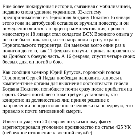
Еще более шокирующая история, связанная с мобилизацией,
недавно снова удивила украинцев. 33-летнему
предпринимателю из Тернополя Богдану Покитко 16 января
этого года на автобусной остановке вручили повестку, и он
немедленно явился в террцентр комплектования, прошел
медосмотр и 18 января стал солдатом ВСУ. Военного опыта у
него не было никакого, и его направили в роту охраны
Тернопольского террцентра. Он выезжал всего один раз в
полигон до того, как 11 февраля получил приказ направляться
на Донбасс в боевую часть. А 16 февраля, спустя четыре своих
боевых дня, он погиб в бою.
Как сообщил военкор Юрий Бутусов, городской голова
Тернополя Сергей Надал пообещал направить запросы в
компетентные органы для выяснения обстоятельств гибели
Богдана Покитко, погибшего почти сразу после прибытия на
фронт. Семья погибшего тоже требует установить, кто
конкретно из должностных лиц принял решение о
направлении неподготовленного человека на передовую, что
привело к почти мгновенной смерти.
Известно уже, что 20 февраля по указанному факту
зарегистрировали уголовное производство по статье 425 УК
(небрежное отношение к военной службе).