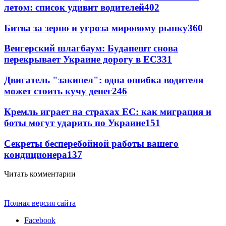
летом: список удивит водителей
402
Битва за зерно и угроза мировому рынку
360
Венгерский шлагбаум: Будапешт снова
перекрывает Украине дорогу в ЕС
331
Двигатель "закипел": одна ошибка водителя
может стоить кучу денег
246
Кремль играет на страхах ЕС: как миграция и
боты могут ударить по Украине
151
Секреты бесперебойной работы вашего
кондиционера
137
Читать комментарии
Полная версия сайта
Facebook