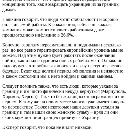
концепцию того, как возвращать украинцев из-за границы
домой.
Пашкина говорит, что люди хотят стабильности и хорошо
оплачиваемой работы. К сожалению, сейчас не каждая
компания может компенсировать работникам даже
прошлогоднюю инфляцию в 26,6%.
Конечно, зарплату пересматривали и поднимали несколько
раз, но все равно гарантировать европейский уровень мы не
можем. Над этим нужно будет работать после окончания
войны, как и над созданием новых рабочих мест. Однако не
надо думать, что война закончится и сразу наступит светлое
будущее. Будет еще долгий период обновления и неизвестно,
в каком состоянии мы в него войдем и какими выйдем.
Следует помнить также, что есть люди, которые уехали за
границу и им чисто физически некуда вернуться (Мариуполь,
Харьков, Херсон). Так что без жилищных программ мы их не
вернем. К тому же на новом месте многие уже имеют какую-
то перспективу. Также некоторые наши девушки уехали за
границу и там нашли свою женскую судьбу – вряд ли они
своих мужчин-иностранцев привезут в Украину.
Эксперт говорит, что пока не видит никакой