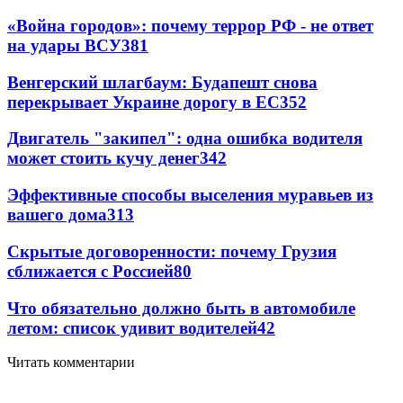
«Война городов»: почему террор РФ - не ответ
на удары ВСУ
381
Венгерский шлагбаум: Будапешт снова
перекрывает Украине дорогу в ЕС
352
Двигатель "закипел": одна ошибка водителя
может стоить кучу денег
342
Эффективные способы выселения муравьев из
вашего дома
313
Скрытые договоренности: почему Грузия
сближается с Россией
80
Что обязательно должно быть в автомобиле
летом: список удивит водителей
42
Читать комментарии