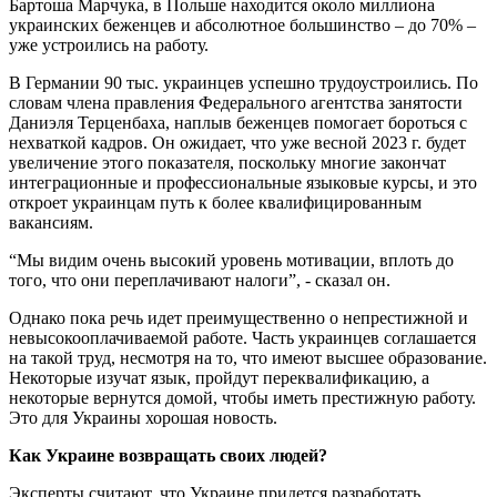
Бартоша Марчука, в Польше находится около миллиона
украинских беженцев и абсолютное большинство – до 70% –
уже устроились на работу.
В Германии 90 тыс. украинцев успешно трудоустроились. По
словам члена правления Федерального агентства занятости
Даниэля Терценбаха, наплыв беженцев помогает бороться с
нехваткой кадров. Он ожидает, что уже весной 2023 г. будет
увеличение этого показателя, поскольку многие закончат
интеграционные и профессиональные языковые курсы, и это
откроет украинцам путь к более квалифицированным
вакансиям.
“Мы видим очень высокий уровень мотивации, вплоть до
того, что они переплачивают налоги”, - сказал он.
Однако пока речь идет преимущественно о непрестижной и
невысокооплачиваемой работе. Часть украинцев соглашается
на такой труд, несмотря на то, что имеют высшее образование.
Некоторые изучат язык, пройдут переквалификацию, а
некоторые вернутся домой, чтобы иметь престижную работу.
Это для Украины хорошая новость.
Как Украине возвращать своих людей?
Эксперты считают, что Украине придется разработать