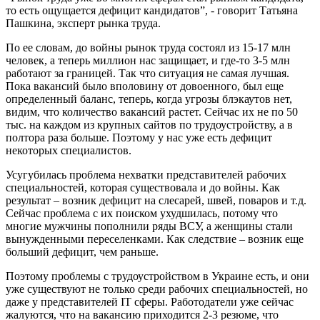
то есть ощущается дефицит кандидатов”, - говорит Татьяна
Пашкина, эксперт рынка труда.
По ее словам, до войны рынок труда состоял из 15-17 млн
человек, а теперь миллион нас защищает, и где-то 3-5 млн
работают за границей. Так что ситуация не самая лучшая.
Пока вакансий было вполовину от довоенного, был еще
определенный баланс, теперь, когда угрозы блэкаутов нет,
видим, что количество вакансий растет. Сейчас их не по 50
тыс. на каждом из крупных сайтов по трудоустройству, а в
полтора раза больше. Поэтому у нас уже есть дефицит
некоторых специалистов.
Усугубилась проблема нехватки представителей рабочих
специальностей, которая существовала и до войны. Как
результат – возник дефицит на слесарей, швей, поваров и т.д.
Сейчас проблема с их поиском ухудшилась, потому что
многие мужчины пополнили ряды ВСУ, а женщины стали
вынужденными переселенками. Как следствие – возник еще
больший дефицит, чем раньше.
Поэтому проблемы с трудоустройством в Украине есть, и они
уже существуют не только среди рабочих специальностей, но
даже у представителей IT сферы. Работодатели уже сейчас
жалуются, что на вакансию приходится 2-3 резюме, что