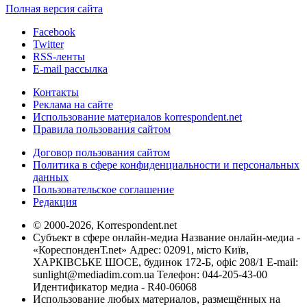
Полная версия сайта
Facebook
Twitter
RSS-ленты
E-mail рассылка
Контакты
Реклама на сайте
Использование материалов korrespondent.net
Правила пользования сайтом
Договор пользования сайтом
Политика в сфере конфиденциальности и персональных
данных
Пользовательское соглашение
Редакция
© 2000-2026, Korrespondent.net
Субъект в сфере онлайн-медиа Название онлайн-медиа -
«КореспонденТ.net» Адрес: 02091, місто Київ,
ХАРКІВСЬКЕ ШОСЕ, будинок 172-Б, офіс 208/1 E-mail:
sunlight@mediadim.com.ua
Телефон: 044-205-43-00
Идентификатор медиа - R40-06068
Использование любых материалов, размещённых на