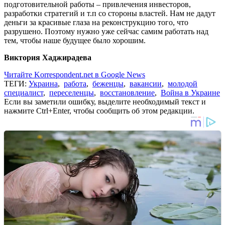
подготовительной работы – привлечения инвесторов,
разработки стратегий и т.п со стороны властей. Нам не дадут
деньги за красивые глаза на реконструкцию того, что
разрушено. Поэтому нужно уже сейчас самим работать над
тем, чтобы наше будущее было хорошим.
Виктория Хаджирадева
Читайте Korrespondent.net в Google News
ТЕГИ:
Украина
,
работа
,
беженцы
,
вакансии
,
молодой
специалист
,
переселенцы
,
восстановление
,
Война в Украине
Если вы заметили ошибку, выделите необходимый текст и
нажмите Ctrl+Enter, чтобы сообщить об этом редакции.