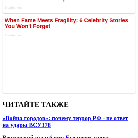
ЧИТАЙТЕ ТАКЖЕ
«Война городов»: почему террор РФ - не ответ
на удары ВСУ
378
Венгерский шлагбаум: Будапешт снова