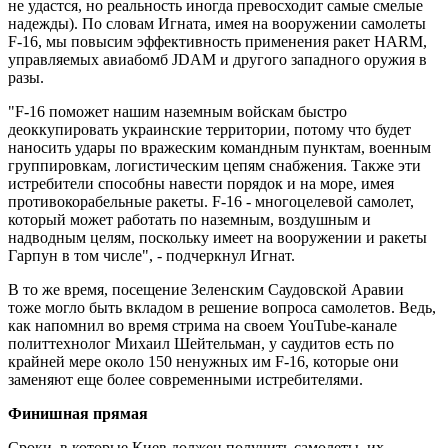
не удастся, но реальность иногда превосходит самые смелые
надежды). По словам Игната, имея на вооружении самолеты
F-16, мы повысим эффективность применения ракет HARM,
управляемых авиабомб JDAM и другого западного оружия в
разы.
"F-16 поможет нашим наземным войскам быстро
деоккупировать украинские территории, потому что будет
наносить удары по вражеским командным пунктам, военным
группировкам, логистическим цепям снабжения. Также эти
истребители способны навести порядок и на море, имея
противокорабельные ракеты. F-16 - многоцелевой самолет,
который может работать по наземным, воздушным и
надводным целям, поскольку имеет на вооружении и ракеты
Гарпун в том числе", - подчеркнул Игнат.
В то же время, посещение Зеленским Саудовской Аравии
тоже могло быть вкладом в решение вопроса самолетов. Ведь,
как напомнил во время стрима на своем YouTube-канале
политтехнолог Михаил Шейтельман, у саудитов есть по
крайней мере около 150 ненужных им F-16, которые они
заменяют еще более современными истребителями.
Финишная прямая
Сроки, в которые Киев должен получить самолеты, их