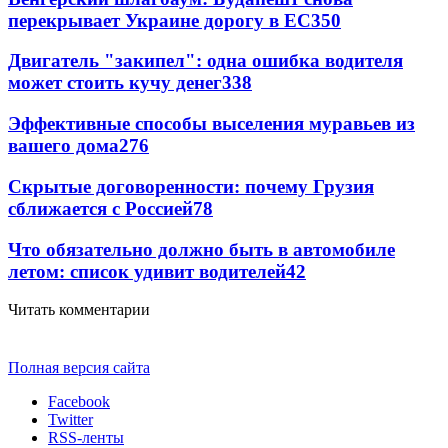
перекрывает Украине дорогу в ЕС
350
Двигатель "закипел": одна ошибка водителя
может стоить кучу денег
338
Эффективные способы выселения муравьев из
вашего дома
276
Скрытые договоренности: почему Грузия
сближается с Россией
78
Что обязательно должно быть в автомобиле
летом: список удивит водителей
42
Читать комментарии
Полная версия сайта
Facebook
Twitter
RSS-ленты