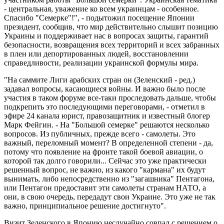
- центральная, уважение ко всем украинцам - особенное.
Спасибо "Семерке"!", - подытожил посещение Японии
президент, сообщив, что мир действительно слышит позицию
Украины и поддерживает нас в вопросах защиты, гарантий
безопасности, возвращения всех территорий и всех забранных
в плен или депортированных людей, восстановлении
справедливости, реализации украинской формулы мира.
"На саммите Лиги арабских стран он (Зеленский - ред.)
задавал вопросы, касающиеся войны. И важно было после
участия в таком форуме все-таки проследовать дальше, чтобы
подкрепить это последующими переговорами, - отметил в
эфире 24 канала юрист, правозащитник и известный блогер
Марк Фейгин. - На "Большой семерке" решаются несколько
вопросов. Из публичных, прежде всего - самолеты. Это
важный, переломный момент? В определенной степени - да,
потому что появление на фронте такой боевой авиации, о
которой так долго говорили... Сейчас это уже практически
решенный вопрос, не важно, из какого "кармана" их будут
вынимать, либо непосредственно из "загашника" Пентагона,
или Пентагон предоставит эти самолеты странам НАТО, а
они, в свою очередь, передадут свои Украине. Это уже не так
важно, принципиальное решение достигнуто".
Визит Зеленского в Японию неслучайно совпал с решением о