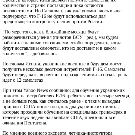
количество и страны-поставщики пока остаются
неизвестными. Но Салливан, как уже упоминалось выше,
подчеркнул, что F-16 не будут использоваться для
предстоящего контрнаступления против России.
"По мере того, как в ближайшие месяцы будут
разворачиваться учения (пилотов ВСУ - ред.), мы будем
работать с нашими союзниками, чтобы определить, когда
будут доставлены самолеты, кто их доставит и в каком
количестве", - добавил он.
По словам Игната, украинские военные в будущем могут
получить несколько десятков истребителей F-16. Самолеты
будут передавать, вероятно, подразделениями - сначала речь
идет о 12 самолетах.
При этом Yahoo News сообщило: для обучения украинских
пилотов на истребителях F-16 требуется всего четыре месяца,
а не больше года, как считалось ранее - к таким выводам
пришли в США после того, как два украинских пилота,
которые проходили обучение на специальных тренажерах в
течение двух недель на авиабазе США, превзошли все
ожидания Пентагона.
По мнению военного эксперта, летчика-инструктора,