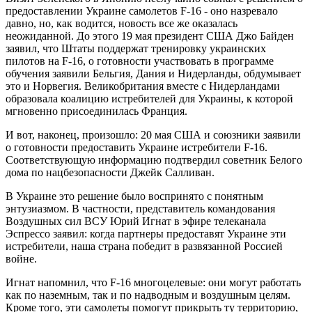
предоставлении Украине самолетов F-16 - оно назревало
давно, но, как водится, новость все же оказалась
неожиданной. До этого 19 мая президент США Джо Байден
заявил, что Штаты поддержат тренировку украинских
пилотов на F-16, о готовности участвовать в программе
обучения заявили Бельгия, Дания и Нидерланды, обдумывает
это и Норвегия. Великобритания вместе с Нидерландами
образовала коалицию истребителей для Украины, к которой
мгновенно присоединилась Франция.
И вот, наконец, произошло: 20 мая США и союзники заявили
о готовности предоставить Украине истребители F-16.
Соответствующую информацию подтвердил советник Белого
дома по нацбезопасности Джейк Салливан.
В Украине это решение было воспринято с понятным
энтузиазмом. В частности, представитель командования
Воздушных сил ВСУ Юрий Игнат в эфире телеканала
Эспрессо заявил: когда партнеры предоставят Украине эти
истребители, наша страна победит в развязанной Россией
войне.
Игнат напомнил, что F-16 многоцелевые: они могут работать
как по наземным, так и по надводным и воздушным целям.
Кроме того, эти самолеты помогут прикрыть ту территорию,