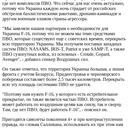
где нет комплексов ПВО. Что сейчас для нас очень актуально,
потому что Украина каждую ночь страдает от российских
обстрелов баллистическими ракетами, дронами-камикадзе и
другим военным хламом страны-агрессора.
"Мы заявляли нашим партнерам о необходимости для
Украины F-16, потому что не можем мы теми средствами
ПВО, которые существуют еще с советских времен, перекрыть
всю территорию Украины. Мы получаем поставки западных
систем ПВО: NASAMS, IRIS-T, Patriot и уже SAMP /T, а также
ПВО сухопутных войск, из основных - Crotale, Gepard,
Avenger", - добавил спикер Воздушных сил.
Он также отметил, что территория Украины большая, а линия
фронта с учетом Беларуси, Приднестровья и черноморского
побережья составляет более 2,5 тысяч километров. Перекрыть
всю эту площадь системами ПВО не удается.
"Поэтому нам нужен F-16, у которого есть истребительное
прикрытие, он также является частью ПВО. Истребитель
может работать по воздушным целям как снизу, так и сверху.
Там, где нет ПВО, будет работать F-16", - пояснил он.
Пригодятся самолеты поколения 4+ и при контрнаступлении
(правда, по словам Салливана, использовать их при этом нам