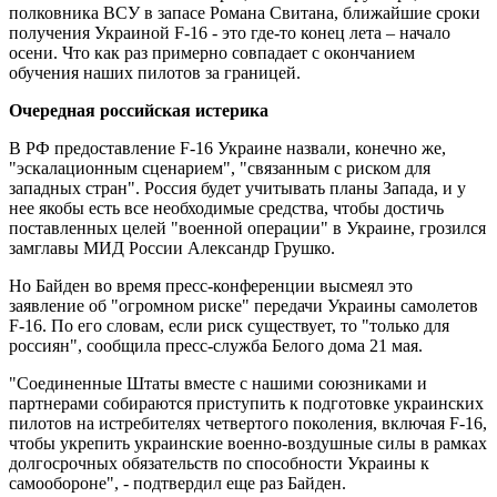
полковника ВСУ в запасе Романа Свитана, ближайшие сроки
получения Украиной F-16 - это где-то конец лета – начало
осени. Что как раз примерно совпадает с окончанием
обучения наших пилотов за границей.
Очередная российская истерика
В РФ предоставление F-16 Украине назвали, конечно же,
"эскалационным сценарием", "связанным с риском для
западных стран". Россия будет учитывать планы Запада, и у
нее якобы есть все необходимые средства, чтобы достичь
поставленных целей "военной операции" в Украине, грозился
замглавы МИД России Александр Грушко.
Но Байден во время пресс-конференции высмеял это
заявление об "огромном риске" передачи Украины самолетов
F-16. По его словам, если риск существует, то "только для
россиян", сообщила пресс-служба Белого дома 21 мая.
"Соединенные Штаты вместе с нашими союзниками и
партнерами собираются приступить к подготовке украинских
пилотов на истребителях четвертого поколения, включая F-16,
чтобы укрепить украинские военно-воздушные силы в рамках
долгосрочных обязательств по способности Украины к
самообороне", - подтвердил еще раз Байден.