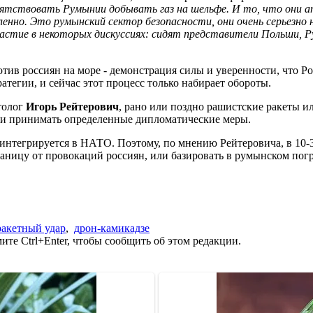
пятствовать Румынии добывать газ на шельфе. И то, что они 
ленно. Это румынский сектор безопасности, они очень серьезно
участие в некоторых дискуссиях: сидят представители Польши,
отив россиян на море - демонстрация силы и уверенности, что 
тегии, и сейчас этот процесс только набирает обороты.
толог
Игорь Рейтерович
, рано или поздно рашистские ракеты 
О и принимать определенные дипломатические меры.
интегрируется в НАТО. Поэтому, по мнению Рейтеровича, в 10-
аницу от провокаций россиян, или базировать в румынском по
ракетный удар
,
дрон-камикадзе
те Ctrl+Enter, чтобы сообщить об этом редакции.