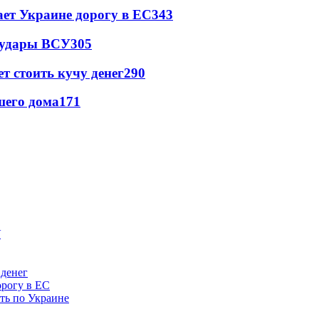
ет Украине дорогу в ЕС
343
а удары ВСУ
305
т стоить кучу денег
290
шего дома
171
 денег
орогу в ЕС
ить по Украине