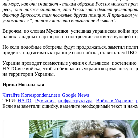
на море, как они считают - таким образом Россия может пре
ред.), они также считают, что Россия это делает целенаправ
фактор Брюсселя, там несколько другая позиция. Я принимал 
успокоиться ", потому что это втягивание Альянса".
Впрочем, по словам
Мусиенко
, успешная украинская война пр
наших западных партнеров на построение соответствующей стра
Но если подобные обстрелы будут продолжаться, заметил поли
придется подтягивать к границе свои войска, ставить там ПВ
Украина проводит совместные учения с Альянсом, постепенно 
НАТО-все войска, чтобы обезопасить украинско-румынскую гр
на территории Украины.
Ирина Носальская
Читайте Korrespondent.net в Google News
ТЕГИ:
НАТО
,
Румыния
,
инфраструктура
,
Война в Украине
,
Если вы заметили ошибку, выделите необходимый текст и нажми