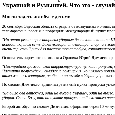
Украиной и Румынией. Что это - случа
Могли задеть автобус с детьми
26 сентября Одесская область страдала от воздушных ночных 
телемарафона, россияне повредили международный пункт про
"На этот регион враг направил ударные беспилотники типа Ша
попаданию, там есть факт возгорания автотранспорта в зоне
очень серьезный риск для пассажиров автобуса, готовившегос
Основатель паромного комплекса Орловка
Юрий Димчегло
ра
"Пострадала гражданская инфраструктура пункта пропуска, ог
Частично повреждены складские помещения, но прямого попад
таможенного контроля, особенно на въезде в Украину"
, - сказ
По словам
Димчегло
, административный пункт пропуска уцеле
"Да было два автобуса, один на въезд в Украину, один на выез
ударов. Слава Богу, что на пункте пропуска не было этого ав
Второй автобус, по словам
Димчегло
, оформили через 10 минут