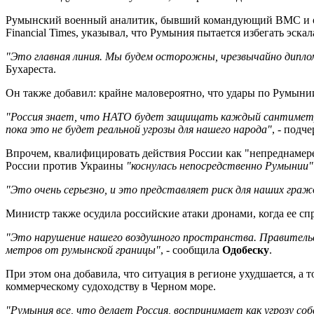
Румынский военный аналитик, бывший командующий ВМС и 
Financial Times, указывал, что Румыния пытается избегать эскал
"Это главная линия. Мы будем осторожны, чрезвычайно диплом
Бухареста.
Он также добавил: крайне маловероятно, что удары по Румын
"Россия знает, что НАТО будет защищать каждый сантиметр
пока это не будет реальной угрозы для нашего народа"
, - подч
Впрочем, квалифицировать действия России как "непреднамер
России против Украины
"коснулась непосредственно Румынии"
"Это очень серьезно, и это представляет риск для наших граж
Министр также осудила российские атаки дронами, когда ее с
"Это нарушение нашего воздушного пространства. Правительс
метров от румынской границы"
, - сообщила
Одобеску
.
При этом она добавила, что ситуация в регионе ухудшается, а т
коммерческому судоходству в Черном море.
"Румыния все, что делает Россия, воспринимает как угрозу со