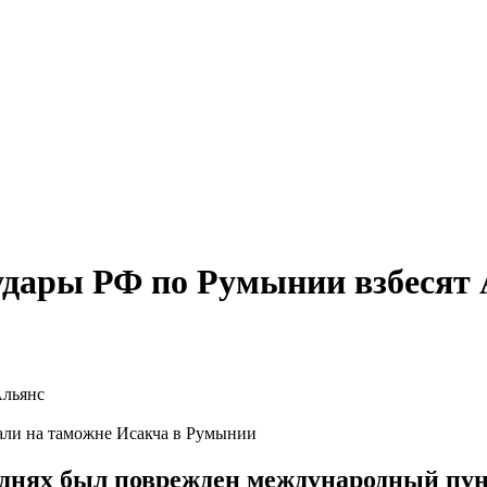
удары РФ по Румынии взбесят
дали на таможне Исакча в Румынии
 днях был поврежден международный пун