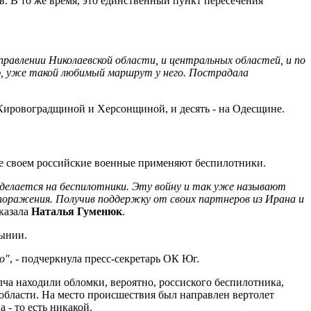
. В то же время, это единственный пункт пересечения
авлении Николаевской области, и центральных областей, и по
ю, уже такой любимый маршрут у него. Пострадала
 Кировоградщиной и Херсонщиной, и десять - на Одесщине.
тве своем российские военные применяют беспилотники.
 делается на беспилотники. Эту войну и так уже называют
о поражения. Получив поддержку от своих партнеров из Ирана и
сказала
Наталья
Гуменюк
.
мынии.
о"
, - подчеркнула пресс-секретарь ОК Юг.
лча находили обломки, вероятно, россиского беспилотника,
области. На место происшествия был направлен вертолет
- то есть никакой.