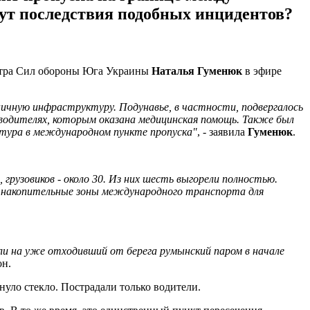
дут последствия подобных инцидентов?
ентра Сил обороны Юга Украины
Наталья Гуменюк
в эфире
ничную инфраструктуру. Подунавье, в частности, подвергалось
водителях, которым оказана медицинская помощь. Также был
ктура в международном пункте пропуска"
, - заявила
Гуменюк
.
рузовиков - около 30. Из них шесть выгорели полностью.
и накопительные зоны международного транспорта для
.
дили на уже отходивший от берега румынский паром в начале
он.
снуло стекло. Пострадали только водители.