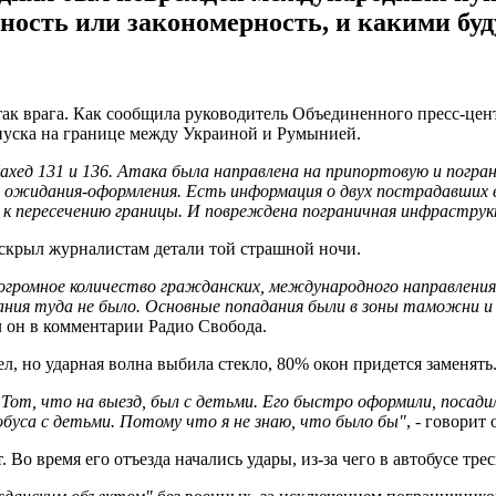
йность или закономерность, и какими бу
атак врага. Как сообщила руководитель Объединенного пресс-ц
пуска на границе между Украиной и Румынией.
хед 131 и 136. Атака была направлена на припортовую и погра
 ожидания-оформления. Есть информация о двух пострадавших 
я к пересечению границы. И повреждена пограничная инфрастру
скрыл журналистам детали той страшной ночи.
ромное количество гражданских, международного направления, г
ания туда не было. Основные попадания были в зоны таможни 
ал он в комментарии Радио Свобода.
л, но ударная волна выбила стекло, 80% окон придется заменять
д. Тот, что на выезд, был с детьми. Его быстро оформили, поса
тобуса с детьми. Потому что я не знаю, что было бы"
, - говорит 
. Во время его отъезда начались удары, из-за чего в автобусе тре