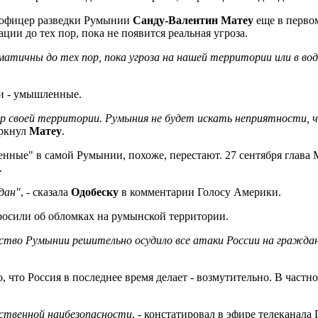
офицер разведки Румынии
Санду-Валентин Матеу
еще в перво
ации до тех пор, пока не появится реальная угроза.
атичны до тех пор, пока угроза на нашей территории или в вод
ии - умышленные.
 своей территории. Румыния не будет искать неприятности, 
еркнул
Матеу
.
енные" в самой Румынии, похоже, перестают. 27 сентября глав
.
дан"
, - сказала
Одобеску
в комментарии Голосу Америки.
просили об обломках на румынской территории.
тво Румынии решительно осудило все атаки России на граждан
о, что Россия в последнее время делает - возмутительно. В частн
бственной нацбезопасности
, - констатировал в эфире телеканал