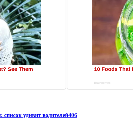
: список удивит водителей
406