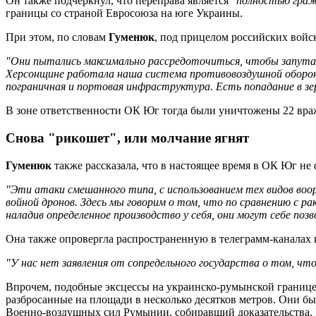
Он также подчеркнул, что переправа является
"полностью гра
границы со страной Евросоюза на юге Украины.
При этом, по словам
Гуменюк
, под прицелом российских войс
"Они пытались максимально рассредоточиться, чтобы запутат
Херсонщине работала наша система противовоздушной обороны
пограничная и портовая инфраструктура. Есть попадание в з
В зоне ответственности ОК Юг тогда были уничтожены 22 враж
Снова "рикошет", или молчание ягнят
Гуменюк
также рассказала, что в настоящее время в ОК Юг н
"Эти атаки смешанного типа, с использованием тех видов воо
войной дронов. Здесь мы говорим о том, что по сравнению с р
наладив определенное производство у себя, они могут себе по
Она также опровергла распространенную в телеграмм-каналах
"У нас нет заявления от сопредельного государства о том, ч
Впрочем, подобные эксцессы на украинско-румынской границе -
разбросанные на площади в несколько десятков метров. Они б
Военно-воздушных сил Румынии, собиравший доказательства. И 