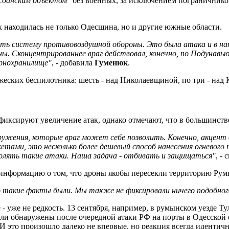
жданским объектом"
без военных, за исключением пограничников
к находилась не только Одесщина, но и другие южные области.
ь систему противовоздушной обороны. Это была атака и в напр
. Сконцентрированнее враг действовал, конечно, по Подунавь
ернохранилище"
, - добавила
Гуменюк
.
еских беспилотника: шесть - над Николаевщиной, по три - над
е фиксируют увеличение атак, однако отмечают, что в большинс
ружения, которые враг может себе позволить. Конечно, акцент
акетами, это несколько более дешевый способ нанесения огневог
зволять такие атаки. Наша задача - отбивать и защищаться"
, - 
 информацию о том, что дроны якобы пересекли территорию Ру
то такие факты были. Мы также не фиксировали ничего подобног
 уже не редкость. 13 сентября, например, в румынском уезде Ту
ыли обнаружены после очередной атаки РФ на порты в Одесской 
это произошло далеко не впервые, но реакция всегда идентична 