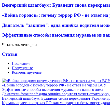
Венгерский шлагбаум: Будапешт снова перекрыва
«Война городов»: почему террор РФ - не ответ н
Двигатель "закипел": одна ошибка водителя може
Эффективные способы выселения муравьев из ва
Читать комментарии
Статьи
Последние
Популярные
Комментируемые
«Война городов»: почему террор РФ - не ответ на удары ВСУ
Эффективные способы выселения муравьев из вашего дома
Двигатель "закипел": одна ошибка водителя может стоить кучу
Венгерский шлагбаум: Будапешт снова перекрывает Украине д
Кремль играет на страхах ЕС: как миграция и боты могут удар