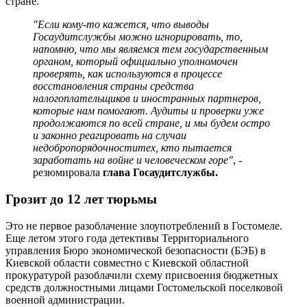
стране.
"Если кому-то кажется, что выводы
Госаудитслужбы можно игнорировать, то,
напомню, что мы являемся тем государственным
органом, который официально уполномочен
проверять, как используются в процессе
восстановления страны средства
налогоплательщиков и иностранных партнеров,
которые нам помогают. Аудиты и проверки уже
продолжаются по всей стране, и мы будем остро
и законно реагировать на случаи
не
добропорядочности
тех, кто пытается
заработать на войне и человеческом горе"
, -
резюмировала
глава Госаудитслужбы.
Грозит до 12 лет
тюрьмы
Это не первое разоблачение злоупотреблений в Гостомеле.
Еще летом этого года детективы Территориального
управления Бюро экономической безопасности (БЭБ) в
Киевской области совместно с Киевской областной
прокуратурой разоблачили схему присвоения бюджетных
средств должностными лицами Гостомельской поселковой
военной администрации.