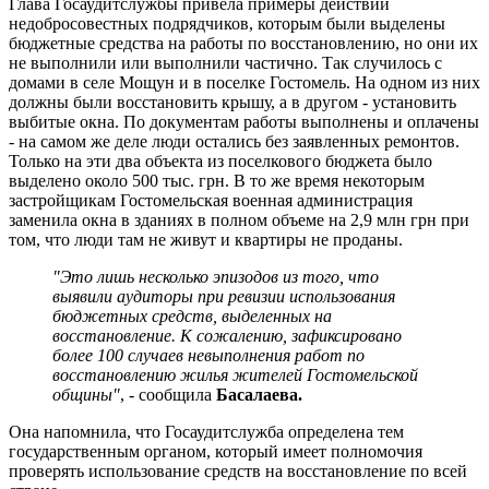
Глава Госаудитслужбы привела примеры действий
недобросовестных подрядчиков, которым были выделены
бюджетные средства на работы по восстановлению, но они их
не выполнили или выполнили частично. Так случилось с
домами в селе Мощун и в поселке Гостомель. На одном из них
должны были восстановить крышу, а в другом - установить
выбитые окна. По документам работы выполнены и оплачены
- на самом же деле люди остались без заявленных ремонтов.
Только на эти два объекта из поселкового бюджета было
выделено около 500 тыс. грн. В то же время некоторым
застройщикам Гостомельская военная администрация
заменила окна в зданиях в полном объеме на 2,9 млн грн при
том, что люди там не живут и квартиры не проданы.
"Это лишь несколько эпизодов из того, что
выявили аудиторы при ревизии использования
бюджетных средств, выделенных на
восстановление. К сожалению, зафиксировано
более 100 случаев невыполнения работ по
восстановлению жилья жителей Гостомельской
общины"
, - сообщила
Басалаева.
Она напомнила, что Госаудитслужба определена тем
государственным органом, который имеет полномочия
проверять использование средств на восстановление по всей