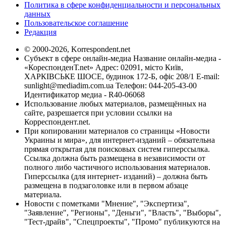
Политика в сфере конфиденциальности и персональных
данных
Пользовательское соглашение
Редакция
© 2000-2026, Korrespondent.net
Субъект в сфере онлайн-медиа Название онлайн-медиа -
«КореспонденТ.net» Адрес: 02091, місто Київ,
ХАРКІВСЬКЕ ШОСЕ, будинок 172-Б, офіс 208/1 E-mail:
sunlight@mediadim.com.ua
Телефон: 044-205-43-00
Идентификатор медиа - R40-06068
Использование любых материалов, размещённых на
сайте, разрешается при условии ссылки на
Корреспондент.net.
При копировании материалов со страницы «Новости
Украины и мира», для интернет-изданий – обязательна
прямая открытая для поисковых систем гиперссылка.
Ссылка должна быть размещена в независимости от
полного либо частичного использования материалов.
Гиперссылка (для интернет- изданий) – должна быть
размещена в подзаголовке или в первом абзаце
материала.
Новости с пометками "Мнение", "Экспертиза",
"Заявление", "Регионы", "Деньги", "Власть", "Выборы",
"Тест-драйв", "Спецпроекты", "Промо" публикуются на