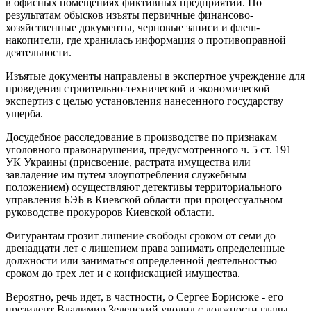
в офисных помещениях фиктивных предприятий. По
результатам обысков изъяты первичные финансово-
хозяйственные документы, черновые записи и флеш-
накопители, где хранилась информация о противоправной
деятельности.
Изъятые документы направлены в экспертное учреждение для
проведения строительно-технической и экономической
экспертиз с целью установления нанесенного государству
ущерба.
Досудебное расследование в производстве по признакам
уголовного правонарушения, предусмотренного ч. 5 ст. 191
УК Украины (присвоение, растрата имущества или
завладение им путем злоупотребления служебным
положением) осуществляют детективы территориального
управления БЭБ в Киевской области при процессуальном
руководстве прокуроров Киевской области.
Фигурантам грозит лишение свободы сроком от семи до
двенадцати лет с лишением права занимать определенные
должности или заниматься определенной деятельностью
сроком до трех лет и с конфискацией имущества.
Вероятно, речь идет, в частности, о Сергее Борисюке - его
президент Владимир Зеленский уволил с должности главы