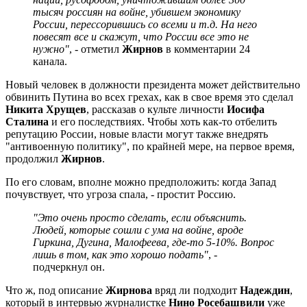
тысяч россиян на войне, убившем экономику
России, перессорившись со всеми и т.д. На него
повесят все и скажут, что России все это не
нужно"
, - отметил
Жирнов
в комментарии 24
канала.
Новый человек в должности президента может действительно
обвинить Путина во всех грехах, как в свое время это сделал
Никита Хрущев
, рассказав о культе личности
Иосифа
Сталина
и его последствиях. Чтобы хоть как-то отбелить
репутацию России, новые власти могут также внедрять
"антивоенную политику", по крайней мере, на первое время,
продолжил
Жирнов
.
По его словам, вполне можно предположить: когда Запад
почувствует, что угроза спала, - простит Россию.
"Это очень просто сделать, если объяснить.
Людей, которые сошли с ума на войне, вроде
Гиркина, Дугина, Малофеева, где-то 5-10%. Вопрос
лишь в том, как это хорошо подать"
, -
подчеркнул он.
Что ж, под описание
Жирнова
вряд ли подходит
Надеждин
,
который в интервью журналистке
Нино Росебашвили
уже