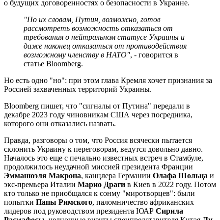
о будущих договоренностях о безопасности в Украине.
"По их словам, Путин, возможно, готов
рассмотреть возможность отказаться от
требования о нейтральном статусе Украины и
даже наконец отказаться от противодействия
возможному членству в НАТО"
, - говорится в
статье Bloomberg.
Но есть одно "но": при этом глава Кремля хочет признания за
Россией захваченных территорий Украины.
Bloomberg пишет, что "сигналы от Путина" передали в
декабре 2023 году чиновникам США через посредника,
которого они отказались назвать.
Правда, разговоры о том, что Россия всячески пытается
склонить Украину к переговорам, ведутся довольно давно.
Началось это еще с печально известных встреч в Стамбуле,
продолжилось неудачной миссией президента Франции
Эмманюэля Макрона
, канцлера Германии
Олафа Шольца
и
экс-премьера Италии
Марио Драги
в Киев в 2022 году. Потом
кто только не приобщался к сонму "миротворцев": были
попытки
Папы Римского
, паломничество африканских
лидеров под руководством президента ЮАР
Сирила
Расмафосы
, челночные визиты спецпредставителя Китая
Ли