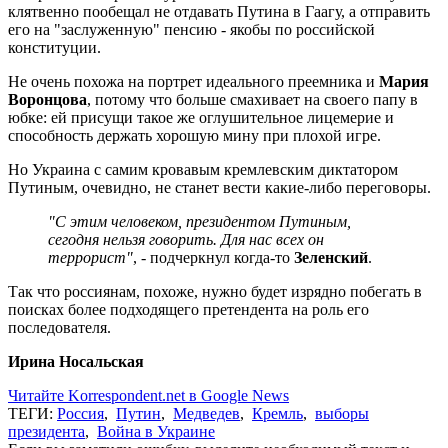
клятвенно пообещал не отдавать Путина в Гаагу, а отправить
его на "заслуженную" пенсию - якобы по российской
конституции.
Не очень похожа на портрет идеального преемника и
Мария
Воронцова
, потому что больше смахивает на своего папу в
юбке: ей присущи такое же оглушительное лицемерие и
способность держать хорошую мину при плохой игре.
Но Украина с самим кровавым кремлевским диктатором
Путиным, очевидно, не станет вести какие-либо переговоры.
"С этим человеком, президентом Путиным,
сегодня нельзя говорить. Для нас всех он
террорист"
, - подчеркнул когда-то
Зеленский
.
Так что россиянам, похоже, нужно будет изрядно побегать в
поисках более подходящего претендента на роль его
последователя.
Ирина Носальская
Читайте Korrespondent.net в Google News
ТЕГИ:
Россия
,
Путин
,
Медведев
,
Кремль
,
выборы
президента
,
Война в Украине