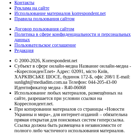
Контакты
Реклама на сайте
Использование материалов korrespondent.net
Правила пользования сайтом
Договор пользования сайтом
Политика в сфере конфиденциальности и персональных
данных
Пользовательское соглашение
Редакция
© 2000-2026, Korrespondent.net
Субъект в сфере онлайн-медиа Название онлайн-медиа -
«КореспонденТ.net» Адрес: 02091, місто Київ,
ХАРКІВСЬКЕ ШОСЕ, будинок 172-Б, офіс 208/1 E-mail:
sunlight@mediadim.com.ua
Телефон: 044-205-43-00
Идентификатор медиа - R40-06068
Использование любых материалов, размещённых на
сайте, разрешается при условии ссылки на
Корреспондент.net.
При копировании материалов со страницы «Новости
Украины и мира», для интернет-изданий – обязательна
прямая открытая для поисковых систем гиперссылка.
Ссылка должна быть размещена в независимости от
полного либо частичного использования материалов.