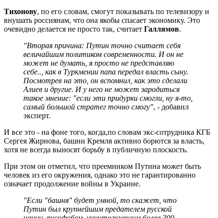
Тихонову
, по его словам, смогут показывать по телевизору и
внушать россиянам, что она якобы спасает экономику. Это
очевидно делается не просто так, считает
Галлямов
.
"Вторая причина: Путин точно считает себя
величайшим политиком современности. И он не
может не думать, я просто не представляю
себе.., как в Туркмении папа передал власть сыну.
Посмотрев на это, он вспомнил, как это сделали
Алиев и другие. И у него не может зародиться
такое мнение: "если эти придурки смогли, ну я-то,
самый большой стратег точно смогу"
, - добавил
эксперт.
И все это - на фоне того, когда,по словам экс-сотрудника КГБ
Сергея Жирнова, башни Кремля активно борются за власть,
хотя не всегда выносят борьбу в публичную плоскость.
При этом он отметил, что преемником Путина может быть
человек из его окружения, однако это не гарантированно
означает продолжение войны в Украине.
"Если "башня" будет умной, то скажет, что
Путин был крупнейшим предателем русской
нации, русофобом, уничтожившим более 300