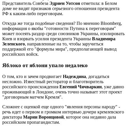
Представитель Совбеза
Эдриен Уотсон
отметила: в Белом
доме не видят признаков серьезного отношения президента
РФ к каким-либо переговорам.
Откуда же тогда подобные сведения? По мнению Bloomberg,
информация о якобы "готовности Путина к переговорам"
может посеять раздор среди союзников Украины, изолировать
Киев и взорвать усилия президента Украины
Владимира
Зеленского
, направленные на то, чтобы заручиться
поддержкой его "формулы мира", предполагающей вывод
российских войск.
Яблоко от яблони упало недалеко
О том, кто и зачем продвигает
Надеждина
, догадаться
несложно. Известный ресторатор и благотворитель
российского происхождения
Евгений Чичваркин
, уже давно
проживающий в Лондоне, очень точно называет этот проект
"договорным матчем Кремля".
Сложнее с оценкой еще одного "явления персоны народу" -
речь идет о первом и громком интервью дочери кремлевского
диктатора
Марии Воронцовой
, которое она недавно дала
российским пропагандистам.