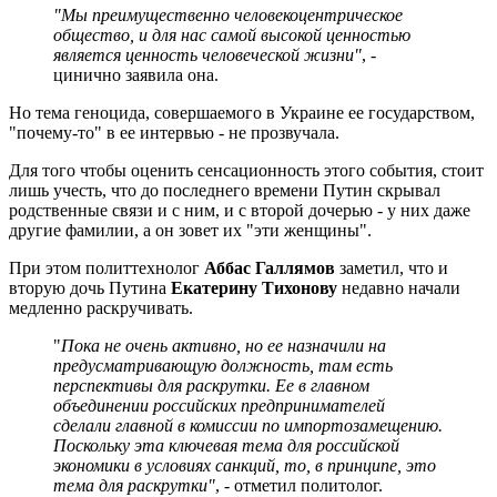
"Мы преимущественно человекоцентрическое
общество, и для нас самой высокой ценностью
является ценность человеческой жизни"
, -
цинично заявила она.
Но тема геноцида, совершаемого в Украине ее государством,
"почему-то" в ее интервью - не прозвучала.
Для того чтобы оценить сенсационность этого события, стоит
лишь учесть, что до последнего времени Путин скрывал
родственные связи и с ним, и с второй дочерью - у них даже
другие фамилии, а он зовет их "эти женщины".
При этом политтехнолог
Аббас Галлямов
заметил, что и
вторую дочь Путина
Екатерину Тихонову
недавно начали
медленно раскручивать.
"
Пока не очень активно, но ее назначили на
предусматривающую должность, там есть
перспективы для раскрутки. Ее в главном
объединении российских предпринимателей
сделали главной в комиссии по импортозамещению.
Поскольку эта ключевая тема для российской
экономики в условиях санкций, то, в принципе, это
тема для раскрутки"
, - отметил политолог.