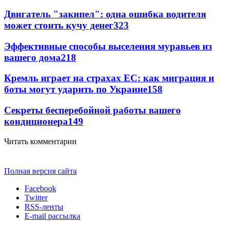
Двигатель "закипел": одна ошибка водителя
может стоить кучу денег
323
Эффективные способы выселения муравьев из
вашего дома
218
Кремль играет на страхах ЕС: как миграция и
боты могут ударить по Украине
158
Секреты бесперебойной работы вашего
кондиционера
149
Читать комментарии
Полная версия сайта
Facebook
Twitter
RSS-ленты
E-mail рассылка