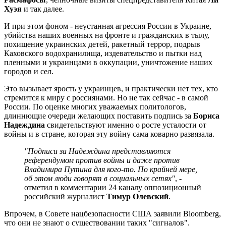
Хуэя
и так далее.
И при этом фоном - неустанная агрессия России в Украине,
убийства наших военных на фронте и гражданских в тылу,
похищение украинских детей, ракетный террор, подрыв
Каховского водохранилища, издевательство и пытки над
пленными и украинцами в оккупации, уничтожение наших
городов и сел.
Это вызывает ярость у украинцев, и практически нет тех, кто
стремится к миру с россиянами. Но не так сейчас - в самой
России. По оценке многих уважаемых политологов,
длиннющие очереди желающих поставить подпись за
Бориса
Надеждина
свидетельствуют именно о росте усталости от
войны и в стране, которая эту войну сама коварно развязала.
"Подписи за Надеждина представляются
референдумом против войны и даже против
Владимира Путина для кого-то. По крайней мере,
об этом люди говорят в социальных сетях"
, -
отметил в комментарии 24 каналу оппозиционный
российский журналист
Тимур Олевский
.
Впрочем, в Совете нацбезопасности США заявили Bloomberg,
что они не знают о существовании таких "сигналов".