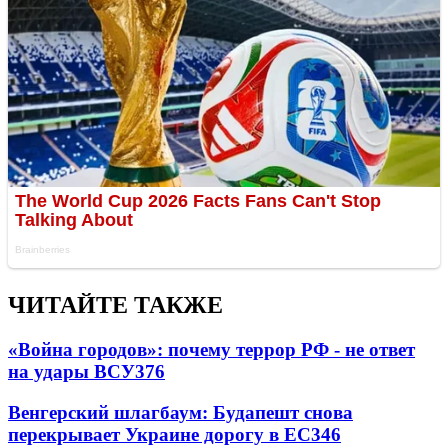
ЧИТАЙТЕ ТАКЖЕ
«Война городов»: почему террор РФ - не ответ
на удары ВСУ
376
Венгерский шлагбаум: Будапешт снова
перекрывает Украине дорогу в ЕС
346