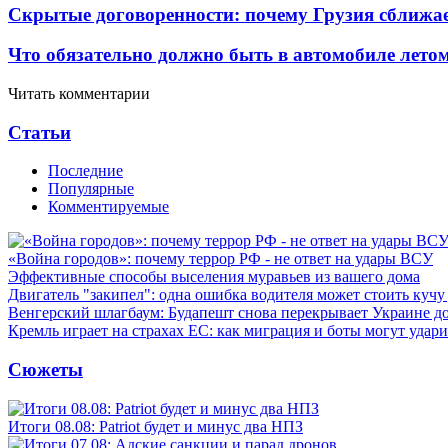
Скрытые договоренности: почему Грузия сближае
Что обязательно должно быть в автомобиле летом
Читать комментарии
Статьи
Последние
Популярные
Комментируемые
«Война городов»: почему террор РФ - не ответ на удары ВСУ
Эффективные способы выселения муравьев из вашего дома
Двигатель "закипел": одна ошибка водителя может стоить кучу
Венгерский шлагбаум: Будапешт снова перекрывает Украине д
Кремль играет на страхах ЕС: как миграция и боты могут удар
Сюжеты
Итоги 08.08: Patriot будет и минус два НПЗ