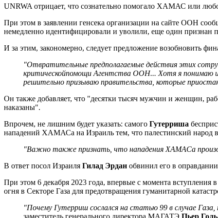
UNRWA отрицает, что сознательно помогало ХАМАС или любо
При этом в заявлении генсека организации на сайте ООН соо
немедленно идентифицировали и уволили, еще один признан п
И за этим, закономерно, следует предложение возобновить ф
"Отвратительные предполагаемые действия этих сотру
критической
помощи Агентства ООН... Хотя я понимаю их
решительно призываю правительства, которые приостан
Он также добавляет, что "десятки тысяч мужчин и женщин, р
наказаны".
Впрочем, не лишним будет указать: самого
Гутерриша
бесприс
нападений ХАМАСа на Израиль тем, что палестинский народ в 
"Важно также признать, что нападения ХАМАСа произош
В ответ посол Израиля
Гилад Эрдан
обвинил его в оправдании
При этом 6 декабря 2023 года, впервые с момента вступления 
огня в Секторе Газа для предотвращения гуманитарной катаст
"Почему Гутерриш сослался на статью 99 в случае Газа,
заместитель генерального директора МАГАТЭ
Пьер Гол