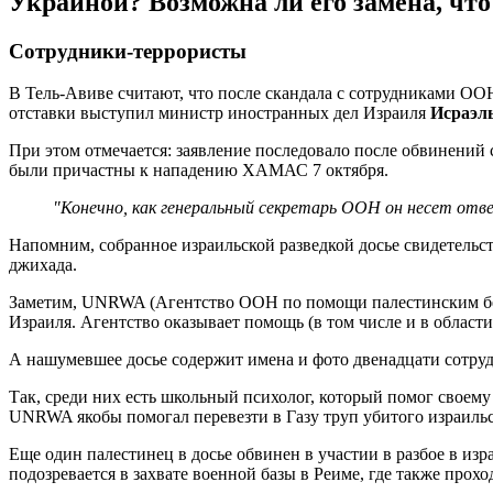
Украиной? Возможна ли его замена, что 
Сотрудники-террористы
В Тель-Авиве считают, что после скандала с сотрудниками 
отставки выступил министр иностранных дел Израиля
Исраэл
При этом отмечается: заявление последовало после обвинени
были причастны к нападению ХАМАС 7 октября.
"Конечно, как генеральный секретарь ООН он несет о
Напомним, собранное израильской разведкой досье свидетель
джихада.
Заметим, UNRWA (Агентство ООН по помощи палестинским беж
Израиля. Агентство оказывает помощь (в том числе и в област
А нашумевшее досье содержит имена и фото двенадцати сотр
Так, среди них есть школьный психолог, который помог свое
UNRWA якобы помогал перевезти в Газу труп убитого израильс
Еще один палестинец в досье обвинен в участии в разбое в из
подозревается в захвате военной базы в Реиме, где также про