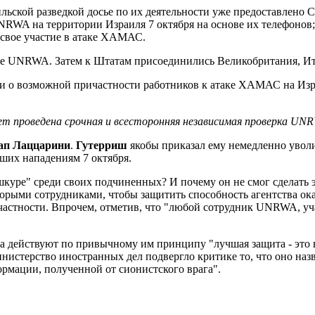
льской разведкой досье по их деятельности уже предоставлено 
RWA на территории Израиля 7 октября на основе их телефонов;
 свое участие в атаке ХАМАС.
 UNRWA. Затем к Штатам присоединились Великобритания, Ита
 о возможной причастности работников к атаке ХАМАС на Изра
т проведена срочная и всесторонняя независимая проверка UN
ап Лаццарини
.
Гутерриш
якобы приказал ему немедленно уволи
ших нападениям 7 октября.
шкуре" среди своих подчиненных? И почему он не смог сделать э
оторыми сотрудниками, чтобы защитить способность агентства ок
частности. Впрочем, отметив, что "любой сотрудник UNRWA, уча
.
, а действуют по привычному им принципу "лучшая защита - это
инистерство иностранных дел подвергло критике то, что оно 
ормации, полученной от сионистского врага".