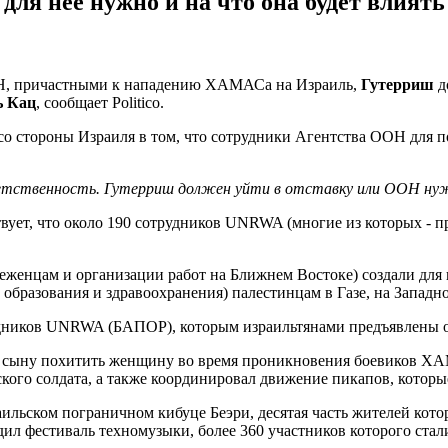
для нее нужно и на что она будет влиять
ООН, причастными к нападению ХАМАСа на Израиль,
Гутерриш
д
ь Кац
, сообщает Politico.
й со стороны Израиля в том, что сотрудники Агентства ООН дл
тветственность. Гутерриш должен уйти в отставку или ООН
нуж
ствует, что около 190 сотрудников UNRWA (многие из которых 
енцам и организации работ на Ближнем Востоке) создали для 
и образования и здравоохранения) палестинцам в Газе, на Запад
удников UNRWA (БАПОР), которым израильтянами предъявлены о
му сыну похитить женщину во время проникновения боевиков Х
кого солдата, а также координировал движение пикапов, котор
раильском пограничном кибуце Беэри, десятая часть жителей кот
ходил фестиваль техномузыки, более 360 участников которого с