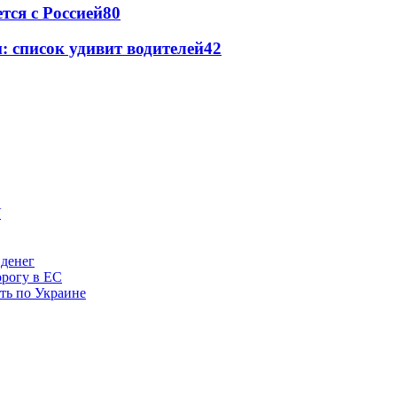
тся с Россией
80
: список удивит водителей
42
 денег
орогу в ЕС
ить по Украине