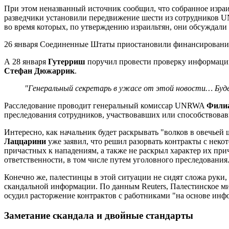
При этом неназванный источник сообщил, что собранное израи
разведчики установили передвижение шести из сотрудников UN
во время которых, по утверждению израильтян, они обсуждали
26 января Соединенные Штаты приостановили финансирование
А 28 января
Гутерриш
поручил провести проверку информации
Стефан Дюжаррик
.
"Генеральный секретарь в ужасе от этой новости… Буде
Расследование проводит генеральный комиссар UNRWA
Фили
преследования сотрудников, участвовавших или способствовав
Интересно, как начальник будет раскрывать "волков в овечьей 
Лаццарини
уже заявил, что решил разорвать контракты с нек
причастных к нападениям, а также не раскрыл характер их при
ответственности, в том числе путем уголовного преследования
Конечно же, палестинцы в этой ситуации не сидят сложа руки
скандальной информации. По данным Reuters, Палестинское м
осудил расторжение контрактов с работниками "на основе инф
Заметание скандала и двойные стандарты