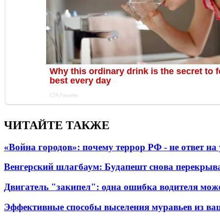
ЧИТАЙТЕ ТАКЖЕ
«Война городов»: почему террор РФ - не ответ н
Венгерский шлагбаум: Будапешт снова перекрыва
Двигатель "закипел": одна ошибка водителя може
Эффективные способы выселения муравьев из ва