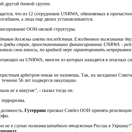
й другой боевой группе.
бщается, что из 12 сотрудников UNRWA, обвиняемых в причастн
огибшим, а лица еще двоих устанавливаются.
инансирование ООН-овской структуры.
дников должны иметь последствия. Ежедневное выживание дву
 (ряды стран, приостановивших финансирование UNRWA – ред.) 
овили свои взносы, по крайней мере гарантировать непрерывн
аботающих на UNRWA, многие из которых находятся в опасных с
трастным арбитром никак не назовешь. Так, на заседании Сове
течение 56 лет подвергся оккупации.
ли не в вакууме"
, - сказал тогда он.
 терроризма.
в должность,
Гутерриш
призвал Совбез ООН принять резолюцию,
рофы.
 но не в случае полномасштабного вторжения России в Украину?
ьдшмидт
.