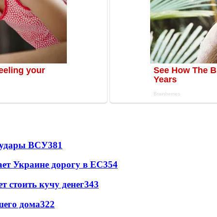
а удары ВСУ
381
ет Украине дорогу в ЕС
354
т стоить кучу денег
343
шего дома
322