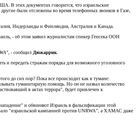
США. В этих документах говорится, что израильские
 другие были отслежены во время телефонных звонков в Газе,
лия, Нидерланды и Финляндия, Австралия и Канада.
иль, - об этом заявил журналистам спикер Генсека ООН
RWA"
, - сообщил
Дюжаррик
.
ть и передать стражам порядка для возможного уголовного
того до сих пор? Пока все происходит как в тумане:
азывать гуманитарную помощь. Но он не назвал количество
ствовавший в актах террора", будет привлечен к
 нападение" и обвиняют Израиль в фальсификации этой
назвало "израильской кампанией против UNRWA", а ХАМАС даже