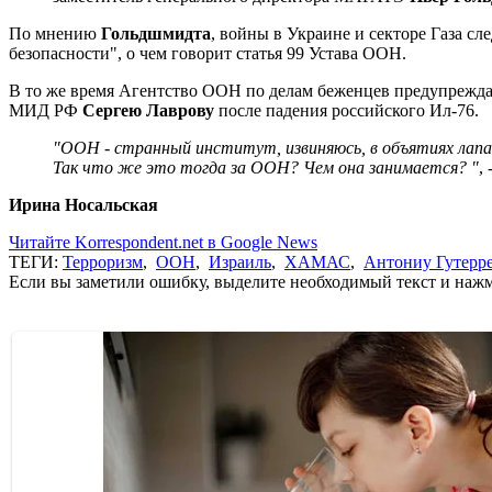
По мнению
Гольдшмидта
, войны в Украине и секторе Газа сл
безопасности", о чем говорит статья 99 Устава ООН.
В то же время Агентство ООН по делам беженцев предупреждае
МИД РФ
Сергею Лаврову
после падения российского Ил-76.
"ООН - странный институт, извиняюсь, в объятиях лапает
Так что же это тогда за ООН? Чем она занимается? "
,
Ирина Носальская
Читайте Korrespondent.net в Google News
ТЕГИ:
Терроризм
,
ООН
,
Израиль
,
ХАМАС
,
Антониу Гутерр
Если вы заметили ошибку, выделите необходимый текст и нажми