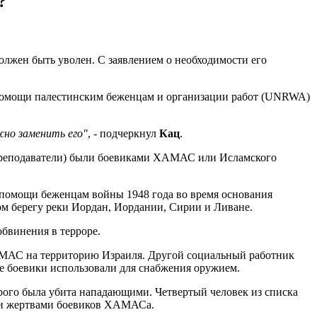
?
олжен быть уволен. С заявлением о необходимости его
я помощи палестинским беженцам и организации работ (UNRWA)
но заменить его"
, - подчеркнул
Кац
.
- преподаватели) были боевиками ХАМАС или Исламского
помощи беженцам войны 1948 года во время основания
ном берегу реки Иордан, Иордании, Сирии и Ливане.
бвинения в терроре.
АМАС на территорию Израиля. Другой социальный работник
ые боевики использовали для снабжения оружием.
орого была убита нападающими. Четвертый человек из списка
тали жертвами боевиков ХАМАСа.