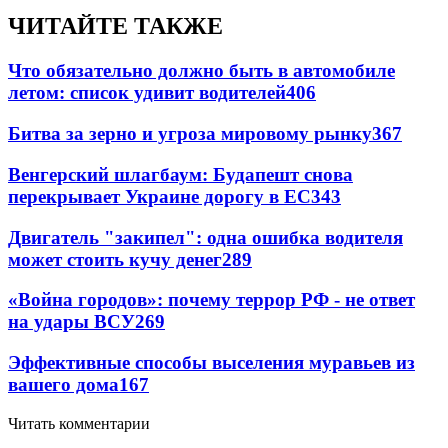
ЧИТАЙТЕ ТАКЖЕ
Что обязательно должно быть в автомобиле
летом: список удивит водителей
406
Битва за зерно и угроза мировому рынку
367
Венгерский шлагбаум: Будапешт снова
перекрывает Украине дорогу в ЕС
343
Двигатель "закипел": одна ошибка водителя
может стоить кучу денег
289
«Война городов»: почему террор РФ - не ответ
на удары ВСУ
269
Эффективные способы выселения муравьев из
вашего дома
167
Читать комментарии