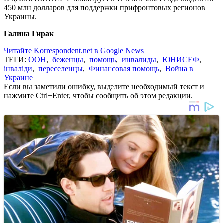
450 млн долларов для поддержки прифронтовых регионов
Украины.
Галина Гирак
Читайте Korrespondent.net в Google News
ТЕГИ:
ООН
,
беженцы
,
помощь
,
инвалиды
,
ЮНИСЕФ
,
інваліди
,
переселенцы
,
Финансовая помощь
,
Война в
Украине
Если вы заметили ошибку, выделите необходимый текст и
нажмите Ctrl+Enter, чтобы сообщить об этом редакции.