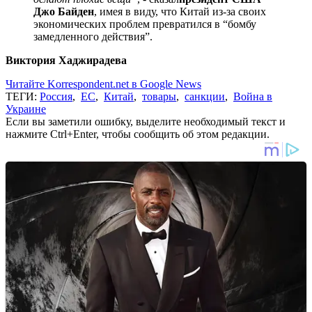
Джо Байден
, имея в виду, что Китай из-за своих
экономических проблем превратился в “бомбу
замедленного действия”.
Виктория Хаджирадева
Читайте Korrespondent.net в Google News
ТЕГИ:
Россия
,
ЕС
,
Китай
,
товары
,
санкции
,
Война в
Украине
Если вы заметили ошибку, выделите необходимый текст и
нажмите Ctrl+Enter, чтобы сообщить об этом редакции.