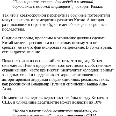
“Это хорошая новость для людей и компаний,
борющихся с высокой инфляцией”,
- говорит Раджа.
Так что в краткосрочной перспективе обычные потребители
могут выиграть от замедления развития Китая. А вот для
развивающихся стран это будет иметь более долгосрочные
последствия.
С одной стороны, проблемы в экономике должны сделать
Китай менее агрессивным в политике, потому что нет
средств, не за что финансировать напряжение. В то же время,
есть и другое мнение.
Пока нет никаких оснований считать, что подход Китая
смягчается. Пекин продолжает соответствовать собственным
ограничениям, часто критикует “менталитет холодной войны”
западных стран и поддерживает хорошие отношения с
авторитарными лидерами подсанкционных режимов, таких
как российский Владимир Путин и сирийский Башар Аль-
Асад.
По мнению экспертов, вероятность войны между Китаем и
США в ближайшее десятилетие может возрасти до 10%.
“Когда у плохих людей возникают проблемы, они
делают плохие вещи”
, - сказал
президент США