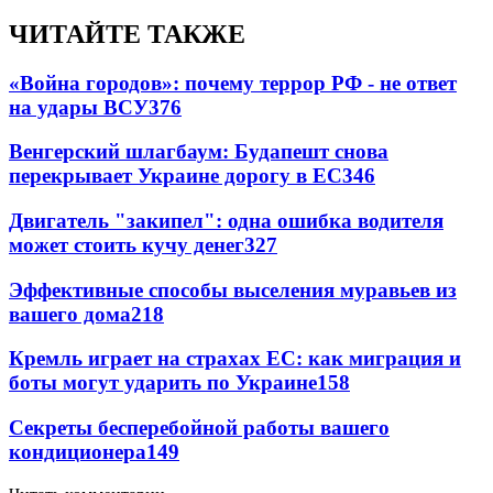
ЧИТАЙТЕ ТАКЖЕ
«Война городов»: почему террор РФ - не ответ
на удары ВСУ
376
Венгерский шлагбаум: Будапешт снова
перекрывает Украине дорогу в ЕС
346
Двигатель "закипел": одна ошибка водителя
может стоить кучу денег
327
Эффективные способы выселения муравьев из
вашего дома
218
Кремль играет на страхах ЕС: как миграция и
боты могут ударить по Украине
158
Секреты бесперебойной работы вашего
кондиционера
149