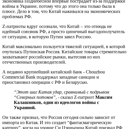
экономика Поднебесной впервые пострадает из-за поддержки
войны в Украине, потому что до этого она только была в
плюсе. Дело в том, что Китай наживался на экономических
проблемах РФ.
Z-патриоты вдруг осознали, что Китай – это отнюдь не
идейный союзник РФ, а просто циничный выгодополучатель
от ситуации, в которую Путин завел Россию.
Китай максимально пользуется тяжелой ситуацией, в которой
очутилась Путинская Россия. Китайские товары стремительно
захватывают российские рынки, вытесняя из них
отечественных производителей.
А недавно крупнейший китайский банк - Chouzhou
Commercial Bank поддержал западные санкции и
приостановил операции с РФ и Беларусью.
“Этот шаг Китая удар, сравнимый с подрывом
“Северных потоков”,
- сказал Z-патриот
Максим
Калашников, один из идеологов войны с
Украиной.
Он также признал, что Россия сегодня сильно зависит от
импорта из Китая. И это создает “фантасмагорическую
картину”, когда на уровне Си Цзиньпина Китай признал РФ