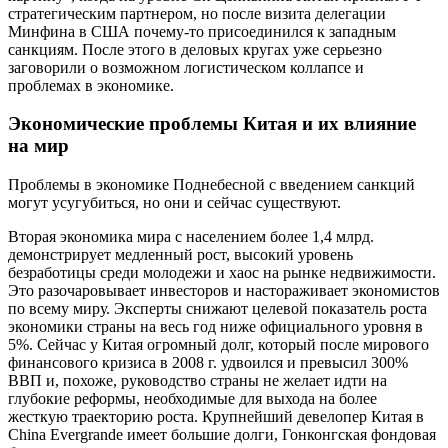
стратегическим партнером, но после визита делегации
Минфина в США почему-то присоединился к западным
санкциям. После этого в деловых кругах уже серьезно
заговорили о возможном логистическом коллапсе и
проблемах в экономике.
Экономические проблемы Китая и их влияние
на мир
Проблемы в экономике Поднебесной с введением санкций
могут усугубиться, но они и сейчас существуют.
Вторая экономика мира с населением более 1,4 млрд.
демонстрирует медленный рост, высокий уровень
безработицы среди молодежи и хаос на рынке недвижимости.
Это разочаровывает инвесторов и настораживает экономистов
по всему миру. Эксперты снижают целевой показатель роста
экономики страны на весь год ниже официального уровня в
5%. Сейчас у Китая огромный долг, который после мирового
финансового кризиса в 2008 г. удвоился и превысил 300%
ВВП и, похоже, руководство страны не желает идти на
глубокие реформы, необходимые для выхода на более
жесткую траекторию роста. Крупнейший девелопер Китая в
China Evergrande имеет большие долги, Гонконгская фондовая