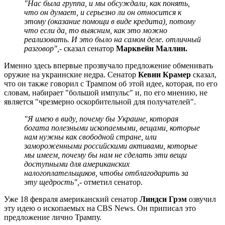
"Нас была группа, и мы обсуждали, как понять,
что он думает, и серьезно ли он относится к
этому (оказание помощи в виде кредита), потому
что если да, то выясним, как это можно
реализовать. И это было на самом деле. отличный
разговор",
- сказал сенатор
Марквейн Маллин.
Именно здесь впервые прозвучало предложение обменивать
оружие на украинские недра. Сенатор
Кевин Крамер
сказал,
что он также говорил с Трампом об этой идее, которая, по его
словам, набирает "большой импульс" и, по его мнению, не
является "чрезмерно оскорбительной для получателей".
"Я имею в виду, почему бы Украине, которая
богата полезными ископаемыми, вещами, которые
нам нужны как свободной стране, или
замороженными российскими активами, которые
мы имеем, почему бы нам не сделать эти вещи
доступными для американских
налогоплательщиков, чтобы отблагодарить за
эту щедрость",
- отметил сенатор.
Уже 18 февраля американский сенатор
Линдси Грэм
озвучил
эту идею о ископаемых на CBS News. Он приписал это
предложение лично Трампу.