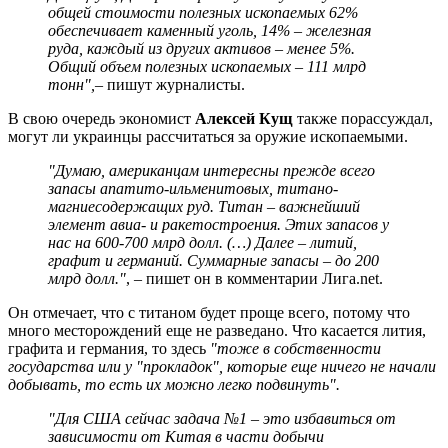
общей стоимости полезных ископаемых 62%
обеспечивает каменный уголь, 14% – железная
руда, каждый из других активов – менее 5%.
Общий объем полезных ископаемых – 111 млрд
тонн",
– пишут журналисты.
В свою очередь экономист
Алексей Кущ
также порассуждал,
могут ли украинцы рассчитаться за оружие ископаемыми.
"Думаю, американцам интересны прежде всего
запасы апатито-ильменитовых, титано-
магниесодержащих руд. Титан – важнейший
элемент авиа- и ракетостроения. Этих запасов у
нас на 600-700 млрд долл. (…) Далее – литий,
графит и германий. Суммарные запасы – до 200
млрд долл."
, – пишет он в комментарии Лига.net.
Он отмечает, что с титаном будет проще всего, потому что
много месторождений еще не разведано. Что касается лития,
графита и германия, то здесь
"тоже в собственности
государства или у "прокладок", которые еще ничего не начали
добывать, то есть их можно легко подвинуть".
"Для США сейчас задача №1 – это избавиться от
зависимости от Китая в части добычи