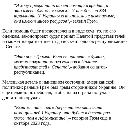
"Я хочу превратить пакет помощи в кредит, и
это имеет для меня смысл... У нас долг на $34
триллиона. У Украины есть полезные ископаемые,
они имеют много ресурсов",
- заявил Грэм.
Если помощь будет предоставлена в виде ссуд, то, по его
оценкам, законопроект будет принят Палатой представителей
и сможет набрать от шести до восьми голосов республиканцев
в Сенате.
"Это идея Трампа. Если ее принять, я думаю,
можно получить много голосов в Палате
представителей и Сенате",
- добавил сенатор-
республиканец.
Маленькая деталь о нынешнем состоянии американской
политики: раньше Грэм был ярым сторонником Украины. Он
еще недавно потребовал, чтобы наша страна получала
достаточно оружия.
"Если мы отключим (перестанем оказывать
помощь – ред.) Украину, это будет в десять раз
хуже, чем в Афганистане",
– говорил Грэм еще в
октябре 2023 года.