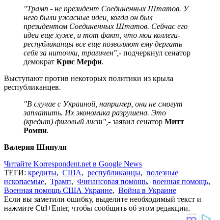
"Трамп - не президент Соединенных Штатов. У
него были ужасные идеи, когда он был
президентом Соединенных Штатов. Сейчас его
идеи еще хуже, и тот факт, что мои коллеги-
республиканцы все еще позволяют ему дергать
себя за ниточки, трагичен",
- подчеркнул сенатор
демократ
Крис Мерфи
.
Выступают против некоторых политики из крыла
республиканцев.
"В случае с Украиной, например, они не смогут
заплатить. Их экономика разрушена. Это
(кредит) фиговый лист",
- заявил сенатор
Митт
Ромни
.
Валерия Шипуля
Читайте Korrespondent.net в Google News
ТЕГИ:
кредиты
,
США
,
республиканцы
,
полезные
ископаемые
,
Трамп
,
Финансовая помощь
,
военная помощь
,
Военная помощь США Украине
,
Война в Украине
Если вы заметили ошибку, выделите необходимый текст и
нажмите Ctrl+Enter, чтобы сообщить об этом редакции.