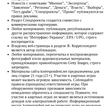
Новости с пометками "Мнение", "Экспертиза",
"Заявление", "Регионы", "Деньги", "Власть", "Выборы",
"Тест-драйв", "Спецпроекты", "Промо" публикуются на
правах рекламы.
Раздел Спецпроекты создается совместно с
коммерческими партнерами.
Любое копирование, публикация, републикация и
другое распространение информации, которое содержит
ссылку на "Интерфакс-Украина", EPA / UPG, строго
воспрещается.
Владелец веб-страницы в разделе Я- Корреспондент
является автор публикации.
Любое копирование, перепечатка и воспроизведение
фотографий и/или аудиовизуальных материалов,
принадлежащих правообладателю Getty Images, строго
запрещено.
Материалы сайта korrespondent.net предназначены для
лиц старше 21 года (21+). Участие в азартных играх
может вызвать игровую зависимость. Соблюдайте
правила (принципы) ответственной игры. При
обнаружении первых признаков зависимости
немедленно обратитесь к специалисту. Помните, что
участие в азартных играх не может являться источником
доходов или альтернативой работе. Информационный
ресурс korrespondent.net не проводит игры на реальные