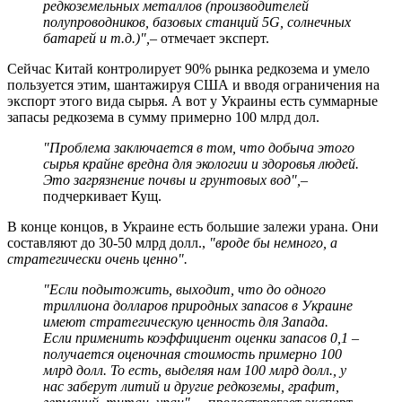
редкоземельных металлов (производителей
полупроводников, базовых станций 5G, солнечных
батарей и т.д.)",
– отмечает эксперт.
Сейчас Китай контролирует 90% рынка редкозема и умело
пользуется этим, шантажируя США и вводя ограничения на
экспорт этого вида сырья. А вот у Украины есть суммарные
запасы редкозема в сумму примерно 100 млрд дол.
"Проблема заключается в том, что добыча этого
сырья крайне вредна для экологии и здоровья людей.
Это загрязнение почвы и грунтовых вод",
–
подчеркивает Кущ.
В конце концов, в Украине есть большие залежи урана. Они
составляют до 30-50 млрд долл.,
"вроде бы немного, а
стратегически очень ценно".
"Если подытожить, выходит, что до одного
триллиона долларов природных запасов в Украине
имеют стратегическую ценность для Запада.
Если применить коэффициент оценки запасов 0,1 –
получается оценочная стоимость примерно 100
млрд долл. То есть, выделяя нам 100 млрд долл., у
нас заберут литий и другие редкоземы, графит,