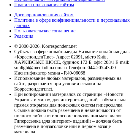
Правила пользования сайтом
Договор пользования сайтом
Политика в сфере конфиденциальности и персональных
данных
Пользовательское соглашение
Редакция
© 2000-2026, Korrespondent.net
Субъект в сфере онлайн-медиа Название онлайн-медиа -
«КореспонденТ.net» Адрес: 02091, місто Київ,
ХАРКІВСЬКЕ ШОСЕ, будинок 172-Б, офіс 208/1 E-mail:
sunlight@mediadim.com.ua
Телефон: 044-205-43-00
Идентификатор медиа - R40-06068
Использование любых материалов, размещённых на
сайте, разрешается при условии ссылки на
Корреспондент.net.
При копировании материалов со страницы «Новости
Украины и мира», для интернет-изданий – обязательна
прямая открытая для поисковых систем гиперссылка.
Ссылка должна быть размещена в независимости от
полного либо частичного использования материалов.
Гиперссылка (для интернет- изданий) – должна быть
размещена в подзаголовке или в первом абзаце
материала.