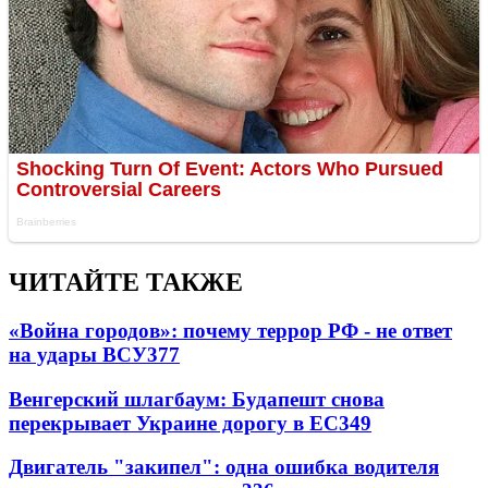
ЧИТАЙТЕ ТАКЖЕ
«Война городов»: почему террор РФ - не ответ
на удары ВСУ
377
Венгерский шлагбаум: Будапешт снова
перекрывает Украине дорогу в ЕС
349
Двигатель "закипел": одна ошибка водителя