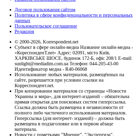
Договор пользования сайтом
Политика в сфере конфиденциальности и персональных
данных
Пользовательское соглашение
Редакция
© 2000-2026, Korrespondent.net
Субъект в сфере онлайн-медиа Название онлайн-медиа -
«КореспонденТ.net» Адрес: 02091, місто Київ,
ХАРКІВСЬКЕ ШОСЕ, будинок 172-Б, офіс 208/1 E-mail:
sunlight@mediadim.com.ua
Телефон: 044-205-43-00
Идентификатор медиа - R40-06068
Использование любых материалов, размещённых на
сайте, разрешается при условии ссылки на
Корреспондент.net.
При копировании материалов со страницы «Новости
Украины и мира», для интернет-изданий – обязательна
прямая открытая для поисковых систем гиперссылка.
Ссылка должна быть размещена в независимости от
полного либо частичного использования материалов.
Гиперссылка (для интернет- изданий) – должна быть
размещена в подзаголовке или в первом абзаце
материала.
Новости с пометками "Мнение", "Экспертиза",