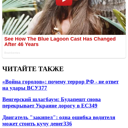
ЧИТАЙТЕ ТАКЖЕ
«Война городов»: почему террор РФ - не ответ
на удары ВСУ
377
Венгерский шлагбаум: Будапешт снова
перекрывает Украине дорогу в ЕС
349
Двигатель "закипел": одна ошибка водителя
может стоить кучу денег
336