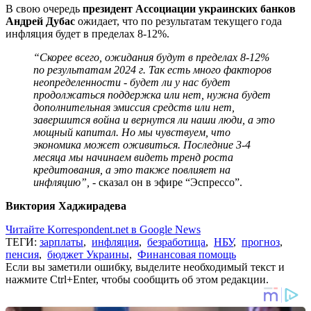
В свою очередь
президент Ассоциации украинских банков
Андрей Дубас
ожидает, что по результатам текущего года
инфляция будет в пределах 8-12%.
“Скорее всего, ожидания будут в пределах 8-12%
по результатам 2024 г. Так есть много факторов
неопределенности - будет ли у нас будет
продолжаться поддержка или нет, нужна будет
дополнительная эмиссия средств или нет,
завершится война и вернутся ли наши люди, а это
мощный капитал. Но мы чувствуем, что
экономика может оживиться. Последние 3-4
месяца мы начинаем видеть тренд роста
кредитования, а это также повлияет на
инфляцию”, -
сказал он в эфире “Эспрессо”.
Виктория Хаджирадева
Читайте Korrespondent.net в Google News
ТЕГИ:
зарплаты
,
инфляция
,
безработица
,
НБУ
,
прогноз
,
пенсия
,
бюджет Украины
,
Финансовая помощь
Если вы заметили ошибку, выделите необходимый текст и
нажмите Ctrl+Enter, чтобы сообщить об этом редакции.