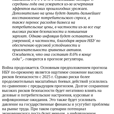
середины года она ускорится из-за исчерпания
эффектов высоких прошлогодних урожаев.
Дополнительно на цены будет давить дальнейшее
восстановление потребительского спроса, а
также перенос расходов бизнеса на
потребительские цены, в частности из-за все еще
высоких рисков безопасности и повышения
зарплат. Однако инфляция будет оставаться
умеренной, в частности, благодаря мерам НБУ по
обеспечению курсовой устойчивости и
привлекательности гривневых активов.
Ожидается, что она составит 8.6% в конце
года”,
- говорится в прогнозе регулятора.
Война продолжается. Основным предположением прогноза
НБУ по-прежнему является ощутимое снижение высоких
рисков безопасности с 2025 г. Однако риски более
продолжительных масштабных боевых действий усилились
по сравнению с предыдущим прогнозом. Долгое сохранение
высоких рисков безопасности будет негативно влиять на
деловые и потребительские настроения, курсовые и
инфляционные ожидания. Это также будет усиливать
давление на государственные финансы и усугубит проблемы
на рынке труда. При таком сценарии потенциал
экономического роста будет меньше, а инфляционное