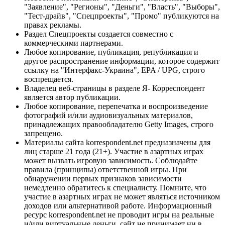
"Заявление", "Регионы", "Деньги", "Власть", "Выборы",
"Тест-драйв", "Спецпроекты", "Промо" публикуются на
правах рекламы.
Раздел Спецпроекты создается совместно с
коммерческими партнерами.
Любое копирование, публикация, републикация и
другое распространение информации, которое содержит
ссылку на "Интерфакс-Украина", EPA / UPG, строго
воспрещается.
Владелец веб-страницы в разделе Я- Корреспондент
является автор публикации.
Любое копирование, перепечатка и воспроизведение
фотографий и/или аудиовизуальных материалов,
принадлежащих правообладателю Getty Images, строго
запрещено.
Материалы сайта korrespondent.net предназначены для
лиц старше 21 года (21+). Участие в азартных играх
может вызвать игровую зависимость. Соблюдайте
правила (принципы) ответственной игры. При
обнаружении первых признаков зависимости
немедленно обратитесь к специалисту. Помните, что
участие в азартных играх не может являться источником
доходов или альтернативой работе. Информационный
ресурс korrespondent.net не проводит игры на реальные
и/или виртуальные деньги, сайт не принимает ни в