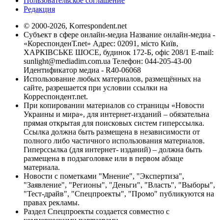
Пользовательское соглашение
Редакция
© 2000-2026, Korrespondent.net
Субъект в сфере онлайн-медиа Название онлайн-медиа -
«КореспонденТ.net» Адрес: 02091, місто Київ,
ХАРКІВСЬКЕ ШОСЕ, будинок 172-Б, офіс 208/1 E-mail:
sunlight@mediadim.com.ua
Телефон: 044-205-43-00
Идентификатор медиа - R40-06068
Использование любых материалов, размещённых на
сайте, разрешается при условии ссылки на
Корреспондент.net.
При копировании материалов со страницы «Новости
Украины и мира», для интернет-изданий – обязательна
прямая открытая для поисковых систем гиперссылка.
Ссылка должна быть размещена в независимости от
полного либо частичного использования материалов.
Гиперссылка (для интернет- изданий) – должна быть
размещена в подзаголовке или в первом абзаце
материала.
Новости с пометками "Мнение", "Экспертиза",
"Заявление", "Регионы", "Деньги", "Власть", "Выборы",
"Тест-драйв", "Спецпроекты", "Промо" публикуются на
правах рекламы.
Раздел Спецпроекты создается совместно с