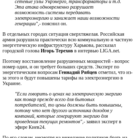
сетевые узлы Укрэнерго, трансформаторы и т.д.
Эта атака одновременно разрушает
возможность системы передавать
электроэнергию и занижает наши возможности
генерации",
- пояснил он.
В отдельных городах ситуация сверхтяжелая. Российская
армия разрушила практически всю коммунальную и частную
энергетическую инфраструктуру Харькова, рассказал
городской голова
Игорь Терехов
в интервью LIGA.net.
Поэтому восстановление разрушенных мощностей - вопрос
номер один, и он требует больших средств. Эксперт по
энергетическим вопросам
Геннадий Рябцев
отметил, что из-
за этого и будут повышены тарифы на электроэнергию в
Украине.
"Если говорить о ценах на электрическую энергию
как товар прежде всего для бытовых
потребителей, то цены должны быть повышены,
потому что нет другого источника доходов у
компаний, которые генерируют энергию для
проведения текущих ремонтов",
- заявил эксперт в
эфире Киев24.
По его словам, несмотря на нежелание политиков брать на