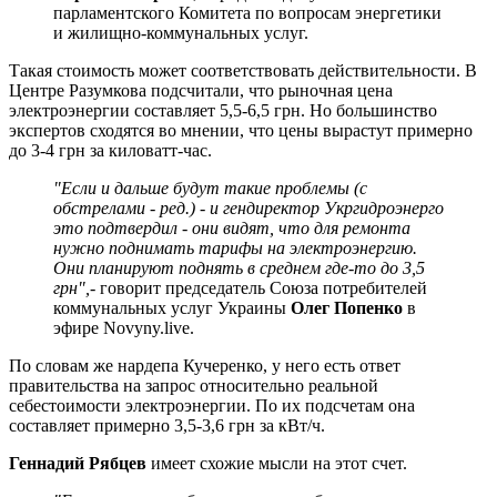
парламентского Комитета по вопросам энергетики
и жилищно-коммунальных услуг.
Такая стоимость может соответствовать действительности. В
Центре Разумкова подсчитали, что рыночная цена
электроэнергии составляет 5,5-6,5 грн. Но большинство
экспертов сходятся во мнении, что цены вырастут примерно
до 3-4 грн за киловатт-час.
"Если и дальше будут такие проблемы (с
обстрелами - ред.) - и гендиректор Укргидроэнерго
это подтвердил - они видят, что для ремонта
нужно поднимать тарифы на электроэнергию.
Они планируют поднять в среднем где-то до 3,5
грн",
- говорит председатель Союза потребителей
коммунальных услуг Украины
Олег Попенко
в
эфире Novyny.live.
По словам же нардепа Кучеренко, у него есть ответ
правительства на запрос относительно реальной
себестоимости электроэнергии. По их подсчетам она
составляет примерно 3,5-3,6 грн за кВт/ч.
Геннадий Рябцев
имеет схожие мысли на этот счет.