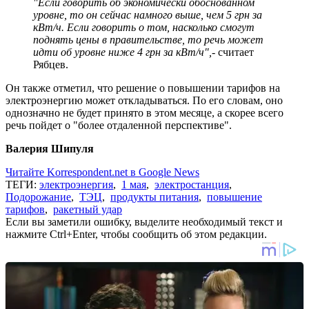
"Если говорить об экономически обоснованном
уровне, то он сейчас намного выше, чем 5 грн за
кВт/ч. Если говорить о том, насколько смогут
поднять цены в правительстве, то речь может
идти об уровне ниже 4 грн за кВт/ч",
- считает
Рябцев.
Он также отметил, что решение о повышении тарифов на
электроэнергию может откладываться. По его словам, оно
однозначно не будет принято в этом месяце, а скорее всего
речь пойдет о "более отдаленной перспективе".
Валерия Шипуля
Читайте Korrespondent.net в Google News
ТЕГИ:
электроэнергия
,
1 мая
,
электростанция
,
Подорожание
,
ТЭЦ
,
продукты питания
,
повышение
тарифов
,
ракетный удар
Если вы заметили ошибку, выделите необходимый текст и
нажмите Ctrl+Enter, чтобы сообщить об этом редакции.