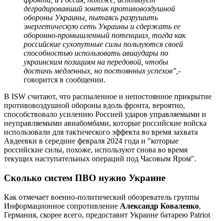
деградировавший зонтик противовоздушной
обороны Украины, пытаясь разрушить
энергетическую сеть Украины и сдержать ее
оборонно-промышленный потенциал, тогда как
российские сухопутные силы пользуются своей
способностью использовать авиаудары по
украинским позициям на передовой, чтобы
достичь медленных, но постоянных успехов",
-
говорится в сообщении.
В ISW считают, что распыленное и непостоянное прикрытие
противовоздушной обороны вдоль фронта, вероятно,
способствовало усилению Россией ударов управляемыми и
неуправляемыми авиабомбами, которые российские войска
использовали для тактического эффекта во время захвата
Авдеевки в середине февраля 2024 года и "которые
российские силы, похоже, используют снова во время
текущих наступательных операций под Часовым Яром".
Сколько систем ПВО нужно Украине
Как отмечает военно-политический обозреватель группы
Информационное сопротивление
Александр Коваленко
,
Германия, скорее всего, предоставит Украине батарею Patriot