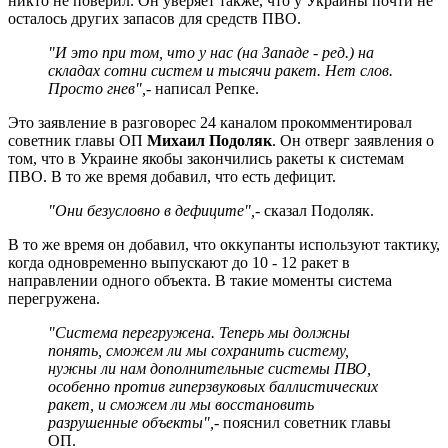
никто не поверил. Он уверяет также, что у Украины почти не
осталось других запасов для средств ПВО.
"И это при том, что у нас (на Западе - ред.) на
складах сотни систем и тысячи ракет. Нет слов.
Просто гнев",
- написал Репке.
Это заявление в разговорес 24 каналом прокомментировал
советник главы ОП
Михаил Подоляк
. Он отверг заявления о
том, что в Украине якобы закончились ракеты к системам
ПВО. В то же время добавил, что есть дефицит.
"Они безусловно в дефиците",
- сказал Подоляк.
В то же время он добавил, что оккупанты используют тактику,
когда одновременно выпускают до 10 - 12 ракет в
направлении одного объекта. В такие моменты система
перегружена.
"Система перегружена. Теперь мы должны
понять, сможем ли мы сохранить систему,
нужны ли нам дополнительные системы ПВО,
особенно против гиперзвуковых баллистических
ракет, и сможем ли мы восстановить
разрушенные объекты",
- пояснил советник главы
ОП.