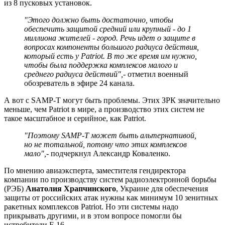
из 8 пусковых установок.
"Этого должно быть достаточно, чтобы
обеспечить защитой средний или крупный - до 1
миллиона жителей - город. Речь идет о защите в
вопросах компоненты большого радиуса действия,
который есть у Patriot. В то же время им нужно,
чтобы была поддержка комплексов малого и
среднего радиуса действий",
- отметил военный
обозреватель в эфире 24 канала.
А вот с SAMP-T могут быть проблемы. Этих ЗРК значительно
меньше, чем Patriot в мире, а производство этих систем не
такое масштабное и серийное, как Patriot.
"Поэтому SAMP-T может быть альтернативой,
но не тотальной, потому что этих комплексов
мало",
- подчеркнул Александр Коваленко.
По мнению авиаэксперта, заместителя гендиректора
компании по производству систем радиоэлектронной борьбы
(РЭБ)
Анатолия Храпчинского
, Украине для обеспечения
защиты от российских атак нужны как минимум 10 зенитных
ракетных комплексов Patriot. Но эти системы надо
прикрывать другими, и в этом вопросе помогли бы
истребители F-16.