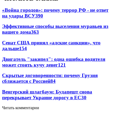
«Война городов»: почему террор РФ - не ответ
на удары ВСУ
390
Эффективные способы выселения муравьев из
вашего дома
363
Сенат США принял «адские санкции», что
дальше
154
Двигатель "закипел": одна ошибка водителя
может стоить кучу денег
121
Скрытые договоренности: почему Грузия
сближается с Россией
84
Венгерский шлагбаум: Будапешт снова
перекрывает Украине дорогу в ЕС
30
Читать комментарии