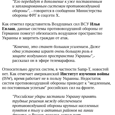
"Его передадут в дополнение к уже поставленным
и запланированным системам противовоздушной
обороны"
, - говорится в сообщении Министерства
обороны ФРГ в соцсети Х.
Как отметил представитель Воздушных сил ВСУ
Илья
Евлаш
, данные системы противовоздушной обороны от
Германии помогут обезопасить воздушное пространство
Украины и защитить граждан от атак.
"Конечно, это станет большим усилением. Даже
одна установка играет очень большую роль в
защите воздушного пространства Украины",
-
рассказал он в эфире телемарафона.
Относительно других систем, в частности Samp-T, новостей
нет. Как отмечает американский
Институт изучения войны
(ISW), время работает не в пользу Украины. Недостаток
систем противовоздушной обороны приводит к "медленным,
но постоянным успехам" российских сил на фронте.
"Российские удары заставили Украину принять
трудные решения между обеспечением
противовоздушной обороны крупных населенных
пунктов в тылу и активных районов на линии
фронта, и Россия, похоже, использует