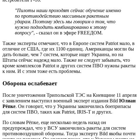
"Пилоты наши проходят сейчас обучение именно
по противодействию массивным ракетным
ударам. Поэтому здесь мы говорим о том, что
нужно подходить комбинированно к этому
вопросу"
, - сказал он в эфире FREEДОМ.
Также эксперты отмечают, что в Европе систем Patriot мало, в
отличие от США, где их 1100 единиц. Американцы могли бы
дать больше, чем 7 систем, которые ищет Украина, но на
Штаты сейчас надежд мало. Также не следует забывать, что
кроме комплексов Patriot и других систем ПВО нужны ракеты
к ним. И с этим тоже есть проблемы.
Оборона ослабевает
После уничтожения Трипольской ТЭС на Киевщине 11 апреля
с заявлением выступил военный эксперт издания Bild
Юлиан
Рёпке
. Он говорит, что у Украины закончились боеприпасы
для систем ПВО, таких как Patriot, IRIS-T и других.
По словам Рёпке, еще несколько недель назад он
предупреждал, что у ВСУ закончились ракеты для систем
противовоздушной обороны. Тогда эксперту Bild якобы почти