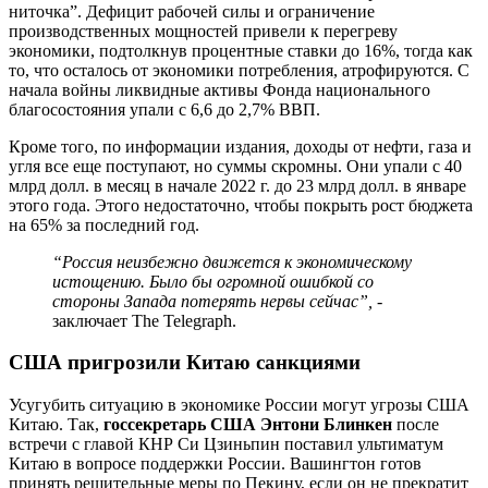
ниточка”. Дефицит рабочей силы и ограничение
производственных мощностей привели к перегреву
экономики, подтолкнув процентные ставки до 16%, тогда как
то, что осталось от экономики потребления, атрофируются. С
начала войны ликвидные активы Фонда национального
благосостояния упали с 6,6 до 2,7% ВВП.
Кроме того, по информации издания, доходы от нефти, газа и
угля все еще поступают, но суммы скромны. Они упали с 40
млрд долл. в месяц в начале 2022 г. до 23 млрд долл. в январе
этого года. Этого недостаточно, чтобы покрыть рост бюджета
на 65% за последний год.
“Россия неизбежно движется к экономическому
истощению. Было бы огромной ошибкой со
стороны Запада потерять нервы сейчас”,
-
заключает The Telegraph.
США пригрозили Китаю санкциями
Усугубить ситуацию в экономике России могут угрозы США
Китаю. Так,
госсекретарь США Энтони Блинкен
после
встречи с главой КНР Си Цзиньпин поставил ультиматум
Китаю в вопросе поддержки России. Вашингтон готов
принять решительные меры по Пекину, если он не прекратит