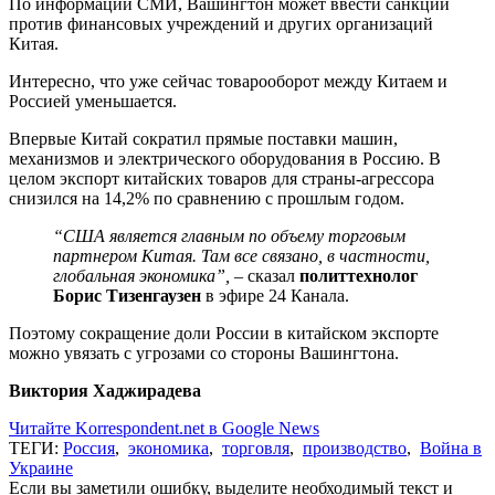
По информации СМИ, Вашингтон может ввести санкции
против финансовых учреждений и других организаций
Китая.
Интересно, что уже сейчас товарооборот между Китаем и
Россией уменьшается.
Впервые Китай сократил прямые поставки машин,
механизмов и электрического оборудования в Россию. В
целом экспорт китайских товаров для страны-агрессора
снизился на 14,2% по сравнению с прошлым годом.
“США является главным по объему торговым
партнером Китая. Там все связано, в частности,
глобальная экономика”, –
сказал
политтехнолог
Борис Тизенгаузен
в эфире 24 Канала.
Поэтому сокращение доли России в китайском экспорте
можно увязать с угрозами со стороны Вашингтона.
Виктория Хаджирадева
Читайте Korrespondent.net в Google News
ТЕГИ:
Россия
,
экономика
,
торговля
,
производство
,
Война в
Украине
Если вы заметили ошибку, выделите необходимый текст и