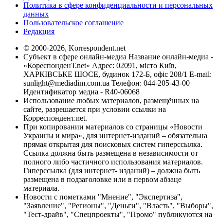
Политика в сфере конфиденциальности и персональных
данных
Пользовательское соглашение
Редакция
© 2000-2026, Korrespondent.net
Субъект в сфере онлайн-медиа Название онлайн-медиа -
«КореспонденТ.net» Адрес: 02091, місто Київ,
ХАРКІВСЬКЕ ШОСЕ, будинок 172-Б, офіс 208/1 E-mail:
sunlight@mediadim.com.ua
Телефон: 044-205-43-00
Идентификатор медиа - R40-06068
Использование любых материалов, размещённых на
сайте, разрешается при условии ссылки на
Корреспондент.net.
При копировании материалов со страницы «Новости
Украины и мира», для интернет-изданий – обязательна
прямая открытая для поисковых систем гиперссылка.
Ссылка должна быть размещена в независимости от
полного либо частичного использования материалов.
Гиперссылка (для интернет- изданий) – должна быть
размещена в подзаголовке или в первом абзаце
материала.
Новости с пометками "Мнение", "Экспертиза",
"Заявление", "Регионы", "Деньги", "Власть", "Выборы",
"Тест-драйв", "Спецпроекты", "Промо" публикуются на