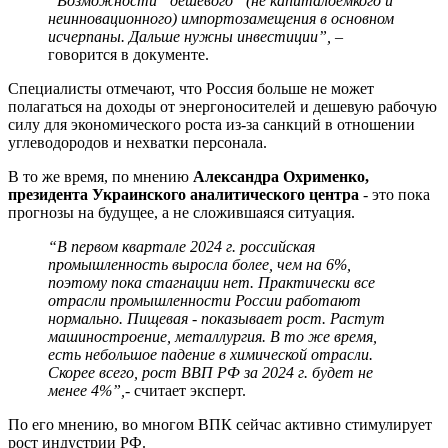
“Возможности “дешевого” (не капиталоемкого и
неинновационного) импортозамещения в основном
исчерпаны. Дальше нужны инвестиции”,
–
говорится в документе.
Специалисты отмечают, что Россия больше не может
полагаться на доходы от энергоносителей и дешевую рабочую
силу для экономического роста из-за санкций в отношении
углеводородов и нехватки персонала.
В то же время, по мнению
Александра Охрименко,
президента Украинского аналитического центра
- это пока
прогнозы на будущее, а не сложившаяся ситуация.
“В первом квартале 2024 г. российская
промышленность выросла более, чем на 6%,
поэтому пока стагнации нет. Практически все
отрасли промышленности России работают
нормально. Пищевая - показывает рост. Растут
машиностроение, металлургия. В то же время,
есть небольшое падение в химической отрасли.
Скорее всего, рост ВВП РФ за 2024 г. будет не
менее 4%”,
- считает эксперт.
По его мнению, во многом ВПК сейчас активно стимулирует
рост индустрии РФ.