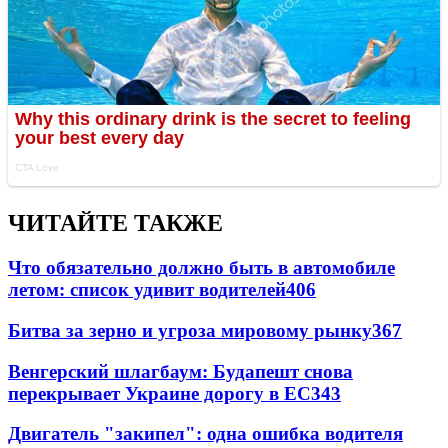
ЧИТАЙТЕ ТАКЖЕ
Что обязательно должно быть в автомобиле
летом: список удивит водителей
406
Битва за зерно и угроза мировому рынку
367
Венгерский шлагбаум: Будапешт снова
перекрывает Украине дорогу в ЕС
343
Двигатель "закипел": одна ошибка водителя