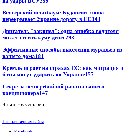
на удары ВСУ
359
Венгерский шлагбаум: Будапешт снова
перекрывает Украине дорогу в ЕС
343
Двигатель "закипел": одна ошибка водителя
может стоить кучу денег
293
Эффективные способы выселения муравьев из
вашего дома
181
Кремль играет на страхах ЕС: как миграция и
боты могут ударить по Украине
157
Секреты бесперебойной работы вашего
кондиционера
147
Читать комментарии
Полная версия сайта
Facebook