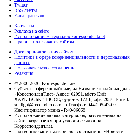
Twitter
RSS-ленты
E-mail рассылка
Контакты
Реклама на сайте
Использование материалов korrespondent.net
Правила пользования сайтом
Договор пользования сайтом
Политика в сфере конфиденциальности и персональных
данных
Пользовательское соглашение
Редакция
© 2000-2026, Korrespondent.net
Субъект в сфере онлайн-медиа Название онлайн-медиа -
«КореспонденТ.net» Адрес: 02091, місто Київ,
ХАРКІВСЬКЕ ШОСЕ, будинок 172-Б, офіс 208/1 E-mail:
sunlight@mediadim.com.ua
Телефон: 044-205-43-00
Идентификатор медиа - R40-06068
Использование любых материалов, размещённых на
сайте, разрешается при условии ссылки на
Корреспондент.net.
При копировании материалов со страницы «Новости