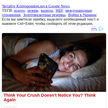
Читайте Korrespondent.net в Google News
ТЕГИ:
золото
,
резерв
,
валюта
,
НБУ
,
международные
отношения
,
Золотовалютные резервы
,
Война в Украине
Если вы заметили ошибку, выделите необходимый текст и
нажмите Ctrl+Enter, чтобы сообщить об этом редакции.