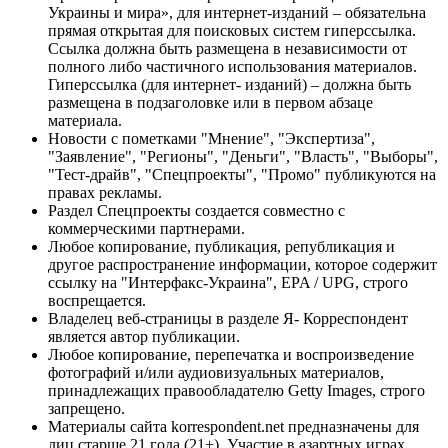
Украины и мира», для интернет-изданий – обязательна
прямая открытая для поисковых систем гиперссылка.
Ссылка должна быть размещена в независимости от
полного либо частичного использования материалов.
Гиперссылка (для интернет- изданий) – должна быть
размещена в подзаголовке или в первом абзаце
материала.
Новости с пометками "Мнение", "Экспертиза",
"Заявление", "Регионы", "Деньги", "Власть", "Выборы",
"Тест-драйв", "Спецпроекты", "Промо" публикуются на
правах рекламы.
Раздел Спецпроекты создается совместно с
коммерческими партнерами.
Любое копирование, публикация, републикация и
другое распространение информации, которое содержит
ссылку на "Интерфакс-Украина", EPA / UPG, строго
воспрещается.
Владелец веб-страницы в разделе Я- Корреспондент
является автор публикации.
Любое копирование, перепечатка и воспроизведение
фотографий и/или аудиовизуальных материалов,
принадлежащих правообладателю Getty Images, строго
запрещено.
Материалы сайта korrespondent.net предназначены для
лиц старше 21 года (21+). Участие в азартных играх