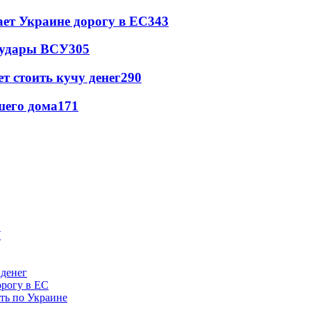
ет Украине дорогу в ЕС
343
а удары ВСУ
305
т стоить кучу денег
290
шего дома
171
 денег
орогу в ЕС
ить по Украине