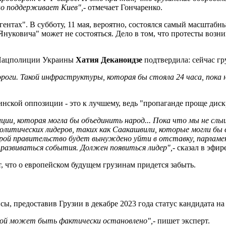
но поддерживает Киев",
- отмечает Гончаренко.
гентах". В субботу, 11 мая, вероятно, состоялся самый масштаб
Януковича" может не состояться. Дело в том, что протесты возни
а Нацполиции Украины
Хатия Деканоидзе
подтвердила: сейчас г
оги. Такой инфраструктуры, которая бы стояла 24 часа, пока 
зинской оппозиции - это к лучшему, ведь "пропаганде проще дис
ции, которая могла бы объединить народ... Пока что мы не слы
олитических лидеров, таких как Саакашвили, которые могли бы в
рой правительство будет вынуждено уйти в отставку, парламе
 развиваться события. Должен появиться лидер",
- сказал в эф
, что о европейском будущем грузинам придется забыть.
нсы, предоставив Грузии в декабре 2023 года статус кандидата на
опой может быть фактически остановлено",
- пишет эксперт.