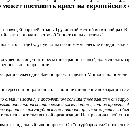
о может поставить крест на европейских
 правящей партией страны Грузинской мечтой во второй раз. В 
ийское законодательство об "иностранных агентах".
ноагентов", где будут указаны все некоммерческие юридические
й, осуществляющей интересы иностранной силы", должен быть за
ученное финансирование.
екларацию ежегодно. Законопроект наделяет Минюст полномочи
интересы иностранной силы" или незаполнение декларации влеч
о онлайн-издания, в абсолютном большинстве зависят от зарубе
иками иностранных интересов только потому, что их проекты 
демократическим государством авторитарные намерения",
- объ
итель неправительственной организации Центр социальной спр
вать скандальный законопроект. Он "в турборежиме" прошел необ