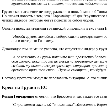
грузинского населения считает, что власть недостаточ
Грузинское население не поддерживает и новый закон об "иноа
Но плохая новость в том, что "Евромайдана" для "грузинского 
четких лидеров, которые могут повести за собой людей.
Одна из представительниц грузинской оппозиции и экс-глав
"Иногда группы молодежи собираются и перекрывают дор
она в интервью Главкому.
Деканоидзе тем не менее уверена, что отсутствие лидера у гру
"К сожалению, в Грузии пока что нет проявленной оппози
сожалению, пока что мы не имеем на горизонтах явных п
создать ту политическую кризисную ситуацию, при кото
временное правительство... Нужно смотреть, как будут
Поэтому протесты могут не переломить ситуацию. А это значит
Крест на Грузии в ЕС
Роман Гончаренко
отметил, что Брюссель и так выдал все ава
"С принятием закона об "иноагентах" сближение с Евр