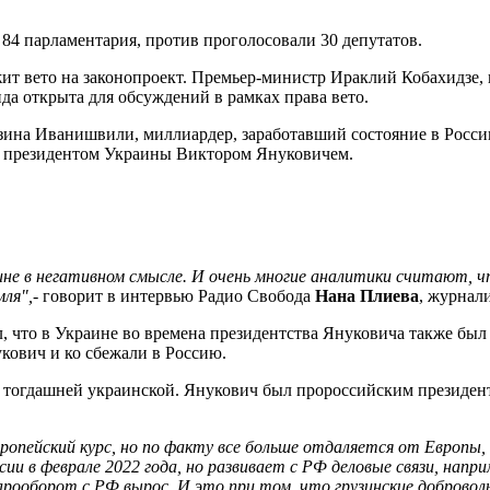
84 парламентария, против проголосовали 30 депутатов.
т вето на законопроект. Премьер-министр Ираклий Кобахидзе, в
да открыта для обсуждений в рамках права вето.
дзина Иванишвили, миллиардер, заработавший состояние в Росси
м президентом Украины Виктором Януковичем.
ине в негативном смысле. И очень многие аналитики считают, ч
мля",
- говорит в интервью Радио Свобода
Нана Плиева
, журнал
 что в Украине во времена президентства Януковича также был 
укович и ко сбежали в Россию.
 тогдашней украинской. Янукович был пророссийским президент
ропейский курс, но по факту все больше отдаляется от Европы,
 в феврале 2022 года, но развивает с РФ деловые связи, напри
варооборот с РФ вырос. И это при том, что грузинские доброво