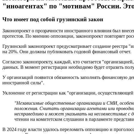
"иноагентах" по "мотивам" России. Эт
Что имеет под собой грузинский закон
Законопроект о прозрачности иностранного влияния был внесен
протестов. По мнению оппозиции, законопроект повторяет росс
Грузинский законопроект предусматривает создание реестра "и
на 20%. Они должны публиковать годовой финансовый отчет.
Согласно законопроекту, каждый, кто считается "организацие
данных. В момент регистрации необходимо будет отразить пол
У организаций появится обязанность заполнять финансовую д
иностранной силы".
Уклонение от регистрации как "организации, осуществляющей 
"Независимые общественные организации и СМИ, особенн
положения. Считать организации агентами или проводн
несправедливо и может указывать на несовместимые с 
чтении на комитетском слушании в парламенте представ
В 2024 году власти удалось переломить оппозицию и проголосо