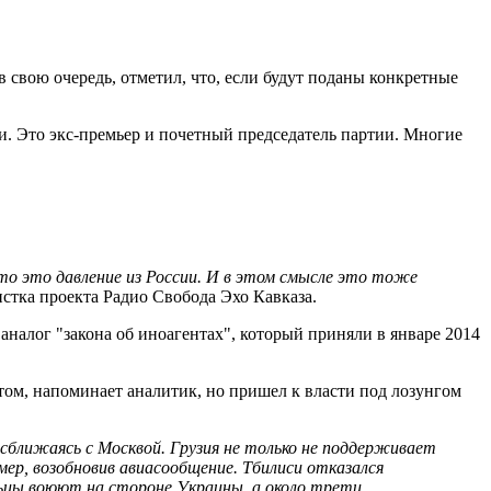
 свою очередь, отметил, что, если будут поданы конкретные
и. Это экс-премьер и почетный председатель партии. Многие
то это давление из России. И в этом смысле это тоже
истка проекта Радио Свобода Эхо Кавказа.
аналог "закона об иноагентах", который приняли в январе 2014
ом, напоминает аналитик, но пришел к власти под лозунгом
 сближаясь с Москвой. Грузия не только не поддерживает
мер, возобновив авиасообщение. Тбилиси отказался
льцы воюют на стороне Украины, а около трети