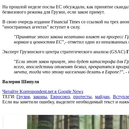
На прошлой неделе послы ЕС обсуждали, как принятие сканда
безвизового режима для Грузии, если закон примут.
В свою очередь издание Financial Times со ссылкой на трех а
"иностранных агентах" вступит в силу.
"Принятие этого закона негативно влияет на прогресс Г
нормам и ценностям ЕС",
- отметил один из неназванных
Эксперт Грузинского центра стратегического анализа (GSAC)
Г
"Если этот закон примут, это будет катастрофа для Гру
всего, впоследствии отменят безвиз, прекратятся прогр
мечта, тогда что этому населению делать в Европе?"
, -
Валерия Шипуля
Читайте Korrespondent.net в Google News
ТЕГИ:
Грузия
,
законы
,
Евросоюз
,
протесты
,
майдан
,
Вступле
Если вы заметили ошибку, выделите необходимый текст и нажми