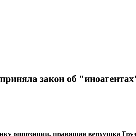
 приняла закон об "иноагентах
ику оппозиции, правящая верхушка Гру