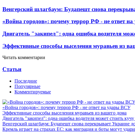
Венгерский шлагбаум: Будапешт снова перекрыва
«Война городов»: почему террор РФ - не ответ н
Двигатель "закипел": одна ошибка водителя може
Эффективные способы выселения муравьев из ва
Читать комментарии
Статьи
Последние
Популярные
Комментируемые
«Война городов»: почему террор РФ - не ответ на удары ВСУ
Эффективные способы выселения муравьев из вашего дома
Двигатель "закипел": одна ошибка водителя может стоить кучу
Венгерский шлагбаум: Будапешт снова перекрывает Украине д
Кремль играет на страхах ЕС: как миграция и боты могут удар