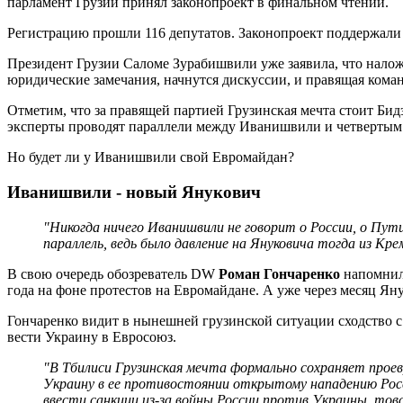
парламент Грузии принял законопроект в финальном чтении.
Регистрацию прошли 116 депутатов. Законопроект поддержали 
Президент Грузии Саломе Зурабишвили уже заявила, что наложи
юридические замечания, начнутся дискуссии, и правящая коман
Отметим, что за правящей партией Грузинская мечта стоит Би
эксперты проводят параллели между Иванишвили и четверты
Но будет ли у Иванишвили свой Евромайдан?
Иванишвили - новый Янукович
"Никогда ничего Иванишвили не говорит о России, о Пут
параллель, ведь было давление на Януковича тогда из Кре
В свою очередь обозреватель DW
Роман Гончаренко
напомнил,
года на фоне протестов на Евромайдане. А уже через месяц Ян
Гончаренко видит в нынешней грузинской ситуации сходство с
вести Украину в Евросоюз.
"В Тбилиси Грузинская мечта формально сохраняет проев
Украину в ее противостоянии открытому нападению России
ввести санкции из-за войны России против Украины, то