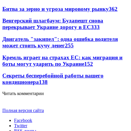
Битва за зерно и угроза мировому рынку
362
Венгерский шлагбаум: Будапешт снова
перекрывает Украине дорогу в ЕС
333
Двигатель "закипел": одна ошибка водителя
может стоить кучу денег
255
Кремль играет на страхах ЕС: как миграция и
боты могут ударить по Украине
152
Секреты бесперебойной работы вашего
кондиционера
138
Читать комментарии
Полная версия сайта
Facebook
Twitter
RSS-ленты