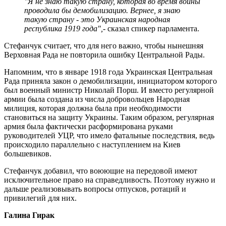
"Я не знаю такую ​​страну, которая во время войны
проводила бы демобилизацию. Вернее, я знаю
такую ​​страну - это Украинская народная
республика 1919 года",
- сказал спикер парламента.
Стефанчук считает, что для него важно, чтобы нынешняя
Верховная Рада не повторила ошибку Центральной Рады.
Напомним, что в январе 1918 года Украинская Центральная
Рада приняла закон о демобилизации, инициатором которого
был военный министр Николай Порш. И вместо регулярной
армии была создана из числа добровольцев Народная
милиция, которая должна была при необходимости
становиться на защиту Украины. Таким образом, регулярная
армия была фактически расформирована руками
руководителей УЦР, что имело фатальные последствия, ведь
происходило параллельно с наступлением на Киев
большевиков.
Стефанчук добавил, что воюющие на передовой имеют
исключительное право на справедливость. Поэтому нужно и
дальше реализовывать вопросы отпусков, ротаций и
привилегий для них.
Галина Гирак