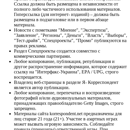
Ссылка должна быть размещена в независимости от
полного либо частичного использования материалов.
Гиперссылка (для интернет- изданий) – должна быть
размещена в подзаголовке или в первом абзаце
материала.
Новости с пометками "Мнение", "Экспертиза",
"Заявление", "Регионы", "Деньги", "Власть", "Выборы",
"Тест-драйв", "Спецпроекты", "Промо" публикуются на
правах рекламы.
Раздел Спецпроекты создается совместно с
коммерческими партнерами.
Любое копирование, публикация, републикация и
другое распространение информации, которое содержит
ссылку на "Интерфакс-Украина", EPA / UPG, строго
воспрещается.
Владелец веб-страницы в разделе Я- Корреспондент
является автор публикации.
Любое копирование, перепечатка и воспроизведение
фотографий и/или аудиовизуальных материалов,
принадлежащих правообладателю Getty Images, строго
запрещено.
Материалы сайта korrespondent.net предназначены для
лиц старше 21 года (21+). Участие в азартных играх
может вызвать игровую зависимость. Соблюдайте
правила (принципы) ответственной игры. При