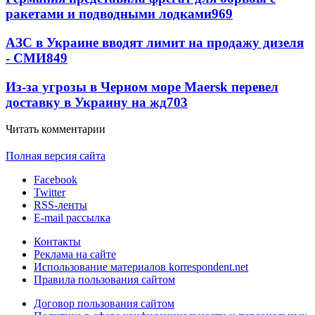
ракетами и подводными лодками
969
АЗС в Украине вводят лимит на продажу дизеля
- СМИ
849
Из-за угрозы в Черном море Maersk перевел
доставку в Украину на жд
703
Читать комментарии
Полная версия сайта
Facebook
Twitter
RSS-ленты
E-mail рассылка
Контакты
Реклама на сайте
Использование материалов korrespondent.net
Правила пользования сайтом
Договор пользования сайтом