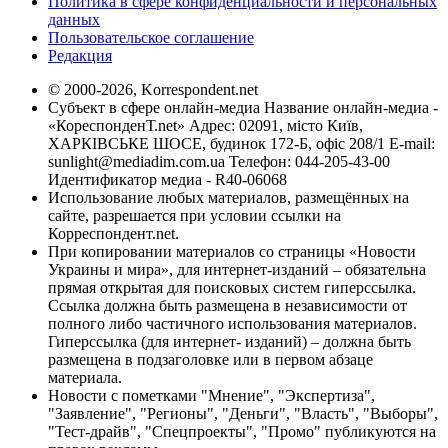
Политика в сфере конфиденциальности и персональных
данных
Пользовательское соглашение
Редакция
© 2000-2026, Korrespondent.net
Субъект в сфере онлайн-медиа Название онлайн-медиа -
«КореспонденТ.net» Адрес: 02091, місто Київ,
ХАРКІВСЬКЕ ШОСЕ, будинок 172-Б, офіс 208/1 E-mail:
sunlight@mediadim.com.ua
Телефон: 044-205-43-00
Идентификатор медиа - R40-06068
Использование любых материалов, размещённых на
сайте, разрешается при условии ссылки на
Корреспондент.net.
При копировании материалов со страницы «Новости
Украины и мира», для интернет-изданий – обязательна
прямая открытая для поисковых систем гиперссылка.
Ссылка должна быть размещена в независимости от
полного либо частичного использования материалов.
Гиперссылка (для интернет- изданий) – должна быть
размещена в подзаголовке или в первом абзаце
материала.
Новости с пометками "Мнение", "Экспертиза",
"Заявление", "Регионы", "Деньги", "Власть", "Выборы",
"Тест-драйв", "Спецпроекты", "Промо" публикуются на