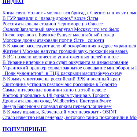
ВИДЕО
Когда связь молчит - молчит вся бригада. Связисты просят по
В ГУР заявили о "параде дронов" возле Ялты
Россия атаковала стадион Черноморец в Одессе
Сюжет
Загадочный звук напугал Москву: что это было
После взрывов в Брянске бушует масштабный пожар
Морские дроны атаковали порт в Ялте - соцсети
В Кракове расследуют дело об оскорблениях в адрес украинцев
Жителей Москвы напугал громкий звук, похожий на взрыв
В ВС назвали количество уничтоженных целей в июле
В Украине впервые очно судят оккупанта за изнасилование
Украинский пранкер сорвал закрытое совещание минобороны
"Полк уклонистов": в ТЦК раскрыли масштабную схему
В Крыму уничтожены российский ЗРК и военный кран
Свитолина устроила разгром экс-россиянке в Торонто
Самые интересные новинки кино на этой неделе
Костюк пробилась в 1/8 финала турнира в Торонто
Дроны атаковали склад Wildberries в Екатеринбурге
Звезда Барселоны поразил ярким перевоплощением
В Крыму взрывы, Керченский мост перекрыт - OSINT
Стало известно имя генерала, которого тайно похоронили в Мо
ПОПУЛЯРНЫЕ