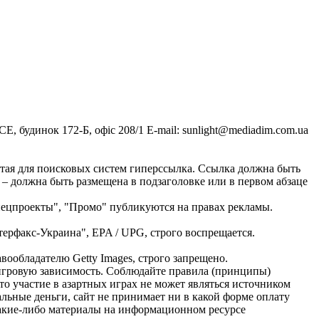
, будинок 172-Б, офіс 208/1 E-mail:
sunlight@mediadim.com.ua
тая для поисковых систем гиперссылка. Ссылка должна быть
 – должна быть размещена в подзаголовке или в первом абзаце
Спецпроекты", "Промо" публикуются на правах рекламы.
ерфакс-Украина", EPA / UPG, строго воспрещается.
ообладателю Getty Images, строго запрещено.
ь игровую зависимость. Соблюдайте правила (принципы)
о участие в азартных играх не может являться источником
альные деньги, сайт не принимает ни в какой форме оплату
Какие-либо материалы на информационном ресурсе