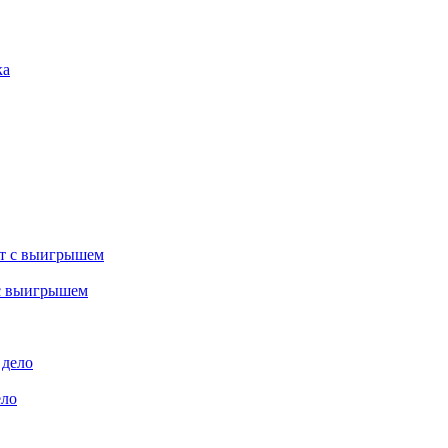
 с выигрышем
ело