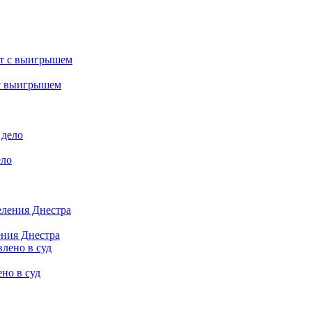
 с выигрышем
ело
ения Днестра
но в суд