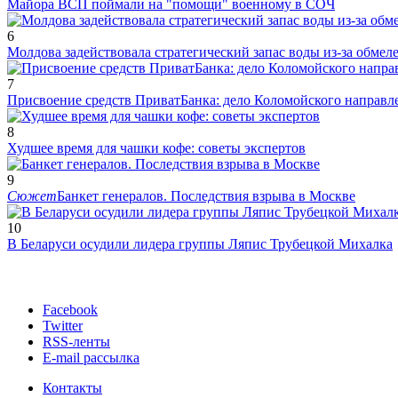
Майора ВСП поймали на "помощи" военному в СОЧ
6
Молдова задействовала стратегический запас воды из-за обмел
7
Присвоение средств ПриватБанка: дело Коломойского направле
8
Худшее время для чашки кофе: советы экспертов
9
Сюжет
Банкет генералов. Последствия взрыва в Москве
10
В Беларуси осудили лидера группы Ляпис Трубецкой Михалка
Facebook
Twitter
RSS-ленты
E-mail рассылка
Контакты