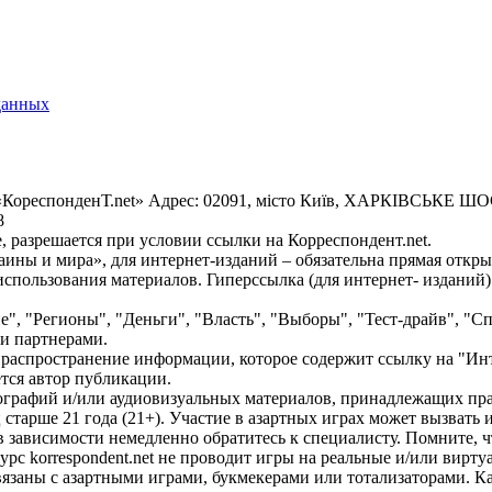
данных
«КореспонденТ.net» Адрес: 02091, місто Київ, ХАРКІВСЬКЕ ШОСЕ
8
 разрешается при условии ссылки на Корреспондент.net.
ины и мира», для интернет-изданий – обязательна прямая откры
спользования материалов. Гиперссылка (для интернет- изданий)
е", "Регионы", "Деньги", "Власть", "Выборы", "Тест-драйв", "
и партнерами.
распространение информации, которое содержит ссылку на "Инт
ется автор публикации.
графий и/или аудиовизуальных материалов, принадлежащих прав
ц старше 21 года (21+). Участие в азартных играх может вызват
зависимости немедленно обратитесь к специалисту. Помните, чт
с korrespondent.net не проводит игры на реальные и/или вирту
связаны с азартными играми, букмекерами или тотализаторами. 