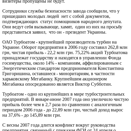
визитеры пропущены не будут.
Сотрудники службы безопасности завода сообщили, что у
пришедших молодых людей нет с собой документов,
подтверждающих статус помощников народного депутата.
Они ведут себя вызывающе, хамят, один из них на просьбу
представиться заявил, что он - президент Украины.
ОАО Турбоатом - крупнейший производитель турбин на
Украине. Оборот предприятия в 2006 году составил 262,8 млн
грн, чистая прибыль - 22,2 млн грн. 75,22% акций Турбоатома
принадлежат государству и находятся в управлении Фонда
госимущества, около 14% - компаниям, аффилированным с
Энергетическим стандартом предпринимателя Константина
Григоришина, оставшиеся - миноритариям, в частности
харьковскому Мегабанку. Крупнейшим акционером
Мегабанка опосредованно является Виктор Субботин.
Турбоатом - одно из крупнейших в мире турбостроительных
предприятий. В январе-июне 2007 года оно увеличило чистую
прибыль более чем в 2,7 раза по сравнению с аналогичным
периодом 2006 года - до 22,89 млн грн, чистый доход вырос
на 37,6% - до 145,89 млн грн.
С весны 2007 года длится конфликт вокруг руководства
предприятия, связанный с приказом ФГИ от 24 апреля о