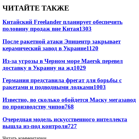
ЧИТАЙТЕ ТАКЖЕ
Китайский Freelander планирует обеспечить
половину продаж вне Китая
1303
После ракетной атаки Эпицентр закрывает
керамический завод в Украине
1120
Из-за угрозы в Черном море Maersk перевел
доставку в Украину на жд
1029
Германия представила фрегат для борьбы с
ракетами и подводными лодками
1003
Известно, во сколько обойдется Маску мегазавод
по производству чипов
768
Очередная модель искусственного интеллекта
вышла из-под контроля
727
Читать комментарии