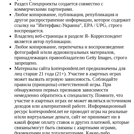
Раздел Спецпроекты создается совместно с
коммерческими партнерами.
Любое копирование, публикация, републикация и
другое распространение информации, которое содержит
ссылку на "Интерфакс-Украина", EPA / UPG, строго
воспрещается.
Владелец веб-страницы в разделе Я- Корреспондент
является автор публикации.
Любое копирование, перепечатка и воспроизведение
фотографий и/или аудиовизуальных материалов,
принадлежащих правообладателю Getty Images, строго
запрещено.
Материалы сайта korrespondent.net предназначены для
лиц старше 21 года (21+). Участие в азартных играх
может вызвать игровую зависимость. Соблюдайте
правила (принципы) ответственной игры. При
обнаружении первых признаков зависимости
немедленно обратитесь к специалисту. Помните, что
участие в азартных играх не может являться источником
доходов или альтернативой работе. Информационный
ресурс korrespondent.net не проводит игры на реальные
и/или виртуальные деньги, сайт не принимает ни в
какой форме оплату ставок и других платежей, которые
связаны/могут быть связаны с азартными играми,
букмекерами или тотализаторами. Какие-либо