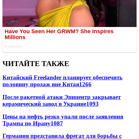
ЧИТАЙТЕ ТАКЖЕ
Китайский Freelander планирует обеспечить
половину продаж вне Китая
1266
После ракетной атаки Эпицентр закрывает
керамический завод в Украине
1093
Цены на нефть резко упали после заявления
Трампа по Ирану
1087
Германия представила фрегат для борьбы с