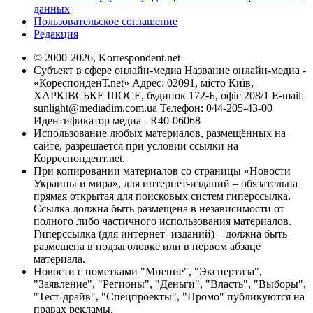
данных
Пользовательское соглашение
Редакция
© 2000-2026, Korrespondent.net
Субъект в сфере онлайн-медиа Название онлайн-медиа -
«КореспонденТ.net» Адрес: 02091, місто Київ,
ХАРКІВСЬКЕ ШОСЕ, будинок 172-Б, офіс 208/1 E-mail:
sunlight@mediadim.com.ua
Телефон: 044-205-43-00
Идентификатор медиа - R40-06068
Использование любых материалов, размещённых на
сайте, разрешается при условии ссылки на
Корреспондент.net.
При копировании материалов со страницы «Новости
Украины и мира», для интернет-изданий – обязательна
прямая открытая для поисковых систем гиперссылка.
Ссылка должна быть размещена в независимости от
полного либо частичного использования материалов.
Гиперссылка (для интернет- изданий) – должна быть
размещена в подзаголовке или в первом абзаце
материала.
Новости с пометками "Мнение", "Экспертиза",
"Заявление", "Регионы", "Деньги", "Власть", "Выборы",
"Тест-драйв", "Спецпроекты", "Промо" публикуются на
правах рекламы.