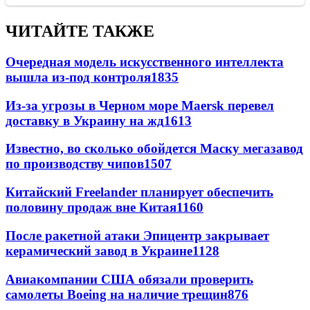
ЧИТАЙТЕ ТАКЖЕ
Очередная модель искусственного интеллекта
вышла из-под контроля
1835
Из-за угрозы в Черном море Maersk перевел
доставку в Украину на жд
1613
Известно, во сколько обойдется Маску мегазавод
по производству чипов
1507
Китайский Freelander планирует обеспечить
половину продаж вне Китая
1160
После ракетной атаки Эпицентр закрывает
керамический завод в Украине
1128
Авиакомпании США обязали проверить
самолеты Boeing на наличие трещин
876