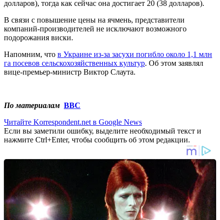
долларов), тогда как сейчас она достигает 20 (38 долларов).
В связи с повышение цены на ячмень, представители
компаний-производителей не исключают возможного
подорожания виски.
Напомним, что
в Украине из-за засухи погибло около 1,1 млн
га посевов сельскохозяйственных культур
. Об этом заявлял
вице-премьер-министр Виктор Слаута.
По материалам
ВВС
Читайте Korrespondent.net в Google News
Если вы заметили ошибку, выделите необходимый текст и
нажмите Ctrl+Enter, чтобы сообщить об этом редакции.