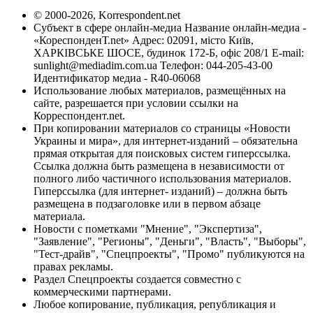
© 2000-2026, Korrespondent.net
Субъект в сфере онлайн-медиа Название онлайн-медиа -
«КореспонденТ.net» Адрес: 02091, місто Київ,
ХАРКІВСЬКЕ ШОСЕ, будинок 172-Б, офіс 208/1 E-mail:
sunlight@mediadim.com.ua
Телефон: 044-205-43-00
Идентификатор медиа - R40-06068
Использование любых материалов, размещённых на
сайте, разрешается при условии ссылки на
Корреспондент.net.
При копировании материалов со страницы «Новости
Украины и мира», для интернет-изданий – обязательна
прямая открытая для поисковых систем гиперссылка.
Ссылка должна быть размещена в независимости от
полного либо частичного использования материалов.
Гиперссылка (для интернет- изданий) – должна быть
размещена в подзаголовке или в первом абзаце
материала.
Новости с пометками "Мнение", "Экспертиза",
"Заявление", "Регионы", "Деньги", "Власть", "Выборы",
"Тест-драйв", "Спецпроекты", "Промо" публикуются на
правах рекламы.
Раздел Спецпроекты создается совместно с
коммерческими партнерами.
Любое копирование, публикация, републикация и